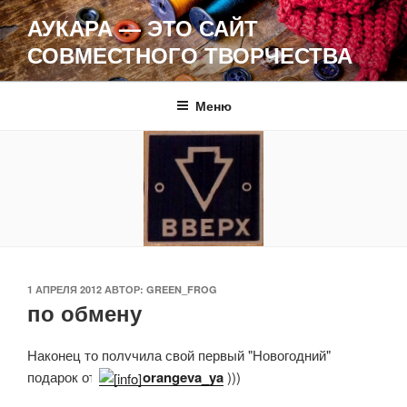
Перейти
АУКАРА — ЭТО САЙТ
к
СОВМЕСТНОГО ТВОРЧЕСТВА
содержимому
Меню
ОПУБЛИКОВАНО
1 АПРЕЛЯ 2012
АВТОР:
GREEN_FROG
по обмену
Наконец то получила свой первый "Новогодний"
подарок от
orangeva_ya
)))