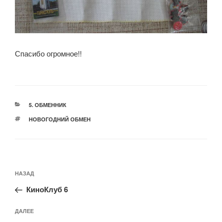
Спасибо огромное!!
РУБРИКИ
5. ОБМЕННИК
МЕТКИ
НОВОГОДНИЙ ОБМЕН
Навигация
Предыдущая
НАЗАД
по
запись:
записям
КиноКлуб 6
Следующая
ДАЛЕЕ