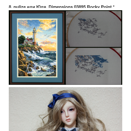
8. nulize или Юля. Dimensions 03895 Rocky Point.*