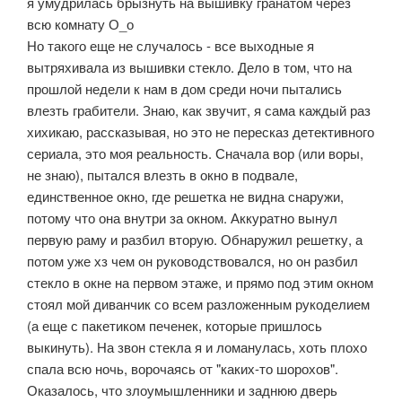
я умудрилась брызнуть на вышивку гранатом через
всю комнату О_о
Но такого еще не случалось - все выходные я
вытряхивала из вышивки стекло. Дело в том, что на
прошлой недели к нам в дом среди ночи пытались
влезть грабители. Знаю, как звучит, я сама каждый раз
хихикаю, рассказывая, но это не пересказ детективного
сериала, это моя реальность. Сначала вор (или воры,
не знаю), пытался влезть в окно в подвале,
единственное окно, где решетка не видна снаружи,
потому что она внутри за окном. Аккуратно вынул
первую раму и разбил вторую. Обнаружил решетку, а
потом уже хз чем он руководствовался, но он разбил
стекло в окне на первом этаже, и прямо под этим окном
стоял мой диванчик со всем разложенным рукоделием
(а еще с пакетиком печенек, которые пришлось
выкинуть). На звон стекла я и ломанулась, хоть плохо
спала всю ночь, ворочаясь от "каких-то шорохов".
Оказалось, что злоумышленники и заднюю дверь