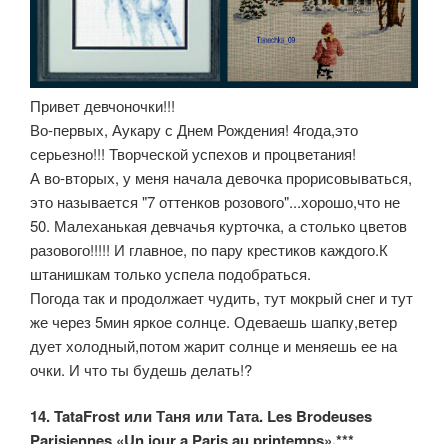
Привет девчоночки!!!
Во-первых, Аукару с Днем Рождения! 4года,это
серьезно!!! Творческой успехов и процветания!
А во-вторых, у меня начала девочка прорисовываться,
это называется "7 оттенков розового"...хорошо,что не
50. Малеханькая девчачья курточка, а столько цветов
разового!!!!! И главное, по пару крестиков каждого.К
штанишкам только успела подобраться.
Погода так и продолжает чудить, тут мокрый снег и тут
же через 5мин яркое солнце. Одеваешь шапку,ветер
дует холодный,потом жарит солнце и меняешь ее на
очки. И что ты будешь делать!?
14. TataFrost или Таня или Тата. Les Brodeuses
Parisiennes «Un jour a Paris au printemps».***