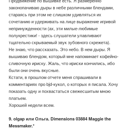
Продвижение по вышивке есть. Я размеренно
законопачиваю дыры в небе различными блендами,
стараясь при этом не слишком удивляться их
сочетанию и удерживать на лице выражение игривой
непринужденности (ах, эти милые-любимые
полукрестики! - здесь слушатели улавливают
тщательно скрываемый звук зубовного скрежета).
Не знаю, что рассказать. Это небо. В нем дыры. Я
вышиваю блендом, который мне напоминает кофейно-
сливочную ириску. Жаль, что ириски кончились, ибо
были они очень вкусные.
Кстати, в прошлом отчете меня спрашивали в
комментариях про bjd-кукол, о которых я писала. Хочу
показать одну и похвастаться свежесшитым мною
платьем.
Хорошей недели всем.
9. olgap или Ольга. Dimensions 03884 Maggie the
Messmaker.*