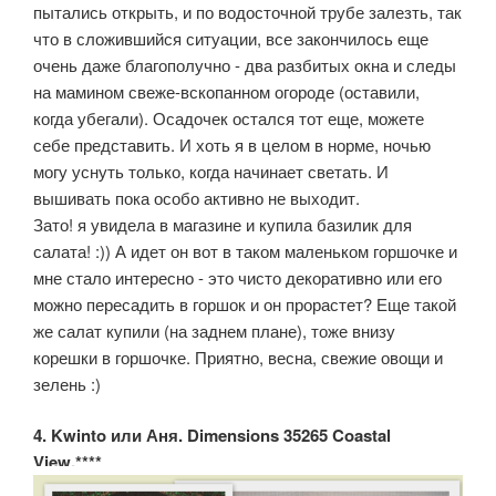
пытались открыть, и по водосточной трубе залезть, так
что в сложившийся ситуации, все закончилось еще
очень даже благополучно - два разбитых окна и следы
на мамином свеже-вскопанном огороде (оставили,
когда убегали). Осадочек остался тот еще, можете
себе представить. И хоть я в целом в норме, ночью
могу уснуть только, когда начинает светать. И
вышивать пока особо активно не выходит.
Зато! я увидела в магазине и купила базилик для
салата! :)) А идет он вот в таком маленьком горшочке и
мне стало интересно - это чисто декоративно или его
можно пересадить в горшок и он прорастет? Еще такой
же салат купили (на заднем плане), тоже внизу
корешки в горшочке. Приятно, весна, свежие овощи и
зелень :)
4. Kwinto или Аня. Dimensions 35265 Coastal
View.****