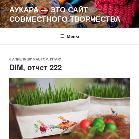
Перейти
АУКАРА — ЭТО САЙТ
к
СОВМЕСТНОГО ТВОРЧЕСТВА
содержимому
Меню
ОПУБЛИКОВАНО
6 АПРЕЛЯ 2015
АВТОР:
ISTAR1
DIM, отчет 222