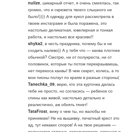
nulize
, шикарный отчет, я очень смеялась, так
громко, что и скрежета твоего слышного не
было!)))) А одежду для кукол рассмотрела в
твоем инстаграме и была поражена, это
настолько деликатная, ювелирная и тонкая
работа, и настолько все красиво!!
shyka2
, в честь праздника, почему бы и не
сходить налево)) А у тебя что — канва плотнее
обычной? Смотрю, ни от полукреста, ни от
половинок, которые ты потом перекраываешь,
нет перекоса канвы! В чем секрет, колись, а то
мои пионы ползут по краям в разные стороны(
Tanechka_09
, верю, кто эта курточка далась
тебе не просто, но согласись — ребенок со
спины как живой, настолько детально и
реалистично, аж обнять тянет!
TataFrost
, вижу о чем ты, но жалобы не
принимаю! Не на вышивку, печатный крест это
ад, тут никаких споров! А на твое решение —
получается отлично, заполняемость хорошая и