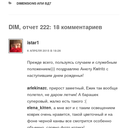
РУБРИКИ
DIMENSIONS ИЛИ ВД7
DIM, отчет 222: 18 комментариев
istar1
6 АПРЕЛЯ 2015 В 18:26
Прежде всего, пользуясь случаем и служебным
положением))) поздравляю Анюту Kwinto с
наступившим днем рожденья!
arlekinazc
, прирост заметный, Ежик так вообще
полетел, не даром летчик! А барашек
суперовый, жалко есть такого :(
elena_kitten
, а мне вот и с таким освещением
коврик очень нравится, такой цветочный и на
фоне черной канвы все смотрится особенно
объемно, словно фото котика!