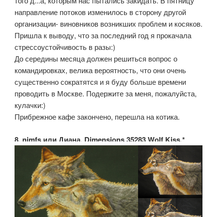
того д...а, которым нас пытались закидать. В пятницу
направление потоков изменилось в сторону другой
организации- виновников возникших проблем и косяков.
Пришла к выводу, что за последний год я прокачала
стрессоустойчивость в разы:)
До середины месяца должен решиться вопрос о
командировках, велика вероятность, что они очень
существенно сократятся и я буду больше времени
проводить в Москве. Подержите за меня, пожалуйста,
кулачки:)
Прибрежное кафе закончено, перешла на котика.
8. nimfs или Диана. Dimensions 35283 Wolf Kiss.*