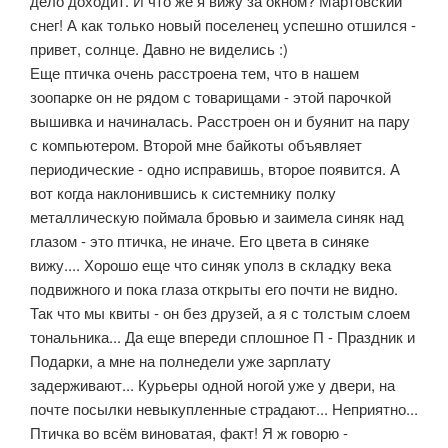
дело доходит. И что же я вижу за окном? Мартовский
снег! А как только новый поселенец успешно отшился -
привет, солнце. Давно не виделись :)
Еще птичка очень расстроена тем, что в нашем
зоопарке он не рядом с товарищами - этой парочкой
вышивка и начиналась. Расстроен он и буянит на пару
с компьютером. Второй мне байкоты объявляет
периодические - одно исправишь, второе появится. А
вот когда наклонившись к системнику полку
металлическую поймала бровью и заимела синяк над
глазом - это птичка, не иначе. Его цвета в синяке
вижу.... Хорошо еще что синяк уполз в складку века
подвижного и пока глаза открыты его почти не видно.
Так что мы квиты - он без друзей, а я с толстым слоем
тональника... Да еще впереди сплошное П - Праздник и
Подарки, а мне на полнедели уже зарплату
задерживают... Курьеры одной ногой уже у двери, на
почте посылки невыкупленные страдают... Неприятно...
Птичка во всём виноватая, факт! Я ж говорю -