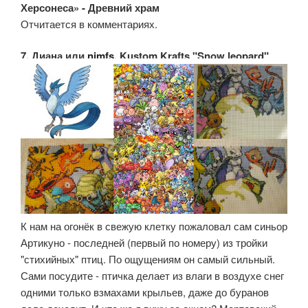
Херсонеса» - Древний храм
Отчитается в комментариях.
7. Диана или
nimfs
, Kustom Krafts "Snow leopard"
К нам на огонёк в свежую клетку пожаловал сам синьор
Артикуно - последней (первый по номеру) из тройки
"стихийных" птиц. По ощущениям он самый сильный.
Сами посудите - птичка делает из влаги в воздухе снег
одними только взмахами крыльев, даже до буранов