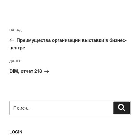
Навигация
Предыдущая
НАЗАД
по
запись:
записям
Преимущества организации выставки в бизнес-
центре
Следующая
ДАЛЕЕ
запись
DIM, отчет 218
Искать:
Поиск
LOGIN