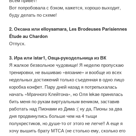
Всем привет!
Вот попробовала с бэком, кажется, хорошо выходит,
буду делать по схеме!
2. Оксана или elloysamara, Les Brodeuses Parisiennes
Étude au Chardon
Отпуск.
3. Ира или istar1, Овца-рукодельница из ВК
Я жалкое безвольное чудовище! Я неделю пропускаю
тренировки, не вышиваю «вязание» и вообще из всех
недельных достижений только съеденная в одно лицо
коробка конфет. Пару дней назад я потрепыхалась
начать «Мрачного Клейтона», но Оля lekae принялась
бить меня по рукам виртуальным веником, заставив
работать над Пионами из Дима :( ну да, Пионы за два
дня продвинулись больше чем на 4 тыщи
полукрестиков, но душе-то от этого не легче!! А еще я
хочу вышить брату МТСА (не столько ему, сколько его