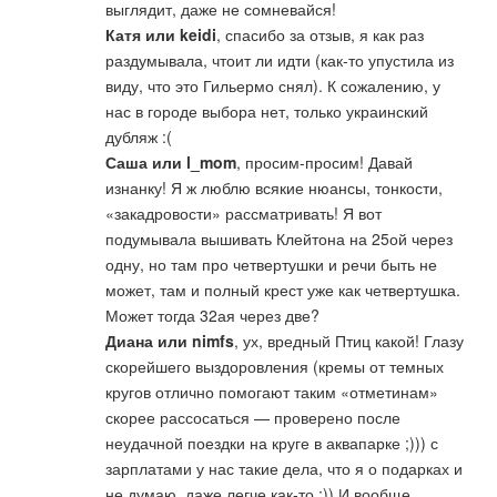
выглядит, даже не сомневайся!
Катя или keidi
, спасибо за отзыв, я как раз
раздумывала, чтоит ли идти (как-то упустила из
виду, что это Гильермо снял). К сожалению, у
нас в городе выбора нет, только украинский
дубляж :(
Саша или l_mom
, просим-просим! Давай
изнанку! Я ж люблю всякие нюансы, тонкости,
«закадровости» рассматривать! Я вот
подумывала вышивать Клейтона на 25ой через
одну, но там про четвертушки и речи быть не
может, там и полный крест уже как четвертушка.
Может тогда 32ая через две?
Диана или nimfs
, ух, вредный Птиц какой! Глазу
скорейшего выздоровления (кремы от темных
кругов отлично помогают таким «отметинам»
скорее рассосаться — проверено после
неудачной поездки на круге в аквапарке ;))) с
зарплатами у нас такие дела, что я о подарках и
не думаю, даже легче как-то :)) И вообще,