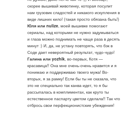
скорее вышивай животинку, которая посулит
нам грузовик сладостей и никакого искупления в
виде лишних кило! (такая просто обязана быть!)
Юля или nulize
, моей вышивке помогают
сериалы, над которыми не нужно задумываться
и глаза можно поднимать не чаще раза в десять
минут :) И, да, не устану повторять, что бэк в
Соде дает невероятный результат, чудо-чудо!
Галина или yozhik
, во-первых, Котя —
красавица!! Она мне очень-очень нравится и я
понимаю и поддерживаю твоего мужа! Во-
вторых, я за рамку! Если бы ты не сказала, что
это не специально так канва идет, то я бы
рассыпалась в комплиментах, как круто ты
естественное паспарту цветом сделала!! Так что
отбрось свои перфекционистские убеждения!