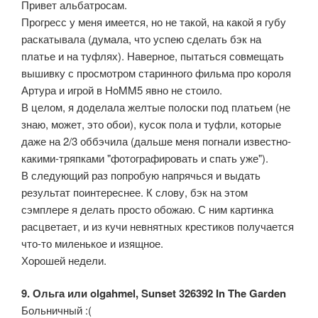
Привет альбатросам.
Прогресс у меня имеется, но не такой, на какой я губу
раскатывала (думала, что успею сделать бэк на
платье и на туфлях). Наверное, пытаться совмещать
вышивку с просмотром старинного фильма про короля
Артура и игрой в HoMM5 явно не стоило.
В целом, я доделала желтые полоски под платьем (не
знаю, может, это обои), кусок пола и туфли, которые
даже на 2/3 оббэчила (дальше меня погнали известно-
какими-тряпками "фотографировать и спать уже").
В следующий раз попробую напрячься и выдать
результат поинтереснее. К слову, бэк на этом
сэмплере я делать просто обожаю. С ним картинка
расцветает, и из кучи невнятных крестиков получается
что-то миленькое и изящное.
Хорошей недели.
9. Ольга или olgahmel, Sunset 326392 In The Garden
Больничный :(