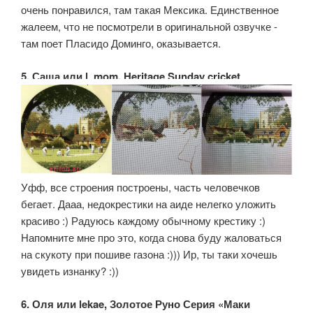
очень понравился, там такая Мексика. Единственное
жалеем, что не посмотрели в оригинальной озвучке -
там поет Пласидо Доминго, оказывается.
5. Саша или l_mom, Heritage Sunday cricket
Уфф, все строения построены, часть человечков
бегает. Дааа, недокрестики на аиде нелегко уложить
красиво :) Радуюсь каждому обычному крестику :)
Напомните мне про это, когда снова буду жаловаться
на скукоту при пошиве газона :))) Ир, ты таки хочешь
увидеть изнанку? :))
6. Оля или lekae, Золотое Руно Серия «Маки