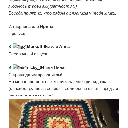
Любуюсь твоей аккуратности :))
Всегда приятно, что рядом с вязанием у тебя книги.
7. magnuna или
Ирина
Пропуск
8.
Markoffffka
или
Анна
Бессрочный отпуск
9.
nicky_04
или
Нина
С прошедшим праздником!
На морально-волевых я связала еще три рядочка
(спасибо группе за совесть! если бы не отчет - вряд ли
бы взялась за крючок)