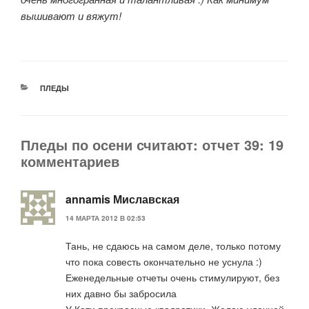
вышивают и вяжут!
РУБРИКИ
ПЛЕДЫ
Пледы по осени считают: отчет 39: 19
комментариев
annamis Миславская
14 МАРТА 2012 В 02:53
Тань, не сдаюсь на самом деле, только потому
что пока совесть окончательно не уснула :)
Еженедельные отчеты очень стимулируют, без
них давно бы забросила
У Кати прекрасные квадратики. Желаю удачной