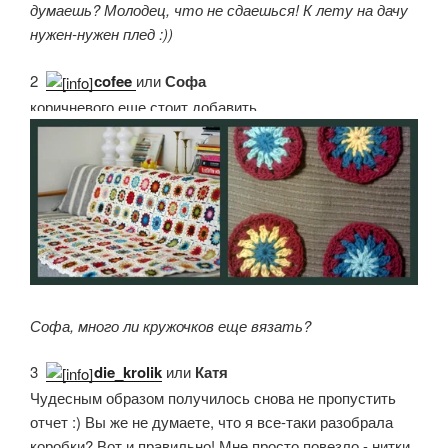
думаешь? Молодец, что не сдаешься! К лету на дачу
нужен-нужен плед :))
2.
сofee
или
Софа
коричневого еще стоит добавить
Софа, много ли кружочков еще вязать?
3.
die_krolik
или
Катя
Чудесным образом получилось снова не пропустить
отчет :) Вы же не думаете, что я все-таки разобрала
коробки? Вот и правильно! Мне просто повезло - нитки