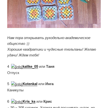
Нам пора открывать рукодельно-академическое
общество :))
Хорошие квадратики и чудесные тюльпаны! Желаю
удачи! Ждем тебя!
4.
kalike_05
или
Таня
Отпуск
5.
KotenkaI
или
Инга
Каникулы
6.
Kris_ks
или
Крис
+ 20 = 305 сотинок. Хотела ещё посшивать чуток, но