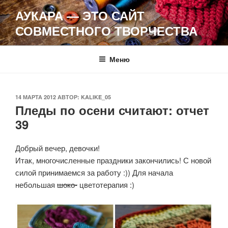
Перейти
АУКАРА — ЭТО САЙТ
к
СОВМЕСТНОГО ТВОРЧЕСТВА
содержимому
Меню
ОПУБЛИКОВАНО
14 МАРТА 2012
АВТОР:
KALIKE_05
Пледы по осени считают: отчет
39
Добрый вечер, девочки!
Итак, многочисленные праздники закончились! С новой
силой принимаемся за работу :)) Для начала
небольшая
шоко-
цветотерапия :)