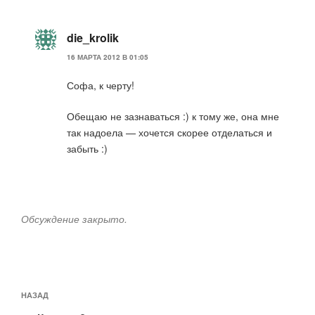
die_krolik
16 МАРТА 2012 В 01:05
Софа, к черту!
Обещаю не зазнаваться :) к тому же, она мне
так надоела — хочется скорее отделаться и
забыть :)
Обсуждение закрыто.
Навигация
Предыдущая
НАЗАД
по
запись: