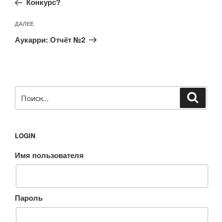
записям
Конкурс?
Следующая
ДАЛЕЕ
запись
Аукарри: Отчёт №2
Искать:
Поиск
LOGIN
Имя пользователя
Пароль