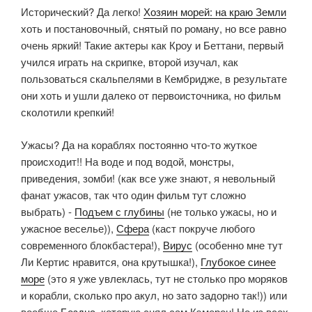
Исторический? Да легко!
Хозяин морей: на краю Земли
хоть и постановочный, снятый по роману, но все равно
очень яркий! Такие актеры как Кроу и Беттани, первый
учился играть на скрипке, второй изучал, как
пользоваться скальпелями в Кембридже, в результате
они хоть и ушли далеко от первоисточника, но фильм
сколотили крепкий!
Ужасы? Да на кораблях постоянно что-то жуткое
происходит!! На воде и под водой, монстры,
приведения, зомби! (как все уже знают, я невольный
фанат ужасов, так что один фильм тут сложно
выбрать) -
Подъем с глубины
(не только ужасы, но и
ужасное веселье)),
Сфера
(каст покруче любого
современного блокбастера!),
Вирус
(особенно мне тут
Ли Кертис нравится, она крутышка!),
Глубокое синее
море
(это я уже увлеклась, тут не столько про моряков
и корабли, сколько про акул, но зато задорно так!)) или
вообще
Бездна
, которую снял сам Кэмерон! Но из всех