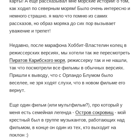
карты! А еще рассказывал мне морские истории! о том,
как ходил по северным морям! Было очень интересно и
немного страшно. я мало что помню из самих
рассказов, но образ моряка до сих пор вызывает
уважение и трепет!
Недавно, после марафона Хоббит-Властелин колец в
режиссерских версиях, мы хотели так же пересмотреть
Пиратов Карибского моря
, режиссерку так и не нашли,
так что посмотрели все фильмы в обычных версиях.
Пришли к выводу, что с Орландо Блумом было
веселее, не зря ходят слухи, что в новом фильме его
вернут.
Еще один фильм (или мультфильм?), про который у
меня есть семейная легенда -
Остров сокровищ
- мой
крестный был в группе музыкантов, работающих над
фильмом, в конце он один из тех, кто выходит на
поклон :)