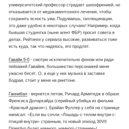
университетский профессор страдает шизофренией, но
отказывается от медикаментозного лечения, чтобы
сохранить ясность ума. Подумаешь, галлюцинации,
это даже удобно в некоторых случаях! Например, когда
бывшая студентка (ныне агент ФБР) просит совета в
делах. Рейтинги у сериала высокие, развиваться тоже
есть куда, так что надеюсь, его продлят.
Гавайи 5-0
- смотрю исключительно фоном или ради
пейзажей Гавайев, большинство персонажей меня
ужасно бесят. О, а еще у них музыка в заставке
бодрая, стоит у меня на рингтоне.
Ганнибал
- вернется летом, Ричард Армитедж в образе
Френсиса Долархайда (серийный убийца из фильма
«Красный дракон»). Брайан Фуллер у себя на странице
написал: «Если вы сочли «Лошадь-с-телом-внутри-с-
птицой-внутри» странным, то новый эпизод 30VII
Digestivo будет намного, намного страннее»!