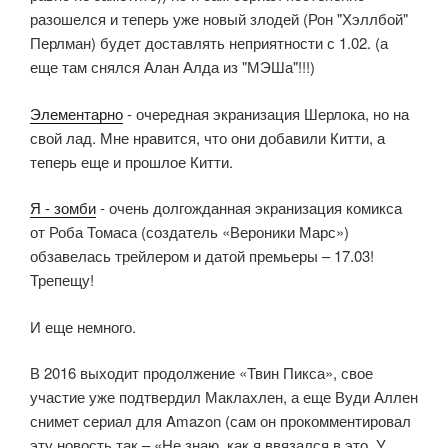
разошелся и теперь уже новый злодей (Рон "Хэллбой"
Перлман) будет доставлять неприятности с 1.02. (а
еще там снялся Алан Алда из "МЭШа"!!!)
Элементарно
- очередная экранизация Шерлока, но на
свой лад. Мне нравится, что они добавили Китти, а
теперь еще и прошлое Китти.
Я - зомби
- очень долгожданная экранизация комикса
от Роба Томаса (создатель «Вероники Марс»)
обзавелась трейлером и датой премьеры – 17.03!
Трепещу!
И еще немного.
В 2016 выходит продолжение «Твин Пикса», свое
участие уже подтвердил Маклахлен, а еще Вуди Аллен
снимет сериал для Amazon (сам он прокомментировал
эту новость так – «Не знаю, как я ввязался в это. У