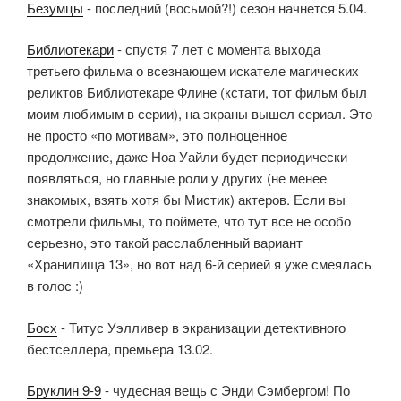
Безумцы
- последний (восьмой?!) сезон начнется 5.04.
Библиотекари
- спустя 7 лет с момента выхода
третьего фильма о всезнающем искателе магических
реликтов Библиотекаре Флине (кстати, тот фильм был
моим любимым в серии), на экраны вышел сериал. Это
не просто «по мотивам», это полноценное
продолжение, даже Ноа Уайли будет периодически
появляться, но главные роли у других (не менее
знакомых, взять хотя бы Мистик) актеров. Если вы
смотрели фильмы, то поймете, что тут все не особо
серьезно, это такой расслабленный вариант
«Хранилища 13», но вот над 6-й серией я уже смеялась
в голос :)
Босх
- Титус Уэлливер в экранизации детективного
бестселлера, премьера 13.02.
Бруклин 9-9
- чудесная вещь с Энди Сэмбергом! По