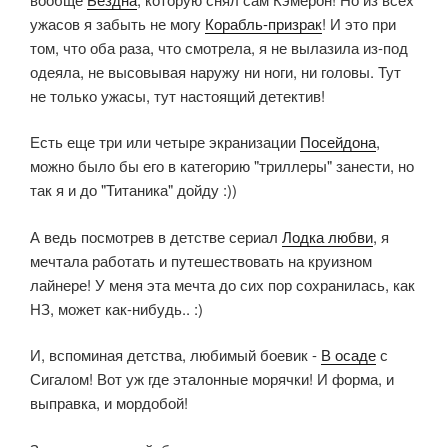
ужасов я забыть не могу
Корабль-призрак
! И это при
том, что оба раза, что смотрела, я не вылазила из-под
одеяла, не высовывая наружу ни ноги, ни головы. Тут
не только ужасы, тут настоящий детектив!
Есть еще три или четыре экранизации
Посейдона
,
можно было бы его в категорию "триллеры" занести, но
так я и до "Титаника" дойду :))
А ведь посмотрев в детстве сериал
Лодка любви
, я
мечтала работать и путешествовать на круизном
лайнере! У меня эта мечта до сих пор сохранилась, как
НЗ, может как-нибудь.. :)
И, вспоминая детства, любимый боевик -
В осаде
с
Сигалом! Вот уж где эталонные морячки! И форма, и
выправка, и мордобой!