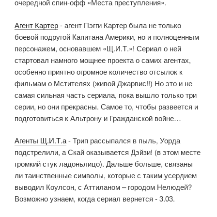
очередной спин-офф «Места преступления».
Агент Картер
- агент Пэгги Картер была не только
боевой подругой Капитана Америки, но и полноценным
персонажем, основавшем «Щ.И.Т.»! Сериал о ней
стартовал намного мощнее проекта о самих агентах,
особенно приятно огромное количество отсылок к
фильмам о Мстителях (живой Джарвис!!) Но это и не
самая сильная часть сериала, пока вышло только три
серии, но они прекрасны. Самое то, чтобы развеется и
подготовиться к Альтрону и Гражданской войне…
Агенты Щ.И.Т.а
- Трип рассыпался в пыль, Уорда
подстрелили, а Скай оказывается Дэйзи! (в этом месте
громкий стук ладоньлицо). Дальше больше, связаны
ли таинственные символы, которые с таким усердием
выводил Коулсон, с Аттиланом – городом Нелюдей?
Возможно узнаем, когда сериал вернется - 3.03.