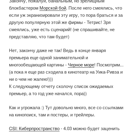
Закончу, пожалуй, банальным, но зрелищным
блокбастером
Морской бой
. После него смеялись, что
если уж экранизировали эту игру, то пора браться и за
другую популярную этой же фирмы - Тетрис! Зря
смеялись, уже есть сценарий! (не спрашивайте, не
представляю, что там будет)
Нет, закончу даже не так! Ведь в конце января
премьера еще одной занимательной и
многообещающей картины -
Черное море
! Посмотрим...
(а пока я еще раз сходила в кинотеатр на Уика-Ривза и
ни о чем не жалею!)))
К следующему отчету сколочу список ожидаемых
премьер, а то год уже начался, пора))
Как и угрожала :) Тут довольно много, все со ссылками
на кинопоиск, там и постеры, и трейлеры.
CSI: Киберпространство
- 4.03 можно будет заценить