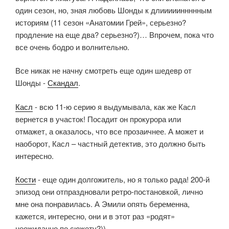
один сезон, но, зная любовь Шонды к длиииииннннным
историям (11 сезон «Анатомии Грей», серьезно?
продление на еще два? серьезно?)… Впрочем, пока что
все очень бодро и волнительно.
Все никак не начну смотреть еще один шедевр от
Шонды -
Скандал
.
Касл
- всю 11-ю серию я выдумывала, как же Касл
вернется в участок! Посадит он прокурора или
отмажет, а оказалось, что все прозаичнее. А может и
наоборот, Касл – частный детектив, это должно быть
интересно.
Кости
- еще один долгожитель, но я только рада! 200-й
эпизод они отпраздновали ретро-постановкой, лично
мне она понравилась. А Эмили опять беременна,
кажется, интересно, они и в этот раз «родят»
неожиданно по сюжету?))