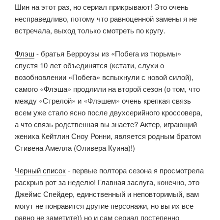
Шин на этот раз, но сериал прикрывают! Это очень
несправедливо, потому что равноценной замены я не
встречала, выход только смотреть по кругу.
Флэш
- братья Берроузы из «Побега из тюрьмы»
спустя 10 лет объединятся (кстати, слухи о
возобновлении «Побега» вспыхнули с новой силой),
самого «Флэша» продлили на второй сезон (о том, что
между «Стрелой» и «Флэшем» очень крепкая связь
всем уже стало ясно после двухсерийного кроссовера,
а что связь родственная вы знаете? Актер, играющий
жениха Кейтлин Сноу Ронни, является родным братом
Стивена Амелла (Оливера Куина)!)
Черный список
- первые полтора сезона я просмотрела
раскрыв рот за неделю! Главная заслуга, конечно, это
Джеймс Спейдер, единственный и неповторимый, вам
могут не понравится другие персонажи, но вы их все
равно не заметите)) но и сам сериал постепенно