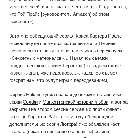
меня нет идей, и я не знаю, с чего начать. Подозреваю,
что Рой Прайс [руководитель Amazon] об этом
пожалеет»).
Зато многообещающий сериал Криса Картера
После
отменили уже после просмотра пилота! :( Не знаю,
связано ли это, но тут же пошли слухи о перезапуске
«Секретных материалов»… Начались съемки
рождественской серии «Шерлока» (на заднем плане
играет «ждать уже недолгооо…», кадры со съемок
говорят нам, что будут игры с переодеванием)
Сервис Hulu выкупил права и допокажет оставшиеся
серии
Селфи
и
Манхэттенской истории любви
, а вот за
закрытый на втором сезоне сериал
Во плоти
фанаты
все еще борются. Зато в этом году обещали две
дополнительные серии
Лютера
! Уже объявлен каст
второго (никак не связанного с первым) сезона