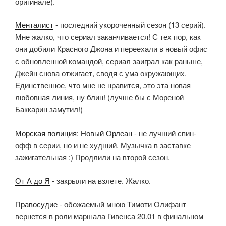
оригинале).
Менталист
- последний укороченный сезон (13 серий).
Мне жалко, что сериал заканчивается! С тех пор, как
они добили Красного Джона и переехали в новый офис
с обновленной командой, сериал заиграл как раньше,
Джейн снова отжигает, сводя с ума окружающих.
Единственное, что мне не нравится, это эта новая
любовная линия, ну блин! (лучше бы с Мореной
Баккарин замутил!)
Морская полиция: Новый Орлеан
- не лучший спин-
офф в серии, но и не худший. Музычка в заставке
зажигательная :) Продлили на второй сезон.
От А до Я
- закрыли на взлете. Жалко.
Правосудие
- обожаемый мною Тимоти Олифант
вернется в роли маршала Гивенса 20.01 в финальном