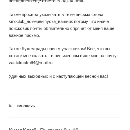
последнего еще отчета
сладкая ложь.
Также просьба указывать в теме письма слова
kinoclub_номервыпуска_вашник потому что иначе
поисковик почты обязательно спрячет от меня ваше
важное письмо.
Также будем рады новым участникам! Все, что вы
хотите мне сказать - в письменном виде мне на почту:
vastelmakh94@mail.ru.
Удачных выходных и с наступающей весной вас!
РУБРИКИ
КИНОКЛУБ
КиноКлуб. Выпуск 2.: 19