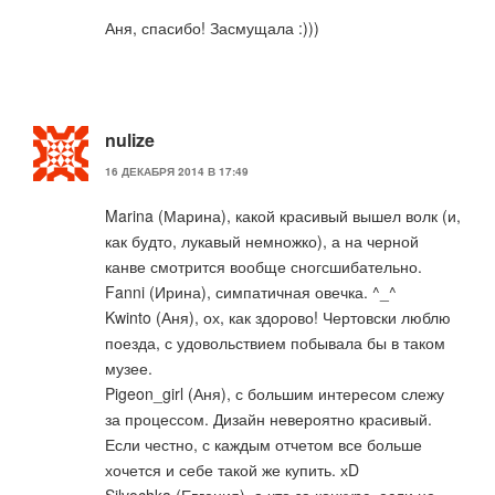
Аня, спасибо! Засмущала :)))
nulize
16 ДЕКАБРЯ 2014 В 17:49
Marina (Марина), какой красивый вышел волк (и,
как будто, лукавый немножко), а на черной
канве смотрится вообще сногсшибательно.
Fanni (Ирина), симпатичная овечка. ^_^
Kwinto (Аня), ох, как здорово! Чертовски люблю
поезда, с удовольствием побывала бы в таком
музее.
Pigeon_girl (Аня), с большим интересом слежу
за процессом. Дизайн невероятно красивый.
Если честно, с каждым отчетом все больше
хочется и себе такой же купить. хD
Silvochka (Евгения), а что за конкурс, если не