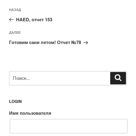
Навигация
Предыдущая
НАЗАД
по
запись:
записям
HAED, отчет 153
Следующая
ДАЛЕЕ
запись
Готовим сани летом! Отчет №78
Искать:
Поиск
LOGIN
Имя пользователя