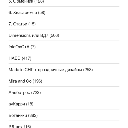
5. Обменник
(128)
6. Хвастаемся
(58)
7. Статьи
(15)
Dimensions или ВД7
(506)
fotoОхОтА
(7)
HAED
(417)
Made in СНГ + праздничные дизайны
(258)
Mira and Co
(196)
Альбатрос
(723)
ауКарри
(18)
Ботаники
(382)
ВД-пох
(16)