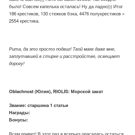
было! Совсем капелька осталась! Ну да ладно))) Итог
186 крестиков, 130 стежков бэка, 4476 полукрестиков =
2554 крестика.
Рита, да это просто подвиг! Твой маяк даже мне,
заплутавшей в стирке и расстройстве, освещает
дорогу!
Oblachnost (Юлия), RIOLIS: Морской закат
Звание: старшина 1 статьи
Награды:
Бонусы:
Всем привет! В этот раз я всерьез опасалась остаться