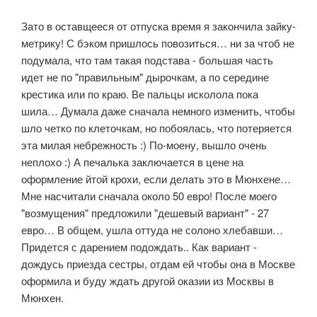
Зато в оставщееся от отпуска время я закончила зайку-
метрику! С бэком пришлось повозиться… ни за чтоб не
подумала, что там такая подстава - большая часть
идет не по "правильным" дырочкам, а по середине
крестика или по краю. Ве пальцы исколола пока
шила… Думала даже сначала немного изменить, чтобы
шло четко по клеточкам, но побоялась, что потеряется
эта милая небрежность :) По-моену, вышло очень
неплохо :) А печалька заключается в цене на
оформление йтой крохи, если делать это в Мюнхене…
Мне насчитали сначала около 50 евро! После моего
"возмущения" предложили "дешевый вариант" - 27
евро… В общем, ушла оттуда не солоно хлебавши…
Придется с дарением подождать.. Как вариант -
дождусь приезда сестры, отдам ей чтобы она в Москве
оформила и буду ждать другой оказии из Москвы в
Мюнхен.