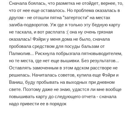
Сначала боялась, что разметка не отойдет, вернее, то,
что от нее еще оставалось. Но проблема оказалась в
другом - не отошли пятна "затертости" на местах
загиба-подворотов. Уж где я только эту бедную карту
не таскала, и вот расплата :( она ну очень грязная
оказалась! Фэйри у меня дома не было, сначала
пробовала средством для посуды бальзам от
Палмолив... Рискнула побрызгала пятновыводителем,
но те места, где нет еще вышивки. Без результатов...
Оставлять замоченным в этом адском расстворе не
решилась. Начиталась советов, купила еще Фэйри и
Ваниш, буду пробывать на выходных при дневном
свете. Поэтому даже не знаю, удастся ли мне вообще
повышивать карту до следующего отчета - сначала
надо привести ее в порядок