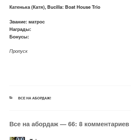
Катенька
(Катя
), Bucilla: Boat House Trio
Звание:
матрос
Награды:
Бонусы:
Пропуск
РУБРИКИ
ВСЕ НА АБОРДАЖ!
Все на абордаж — 66: 8 комментариев