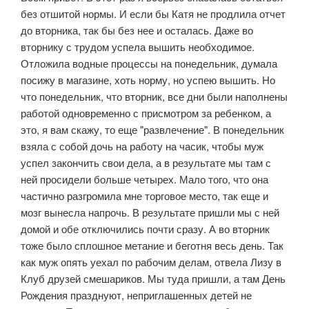
без отшитой нормы. И если бы Катя не продлила отчет
до вторника, так бы без нее и осталась. Даже во
вторнику с трудом успела вышить необходимое.
Отложила водные процессы на понедельник, думала
посижу в магазине, хоть норму, но успею вышить. Но
что понедельник, что вторник, все дни были наполнены
работой одновременно с присмотром за ребенком, а
это, я вам скажу, то еще "развлечение". В понедельник
взяла с собой дочь на работу на часик, чтобы муж
успел закончить свои дела, а в результате мы там с
ней просидели больше четырех. Мало того, что она
частично разгромила мне торговое место, так еще и
мозг вынесла напрочь. В результате пришли мы с ней
домой и обе отключились почти сразу. А во вторник
тоже было сплошное метание и беготня весь день. Так
как муж опять уехал по рабочим делам, отвела Лизу в
Клуб друзей смешариков. Мы туда пришли, а там День
Рождения празднуют, неприглашенных детей не