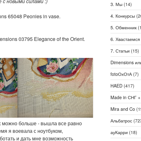
 с новыми силами :)
3. Мы
(14)
4. Конкурсы
(2
ns 65048 Peonies in vase.
5. Обменник
(
nsions 03795 Elegance of the Orient.
6. Хвастаемся
7. Статьи
(15)
Dimensions ил
fotoОхОтА
(7)
HAED
(417)
Made in СНГ +
Mira and Co
(1
Альбатрос
(72
к можно больше - вышла все равно
мя я воевала с ноутбуком,
ауКарри
(18)
ботать и дать мне возможность