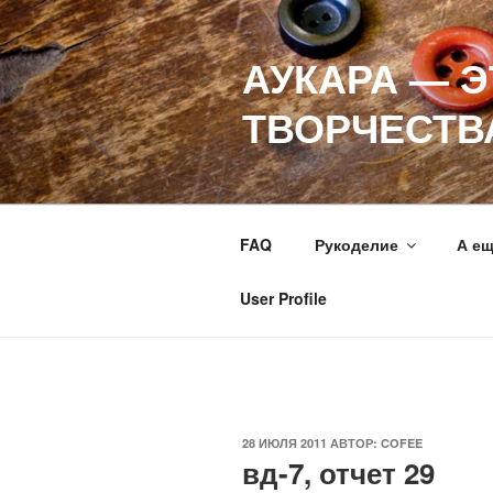
Перейти
к
АУКАРА — 
содержимому
ТВОРЧЕСТВ
FAQ
Рукоделие
А е
User Profile
ОПУБЛИКОВАНО
28 ИЮЛЯ 2011
АВТОР:
COFEE
вд-7, отчет 29