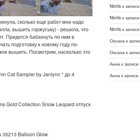
Nimfs
к запис
Nimfs
к запис
инула, сколько еще работ мне надо
элла, вышить горжуську) - решила, что
Nimfs
к запис
ет. Придется бабахнуть по ним в
Оксана
к запи
ать подготовку к новому году по-
жок вышить. Посмотрим, насколько это
Оксана
к запи
Анна
к записи
n Cat Sampler by Janlynn * до 4
Анна
к записи
s Gold Collection Snow Leopard отпуск
 35213 Balloon Glow.