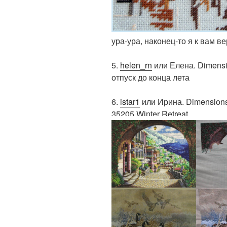
ура-ура, наконец-то я к вам в
5.
helen_rn
или Елена. Dimensi
отпуск до конца лета
6.
istar1
или Ирина. Dimensions
35205 Winter Retreat