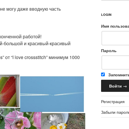
 не могу даже вводную часть
LOGIN
Имя пользов
конченной работой!
ой-большой и красивый-красивый
Пароль
” от “I love crossstitch” минимум 1000
Запомнит
Регистрация
Забыли парол