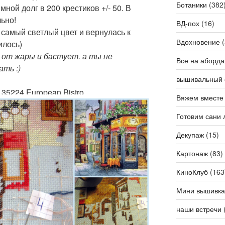
Ботаники
(382
мной долг в 200 крестиков +/- 50. В
ьно!
ВД-пох
(16)
а самый светлый цвет и вернулась к
Вдохновение
(
илось)
 от жары и бастует. а ты не
Все на аборда
ать :)
вышивальный 
35224 European Bistro
Вяжем вместе
Готовим сани 
Декупаж
(15)
Картонаж
(83)
КиноКлуб
(163
Мини вышивка
наши встречи