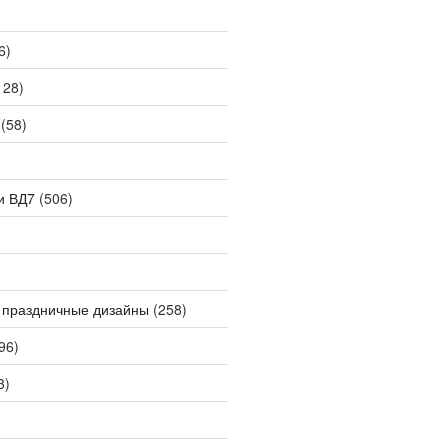
6)
128)
(58)
и ВД7
(506)
 праздничные дизайны
(258)
96)
3)