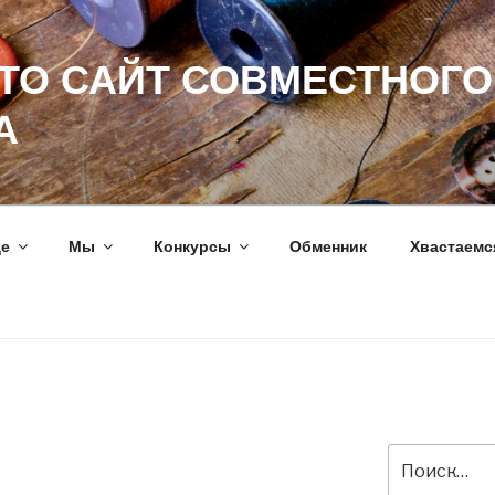
ЭТО САЙТ СОВМЕСТНОГО
А
ще
Мы
Конкурсы
Обменник
Хвастаемс
Искать: