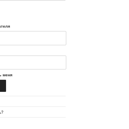
ателя
ь меня
ь?