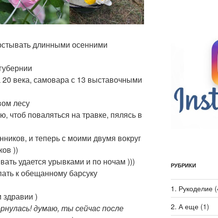
аверстывать длинными осенними
 губернии
а 20 века, самовара с 13 выставочными
вом лесу
ю, чтоб поваляться на травке, пялясь в
нников, и теперь с моими двумя вокруг
ов ))
вать удается урывками и по ночам )))
РУБРИКИ
пать к обещанному барсуку
1. Рукоделие
(
 здравии )
2. А еще
(1)
ернулась! думаю, ты сейчас после