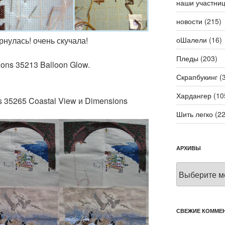
наши участни
новости
(215)
ернулась! очень скучала!
оШалели
(16)
Пледы
(203)
ons 35213 Balloon Glow.
Скрапбукинг
(3
Хардангер
(10
 35265 Coastal View и Dimensions
Шить легко
(22
АРХИВЫ
Архивы
СВЕЖИЕ КОММЕ