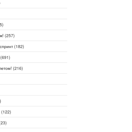
)
5)
ж!
(257)
спринт
(182)
(691)
летом!
(216)
)
(122)
(23)