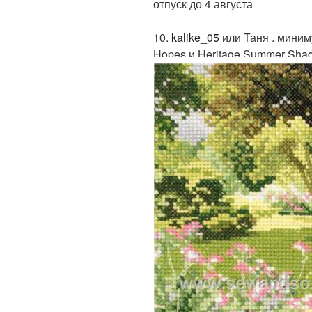
отпуск до 4 августа
10.
kalike_05
или Таня . миниму
Hopes и Heritage Summer Shad