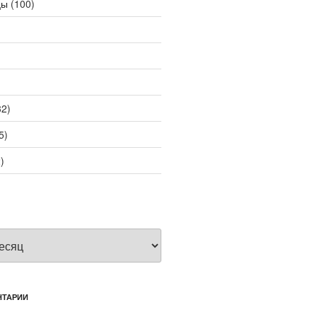
цы
(100)
2)
5)
)
НТАРИИ