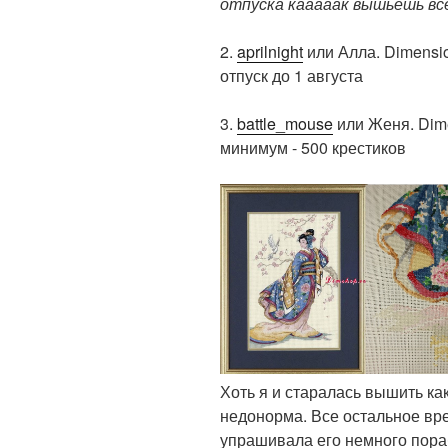
отпуска кааааак вышьешь все
2.
aprilnight
или Алла. Dimensio
отпуск до 1 августа
3.
battle_mouse
или Женя. Dime
минимум - 500 крестиков
Хоть я и старалась вышить ка
недонорма. Все остальное вре
упрашивала его немного пора