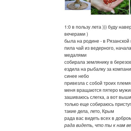
1:0 в пользу лета ))) буду н
вечерами )
была на родине - в Рязанской
пила чай из ведерного, начал
медалями
собирала землянику в березо
ездила на рыбалку за компани
синее небо
привезла с собой троих племя
меня вращаются пятеро мужик
зашиваюсь слегка, а вот выши
только еще собираюсь присту
такие дела, лето, Крым
рада вас видеть всех в добром
рада видеть, что ты к нам в