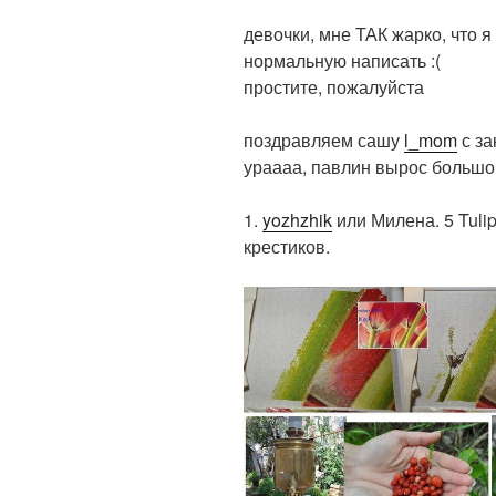
девочки, мне ТАК жарко, что я
нормальную написать :(
простите, пожалуйста
поздравляем сашу
l_mom
с за
ураааа, павлин вырос больш
1.
yozhzhik
или Милена. 5 Tulips
крестиков.