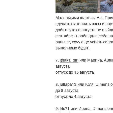
Маленькими шажочками.. Прик
сделать (закончить часы и пау
добить уток в августе не выйд
сентябре - пообещала себе нач
раньше, хочу еще успеть сапо
выполнимо будет.
7.
ithaka_girl
или Марина. Autum
августа
отпуск до 15 августа
8.
juliapa13
или Юля. Dimension
до 8 августа
отпуск до 4 августа
9.
iric71
или Ирина. Dimensions