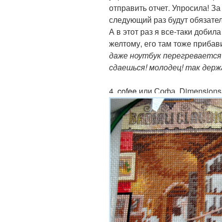
отправить отчет. Упросила! За 
следующий раз будут обязател
А в этот раз я все-таки добил
желтому, его там тоже прибав
даже ноутбук перегревается
сдаешься! молодец! так держ
4.
cofee
или Софа. Dimensions 