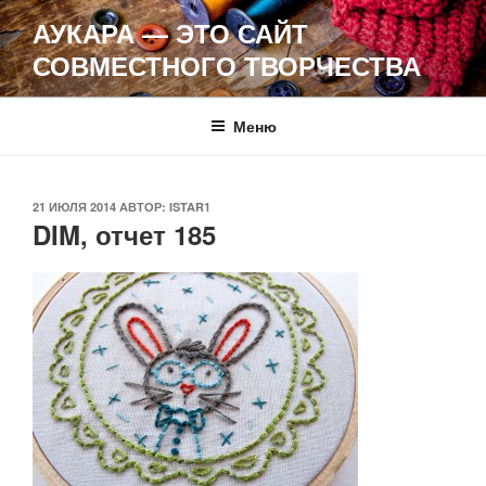
Перейти
АУКАРА — ЭТО САЙТ
к
СОВМЕСТНОГО ТВОРЧЕСТВА
содержимому
Меню
ОПУБЛИКОВАНО
21 ИЮЛЯ 2014
АВТОР:
ISTAR1
DIM, отчет 185