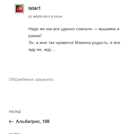
istar1
22 ИЮЛЯ 2014 В 20:34
Надо же как все удачно совпало — вышивка и
рамка!
Эх, а мне так нравится Мамина радость, я все
жду ее, жду…
Обсуждение закрыто.
Навигация
Предыдущая
НАЗАД
по
запись:
записям
Альбатрос, 108