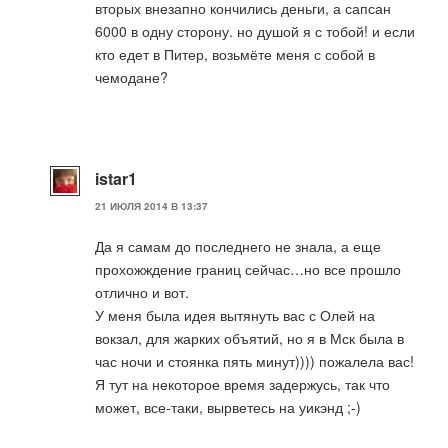
вторых внезапно кончились деньги, а сапсан
6000 в одну сторону. но душой я с тобой! и если
кто едет в Питер, возьмёте меня с собой в
чемодане?
istar1
21 ИЮЛЯ 2014 В 13:37
Да я самам до последнего не знала, а еще
прохожждение границ сейчас…но все прошло
отлично и вот.
У меня была идея вытянуть вас с Олей на
вокзал, для жарких объятий, но я в Мск была в
час ночи и стоянка пять минут)))) пожалела вас!
Я тут на некоторое время задержусь, так что
может, все-таки, вырветесь на уикэнд ;-)