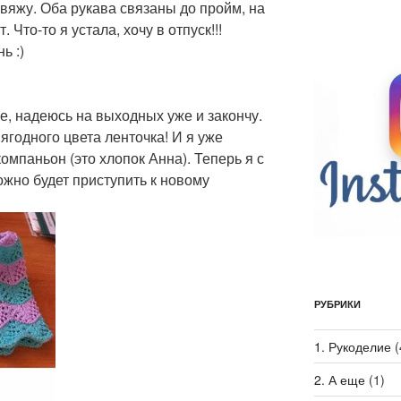
е вяжу. Оба рукава связаны до пройм, на
Что-то я устала, хочу в отпуск!!!
ь :)
, надеюсь на выходных уже и закончу.
годного цвета ленточка! И я уже
омпаньон (это хлопок Анна). Теперь я с
жно будет приступить к новому
РУБРИКИ
1. Рукоделие
(
2. А еще
(1)