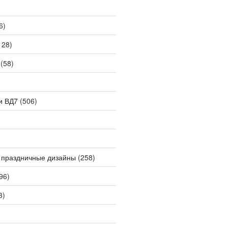
6)
128)
(58)
и ВД7
(506)
 праздничные дизайны
(258)
96)
3)