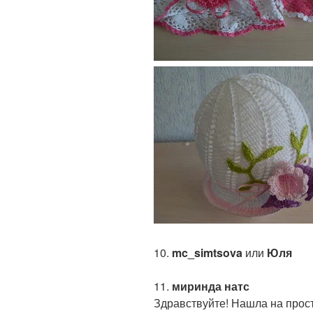
10.
mc_simtsova
или
Юля
11.
миринда натс
Здравствуйте! Нашла на прос