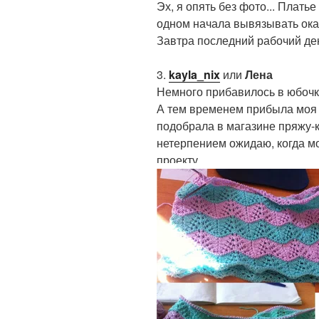
Эх, я опять без фото... Плать
одном начала вывязывать окат. 
Завтра последний рабочий ден
3.
kayla_nix
или
Лена
Немного прибавилось в юбочке
А тем временем прибыла моя я
подобрала в магазине пряжу-к
нетерпением ожидаю, когда мо
проекту.