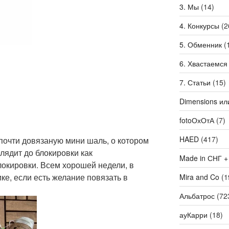
3. Мы
(14)
4. Конкурсы
(2
5. Обменник
(
6. Хвастаемся
7. Статьи
(15)
Dimensions ил
fotoОхОтА
(7)
HAED
(417)
очти довязаную мини шаль, о котором
лядит до блокировки как
Made in СНГ +
блокировки. Всем хорошей недели, в
ке, если есть желание повязать в
Mira and Co
(1
Альбатрос
(72
ауКарри
(18)