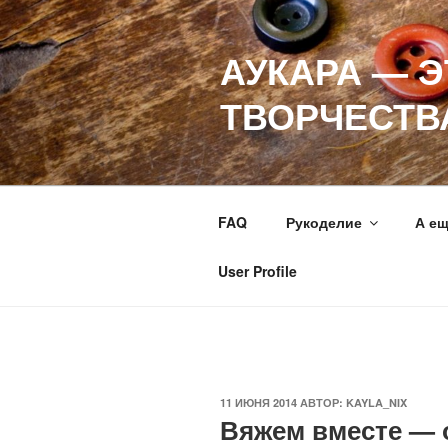
Перейти
к
АУКАРА — 
содержимому
ТВОРЧЕСТВ
FAQ
Рукоделие
А е
User Profile
ОПУБЛИКОВАНО
11 ИЮНЯ 2014
АВТОР:
KAYLA_NIX
Вяжем вместе — о