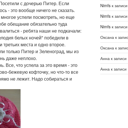
 Посетили с дочерью Питер. Если
Nimfs
к запис
ось - это вообще ничего не сказать.
Nimfs
к запис
ы многое успели посмотреть, но еще
ебе обещание обязательно туда
Nimfs
к запис
хвалиться - ребята наши не подкачали:
Оксана
к запи
елодия белых ночей" победили в
 третьих места и одно второе.
Оксана
к запи
ли только Питер и Зеленоград, мы из
нь даже неплохо.
Анна
к записи
ь. Все, что успела за это время - это
Анна
к записи
ово-бежевую кофточку, но что-то все
прямо не лежит. Надо собираться и