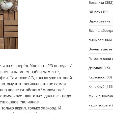
Ботаники
(382
ВД-пох
(16)
Вдохновение
(
Все на аборда
вышивальный 
Вяжем вместе
Готовим сани 
аться вперёд. Уже есть 2/3 переда. И
Декупаж
(15)
шается на моем рабочем месте,
Картонаж
(83)
фия. Там тоже 2/3, только уже готовой
 потому что тактильно это не самая
КиноКлуб
(163
енно после китайского "молочного"
 стимулирует двигаться дальше - надо
Мини вышивка
 сплошное "заливное".
наши встречи
 только акрил, только харкорд. И