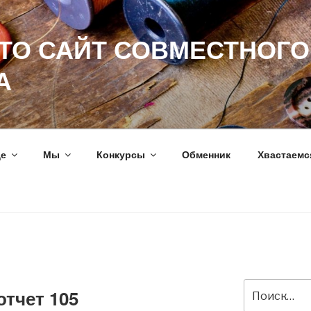
ЭТО САЙТ СОВМЕСТНОГО
А
ще
Мы
Конкурсы
Обменник
Хвастаемс
Искать:
тчет 105