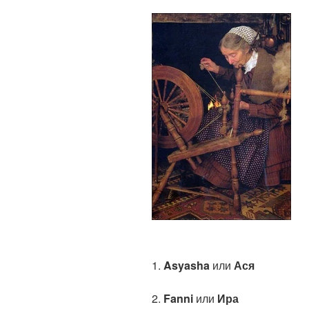
1.
Asyasha
или
Ася
2.
Fanni
или
Ира