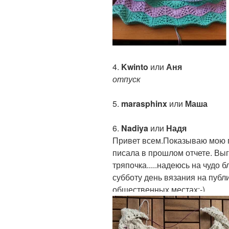
4.
Kwinto
или
Аня
отпуск
5.
marasphinx
или
Маша
6.
Nadiya
или
Надя
Привет всем.Показываю мою п
писала в прошлом отчете. Выг
тряпочка.....надеюсь на чудо 
субботу день вязания на публи
общественных местах:-)