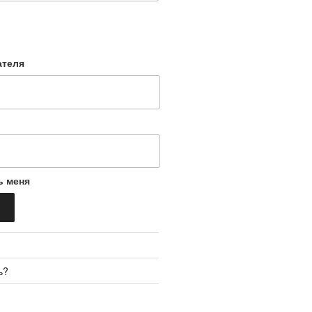
ателя
ь меня
ь?