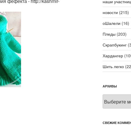
я фефекта - http://kashmir-
наши участни
новости
(215)
оШалели
(16)
Пледы
(203)
Скрапбукинг
(3
Хардангер
(10
Шить легко
(22
АРХИВЫ
Архивы
СВЕЖИЕ КОММЕ