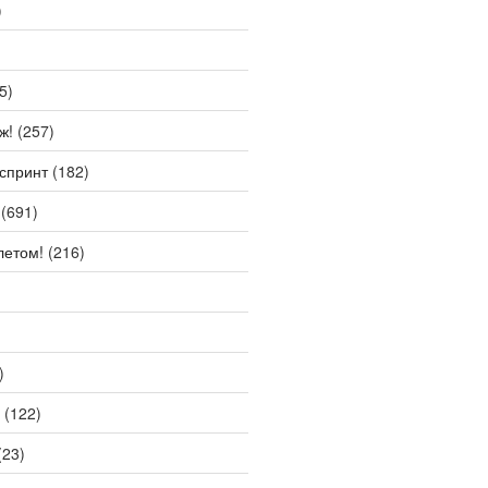
)
5)
ж!
(257)
спринт
(182)
(691)
летом!
(216)
)
(122)
(23)