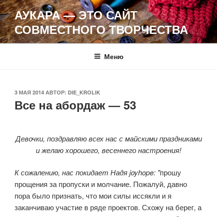
Перейти
АУКАРА — ЭТО САЙТ
к
СОВМЕСТНОГО ТВОРЧЕСТВА
содержимому
Меню
ОПУБЛИКОВАНО
3 МАЯ 2014
АВТОР:
DIE_KROLIK
Все на абордаж — 53
Девочки, поздравляю всех нас с майскими праздниками
и желаю хорошего, весеннего настроения!
К сожалению, нас покидает Надя joyhope: "
прошу
прощения за пропуски и молчание. Пожалуй, давно
пора было признать, что мои силы иссякли и я
заканчиваю участие в ряде проектов. Схожу на берег, а