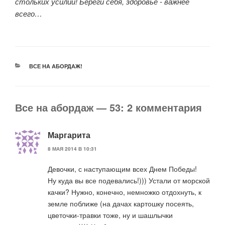
стольких усилий! Береги себя, здоровье - важнее
всего…
РУБРИКИ
ВСЕ НА АБОРДАЖ!
Все на абордаж — 53: 2 комментария
Маргарита
8 МАЯ 2014 В 10:31
Девочки, с наступающим всех Днем Победы!
Ну куда вы все подевались!))) Устали от морской
качки? Нужно, конечно, немножко отдохнуть, к
земле поближе (на дачах картошку посеять,
цветочки-травки тоже, ну и шашлычки