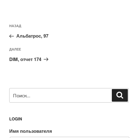
Навигация
Предыдущая
НАЗАД
по
запись:
записям
Альбатрос, 97
Следующая
ДАЛЕЕ
запись
DIM, отчет 174
Искать:
Поиск
LOGIN
Имя пользователя