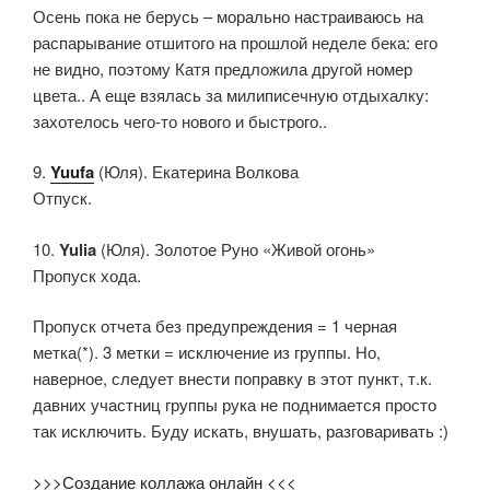
Осень пока не берусь – морально настраиваюсь на
распарывание отшитого на прошлой неделе бека: его
не видно, поэтому Катя предложила другой номер
цвета.. А еще взялась за милиписечную отдыхалку:
захотелось чего-то нового и быстрого..
9.
Yuufa
(Юля). Екатерина Волкова
Отпуск.
10.
Yulia
(Юля). Золотое Руно «Живой огонь»
Пропуск хода.
Пропуск отчета без предупреждения = 1 черная
метка(*). 3 метки = исключение из группы. Но,
наверное, следует внести поправку в этот пункт, т.к.
давних участниц группы рука не поднимается просто
так исключить. Буду искать, внушать, разговаривать :)
>>>Создание коллажа онлайн <<<