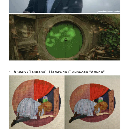
1.
Alwen
(Варвара). Надежда Смирнова “Алиса”