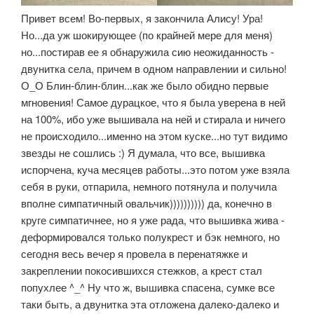
Привет всем! Во-первых, я закончила Алису! Ура!
Но...да уж шокирующее (по крайней мере для меня)
но...постирав ее я обнаружила сию неожиданность -
двунитка села, причем в одном направлении и сильно!
О_О Блин-блин-блин...как же было обидно первые
мгновения! Самое дурацкое, что я была уверена в ней
на 100%, ибо уже вышивала на ней и стирала и ничего
не происходило...именно на этом куске...но тут видимо
звезды не сошлись :) Я думала, что все, вышивка
испорчена, куча месяцев работы...это потом уже взяла
себя в руки, отпарила, немного потянула и получила
вполне симпатичный овальчик)))))))))) да, конечно в
круге симпатичнее, но я уже рада, что вышивка жива -
деформировался только полукрест и бэк немного, но
сегодня весь вечер я провела в перенатяжке и
закреплении покосившихся стежков, а крест стал
попухлее ^_^ Ну что ж, вышивка спасена, сумке все
таки быть, а двунитка эта отложена далеко-далеко и