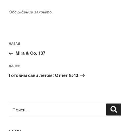
Обсуждение закрыто.
Навигация
Предыдущая
НАЗАД
по
запись:
записям
Mira & Co. 137
Следующая
ДАЛЕЕ
запись
Готовим сани летом! Отчет №43
Искать:
Поиск