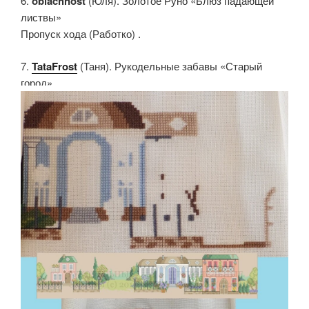
6.
oblachnost
(Юля). Золотое Руно «Блюз падающей
листвы»
Пропуск хода (Работко) .
7.
TataFrost
(Таня). Рукодельные забавы «Старый
город»