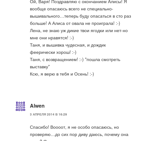
Ой, Варя! Поздравляю с окончанием Алисы! Я
вообще опасаюсь всего не специально-
вышивального…теперь буду опасаться в сто раз
больше! А Алиса от овала не проиграла! :-)
Лена, не знаю уж дикие твои ягодки или нет-но
мне они нравятся! :-)
Таня, и вышивка чудесная, и дождик
феерически хорош! :-)
Таня, с возвращением! :-) *пошла смотреть
выставку*
Ксю, я верю в тебя и Осень! :-)
Alwen
3 АПРЕЛЯ 2014 В 16:29
Спасибо! Воооот, я не особо опасаюсь, но
проверяю…до сих пор диву даюсь, почему она