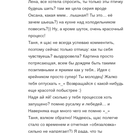
Лена, все хотела спросить, ты только эты птичку
будешь шить? там же цела серия вроде
Оксана, какая ммм.. .пышная!! Ты это… её
зачем шьешь?) на кухне над холодильником
повесить?)) Ну, а кроме шуток, очень красочный
процесс!
Таня, я щас не всегда успеваю комментить,
поэтому сейчас только отпишу: как ты себя
чувствуешь? выздоровела? Картина просто
потрясающая, всем бы дождям быть такими
позитивными и яркими как у тебя.. Идея с
крейником просто супер! Ты молодец! Жалко
тебя оптускать =_= Возвращайся с какой-нибудь
еще красотой побыстрее :)
Надя ай яй! сколько у тебя процессов хоть
запущено? помню русалку и лебедей… и
Наверняка еще много чего не помню =_=
Таня, вэлком обратно! Надеюсь, щас полегче
стало со временем и отчетная «обязаловка»
сильно не напрягает?) Я рада, что ты