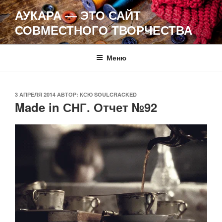
Перейти
АУКАРА — ЭТО САЙТ
к
СОВМЕСТНОГО ТВОРЧЕСТВА
содержимому
Меню
ОПУБЛИКОВАНО
3 АПРЕЛЯ 2014
АВТОР:
КСЮ SOULCRACKED
Made in СНГ. Отчет №92