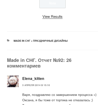
View Results
РУБРИКИ
MADE IN СНГ + ПРАЗДНИЧНЫЕ ДИЗАЙНЫ
Made in СНГ. Отчет №92: 26
комментариев
Elena_kitten
3 АПРЕЛЯ 2014 В 15:10
Варя, поздравляю со завершением процесса =)
Оксана, я бы тоже от тортика не отказалась ;)