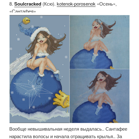
8.
Soulcracked
(Ксю).
kotenok-porosenok
«Осень»,
«Сантафея»
Вообще невышивальная неделя выдалась.. Сантафее
нарастила волосы и начала отращивать крылья.. За