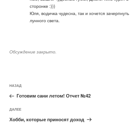
сторонке :)))
Юля, водичка чудесна, так и хочется зачерпнуть
лунного света.
Обсуждение закрыто.
Навигация
Предыдущая
НАЗАД
по
запись:
записям
Готовим сани летом! Отчет №42
Следующая
ДАЛЕЕ
запись
Хобби, которые приносят доход