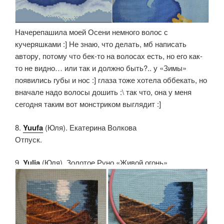
Начерепашила моей Осени немного волос с
кучеряшками :] Не знаю, что делать, мб написать
автору, потому что бек-то на волосах есть, но его как-
то не видно… или так и должно быть?.. у «Зимы»
появились губы и нос :] глаза тоже хотела оббекать, но
вначале надо волосы дошить :\ так что, она у меня
сегодня таким вот монстриком выглядит :]
8.
Yuufa
(Юля). Екатерина Волкова
Отпуск.
9.
Yulia
(Юля). Золотое Руно «Живой огонь»