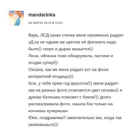
mandarinka
28 МАРТА 2014 В 10:51
Варь, ЛСД-шная стенка меня неизменно радует
хД ну не одним же цветом её фигачить надо
было)) скоро и дырка зашьется))
Лена, облачка тоже обнаружила, листики и
ягодки супер!))
Оксана, как же меня радует кот на фоне
колоритной ягодицы)))
Ксю, у тебя прям год красоток!)) меня радует
как на разных фото отличается цвет основы)) я
думаю Катюшка поможет с бэком!)) долго
рассматривала фото, нашла бэк только на
кончиках кучеряшек
Юля, поздравляю!! замечательно как, когда так
увлекаешься)))