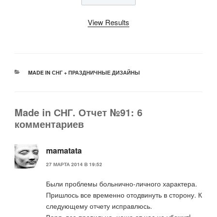
View Results
РУБРИКИ
MADE IN СНГ + ПРАЗДНИЧНЫЕ ДИЗАЙНЫ
Made in СНГ. Отчет №91: 6
комментариев
mamatata
27 МАРТА 2014 В 19:52
Были проблемы больнично-личного характера.
Пришлось все временно отодвинуть в сторону. К
следующему отчету исправлюсь.
Варя, все правильно, наше от нас не убежит!