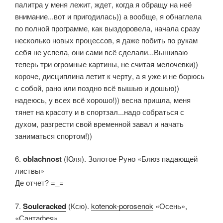
палитра у меня лежит, ждет, когда я обращу на неё
внимание...вот и пригодилась)) а вообще, я обнаглела
по полной программе, как выздоровела, начала сразу
несколько новых процессов, я даже побить по рукам
себя не успела, они сами всё сделали...Вышиваю
теперь три огромные картины, не считая мелочевки))
короче, дисциплина летит к черту, а я уже и не борюсь
с собой, рано или поздно всё вышью и дошью))
надеюсь, у всех всё хорошо!)) весна пришла, меня
тянет на красоту и в спортзал...надо собраться с
духом, разгрести свой временной завал и начать
заниматься спортом!))
6.
oblachnost
(Юля). Золотое Руно «Блюз падающей
листвы»
Де отчет? =_=
7.
Soulcracked
(Ксю).
kotenok-porosenok
«Осень»,
«Сантафея»