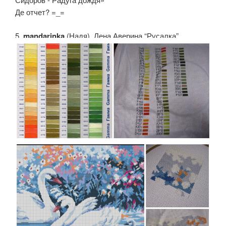
Де отчет? =_=
5.
mandarinka
(Надя). Лена Аверина “Русалка”