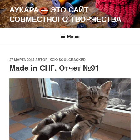
Перейти
АУКАРА — ЭТО САЙТ
к
СОВМЕСТНОГО ТВОРЧЕСТВА
содержимому
Меню
ОПУБЛИКОВАНО
27 МАРТА 2014
АВТОР:
КСЮ SOULCRACKED
Made in СНГ. Отчет №91