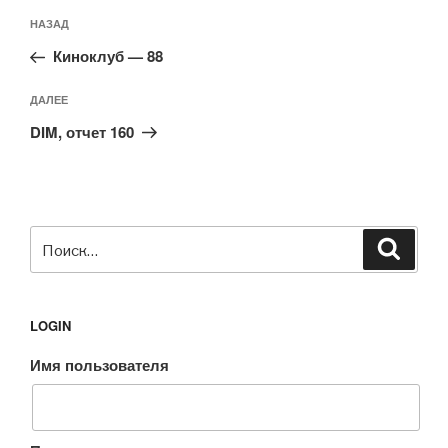
Навигация
Предыдущая
НАЗАД
по
запись:
записям
Киноклуб — 88
Следующая
ДАЛЕЕ
запись
DIM, отчет 160
Искать:
Поиск
LOGIN
Имя пользователя