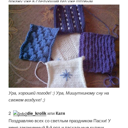
покажу уже в следующий раз уже готовым.
Ура, хорошей погоде! :) Ура, Мишуткиному сну на
свежем воздухе! ;)
2.
die_krolik
или
Катя
Поздравляю всех со светлым праздником Пасхи! У
меня законченный 8-й ряд и пасхальные куличи