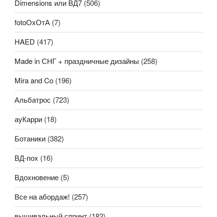
Dimensions или ВД7
(506)
fotoОхОтА
(7)
HAED
(417)
Made in СНГ + праздничные дизайны
(258)
Mira and Co
(196)
Альбатрос
(723)
ауКарри
(18)
Ботаники
(382)
ВД-пох
(16)
Вдохновение
(5)
Все на абордаж!
(257)
вышивальный спринт
(182)