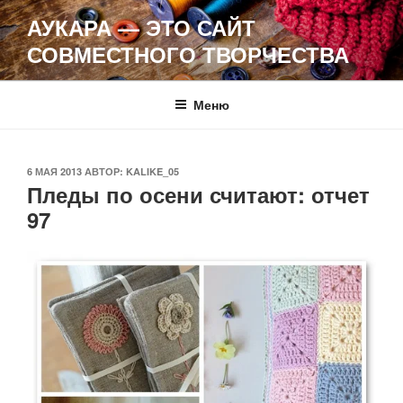
Перейти
АУКАРА — ЭТО САЙТ
к
СОВМЕСТНОГО ТВОРЧЕСТВА
содержимому
Меню
ОПУБЛИКОВАНО
6 МАЯ 2013
АВТОР:
KALIKE_05
Пледы по осени считают: отчет
97