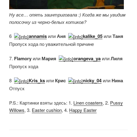
Ну все… опять заинтриговала :) Когда же мы увидим
полосочку из черно-белых котиков?
6.
annamis
или
Аня
,
kalike_05
или
Таня
Пропуск хода по уважительной причине
7.
Flamory
или
Мария
,
orangeva_ya
или
Лиля
Пропуск хода
8.
Kris_ks
или
Крис
,
nicky_04
или
Нина
Отпуск
P.S.: Картинки взяты здесь: 1.
Linen coasters
, 2.
Pussy
Willows
, 3.
Easter cushion
, 4.
Happy Easter