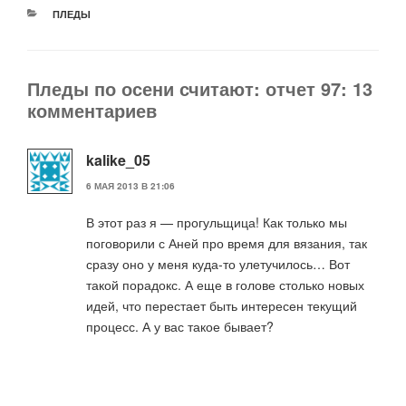
РУБРИКИ
ПЛЕДЫ
Пледы по осени считают: отчет 97: 13
комментариев
kalike_05
6 МАЯ 2013 В 21:06
В этот раз я — прогульщица! Как только мы
поговорили с Аней про время для вязания, так
сразу оно у меня куда-то улетучилось… Вот
такой порадокс. А еще в голове столько новых
идей, что перестает быть интересен текущий
процесс. А у вас такое бывает?