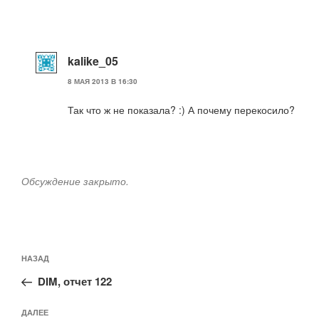
kalike_05
8 МАЯ 2013 В 16:30
Так что ж не показала? :) А почему перекосило?
Обсуждение закрыто.
Навигация
Предыдущая
НАЗАД
по
запись:
записям
DIM, отчет 122
Следующая
ДАЛЕЕ