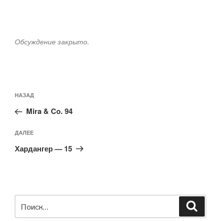
Обсуждение закрыто.
Навигация
Предыдущая
НАЗАД
по
запись:
записям
Mira & Co. 94
Следующая
ДАЛЕЕ
запись
Хардангер — 15
Искать:
Поиск