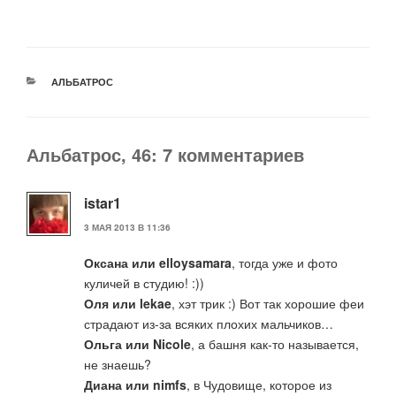
РУБРИКИ
АЛЬБАТРОС
Альбатрос, 46: 7 комментариев
istar1
3 МАЯ 2013 В 11:36
Оксана или elloysamara
, тогда уже и фото
куличей в студию! :))
Оля или lekae
, хэт трик :) Вот так хорошие феи
страдают из-за всяких плохих мальчиков…
Ольга или Nicole
, а башня как-то называется,
не знаешь?
Диана или nimfs
, в Чудовище, которое из