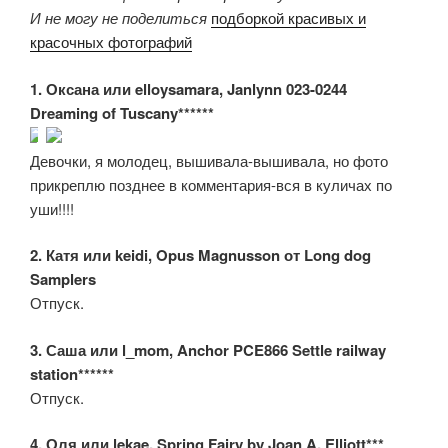
И не могу не поделиться
подборкой красивых и
красочных фотографий
1. Оксана или elloysamara, Janlynn 023-0244
Dreaming of Tuscany******
Девочки, я молодец, вышивала-вышивала, но фото
прикреплю позднее в комментария-вся в куличах по
уши!!!!
2. Катя или keidi, Opus Magnusson от Long dog
Samplers
Отпуск.
3. Саша или l_mom, Anchor PCE866 Settle railway
station******
Отпуск.
4. Оля или lekae, Spring Fairy by Joan A. Elliott***