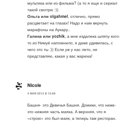
мультика или из фильма? (а то я еще и сериал
такой смотрю :))
Ольга или olgahmel
, отлично, прямо
расцветает на глазах! Надо и нам вернуть
марафоны на Аукару..
Галина или yozhik
, а мне издалека шляпу кого-
то из Нимуё напомнило, я даже удивилась, с
чего это ты :)) Если уж у нас лето, не
представляю, какая у вас жарюка!
Nicole
4 МАЯ 2013 В 12:06
Башня- это Девичья Башня. Домики, что ниже-
это нижняя часть маяка. А верхняя, что я
«строю» это был маяк, а теперь там ресторан.