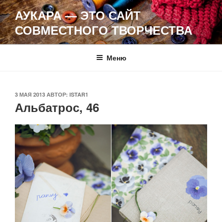
Перейти
АУКАРА — ЭТО САЙТ
к
СОВМЕСТНОГО ТВОРЧЕСТВА
содержимому
Меню
ОПУБЛИКОВАНО
3 МАЯ 2013
АВТОР:
ISTAR1
Альбатрос, 46