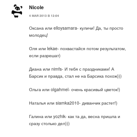
Nicole
4 МАЯ 2013 В 12:04
Оксана или elloysamara- куличи! Да, ты просто
молодец!
Оля или lekae- похвастайся потом результатом,
если разрешат)
Диана или nimfs- И тебя с праздниками! А
Барсик и правда, стал не на Барсика похож)))
Ольга или olgahmel- очень красивый цветок!)
Наталья или siamka2010- диванчик растет!)
Галина или yozhik- как та да, весна пришла и
сразу столько дел)))