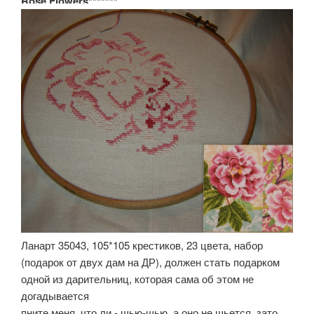
Rose Flowers*******
Ланарт 35043, 105*105 крестиков, 23 цвета, набор
(подарок от двух дам на ДР), должен стать подарком
одной из дарительниц, которая сама об этом не
догадывается
пните меня, что ли - шью-шью, а оно не шьется, зато