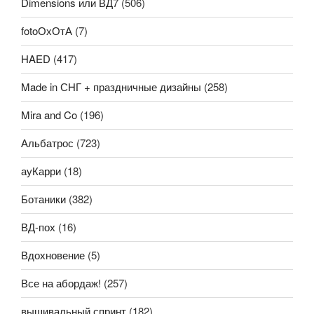
Dimensions или ВД7
(506)
fotoОхОтА
(7)
HAED
(417)
Made in СНГ + праздничные дизайны
(258)
Mira and Co
(196)
Альбатрос
(723)
ауКарри
(18)
Ботаники
(382)
ВД-пох
(16)
Вдохновение
(5)
Все на абордаж!
(257)
вышивальный спринт
(182)