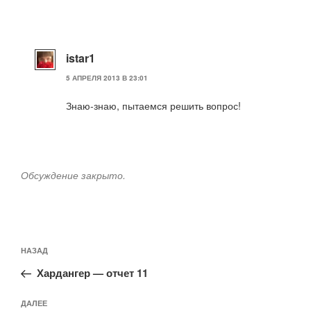
istar1
5 АПРЕЛЯ 2013 В 23:01
Знаю-знаю, пытаемся решить вопрос!
Обсуждение закрыто.
Навигация
Предыдущая
НАЗАД
по
запись:
записям
Хардангер — отчет 11
Следующая
ДАЛЕЕ