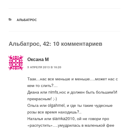
РУБРИКИ
АЛЬБАТРОС
Альбатрос, 42: 10 комментариев
Оксана М
5 АПРЕЛЯ 2013 В 16:20
Таак…нас все меньше и меньше….может нас с
кем-то слить?…
Диана или nimfs,нос и должен быть большим!И
прекрасным! ;-)
Ольга или olgahmel, и где ты такие чудесные
розы все время находишь?..
Наталья или siamka2010, ой не говори про
«распустить»….умудрилась в маленькой фее