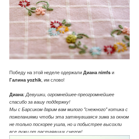
Победу на этой неделе одержали
Диана nimfs
и
Галина yozhik
, им слово!
Диана
:
Девушки, огромнейшее-преогромнейшее
спасибо за вашу поддержку!
Мы с Барсиком дарим вам милого "снежного" котика с
пожеланиями чтобы эта затянувшаяся зима за окном
не только поскорее ушла, но и побыстрее высохли
все лужи от растаявших снегов!