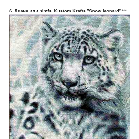
6. Диана или
nimfs
, Kustom Krafts "Snow leopard"***