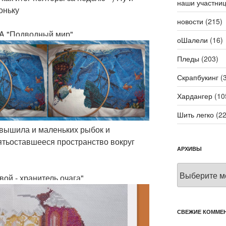
наши участни
оньку
новости
(215)
A "Подводный мир"
оШалели
(16)
Пледы
(203)
Скрапбукинг
(3
Хардангер
(10
Шить легко
(22
вышила и маленьких рыбок и
ятьоставшееся пространство вокруг
АРХИВЫ
Архивы
ой - хранитель очага"
СВЕЖИЕ КОММЕ