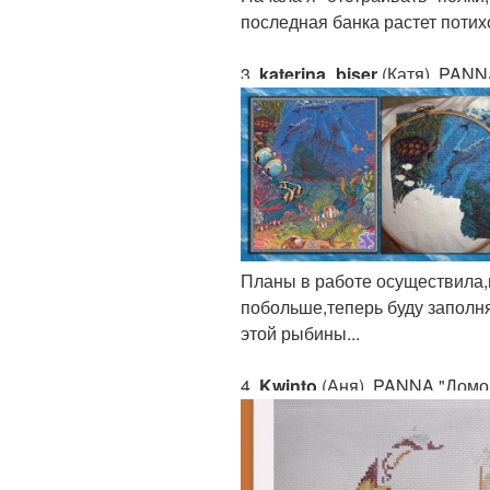
последная банка растет потих
3.
katerina_biser
(Катя). PANN
Планы в работе осуществила,
побольше,теперь буду заполн
этой рыбины...
4.
Kwinto
(Аня). PANNA "Домов