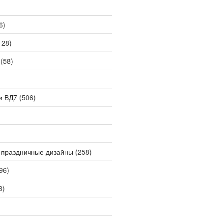
6)
128)
(58)
и ВД7
(506)
 праздничные дизайны
(258)
96)
3)