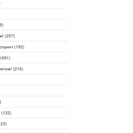
)
5)
ж!
(257)
спринт
(182)
(691)
летом!
(216)
)
(122)
(23)