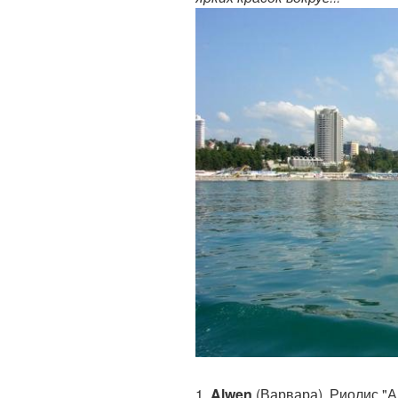
1.
Alwen
(Варвара). Риолис "