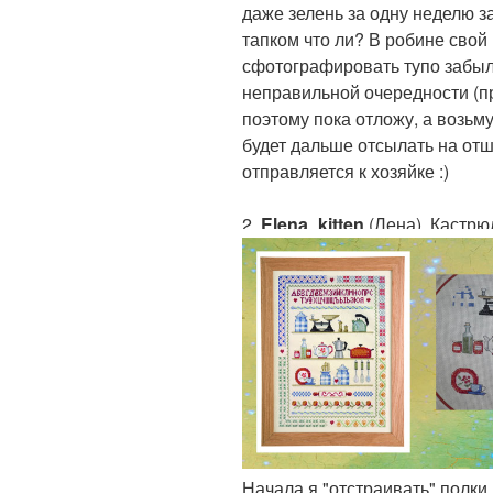
даже зелень за одну неделю за
тапком что ли? В робине свой 
сфотографировать тупо забыла
неправильной очередности (п
поэтому пока отложу, а возьму
будет дальше отсылать на отш
отправляется к хозяйке :)
2.
Elena_kitten
(Лена). Кастрюл
Начала я "отстраивать" полки,