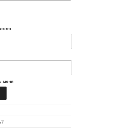
ателя
ь меня
ь?