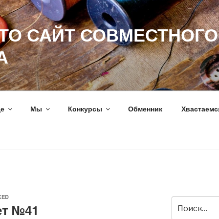
ЭТО САЙТ СОВМЕСТНОГО
А
ще
Мы
Конкурсы
Обменник
Хвастаемс
KED
Искать:
ет №41