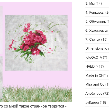
3. Мы
(14)
4. Конкурсы
(2
5. Обменник
(
6. Хвастаемся
7. Статьи
(15)
Dimensions ил
fotoОхОтА
(7)
HAED
(417)
Made in СНГ +
Mira and Co
(1
Альбатрос
(72
ауКарри
(18)
то со мной такое странное творится -