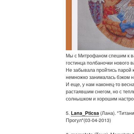
Мы с Митрофаном спешим к вам
гостинца полбаночки нового в
Не забывала пройтись парой к
немножко занималась бэком н
И еще, у нам наконец-то весна
растаявшим снегом, но с теп
солнышком и хорошим настро
5.
Lana_Pticsa
(Лана). "Титани
Прогул*(03-04-2013)