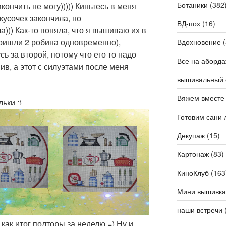
Ботаники
(382
кончить не могу))))) Киньтесь в меня
кусочек закончила, но
ВД-пох
(16)
))) Как-то поняла, что я вышиваю их в
ришли 2 робина одновременно),
Вдохновение
(
сь за второй, потому что его то надо
Все на аборда
ив, а этот с силуэтами после меня
вышивальный 
Вяжем вместе
ьки :)
Готовим сани 
Декупаж
(15)
Картонаж
(83)
КиноКлуб
(163
Мини вышивка
наши встречи
 как итог полторы за неделю =) Ну и