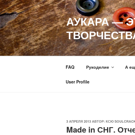
Перейти
к
АУКАРА — 
содержимому
ТВОРЧЕСТВ
FAQ
Рукоделие
А е
User Profile
ОПУБЛИКОВАНО
3 АПРЕЛЯ 2013
АВТОР:
КСЮ SOULCRAC
Made in СНГ. Отч