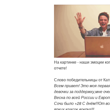
На картинке - наши эмоции к
отчете!
Слово победительницы от Кати 
Всем привет! Это моя первая
девочки за поддержку,мне оче
Весна по всей России и Европ
Сочи было +28 С днём!!!От в
ярких красок вокруг!!!