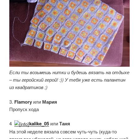
Если ты возьмешь нитки и будешь вязать на отдыхе
– ты геройский герой! :)) У тебя уже есть палантин
из квадратиков ;)
3.
Flamory
или
Мария
Пропуск хода
4.
kalike_05
или
Таня
На этой неделе вязала совсем чуть-чуть (куда-то
время все убежало!), но зато успела сшить небольшой