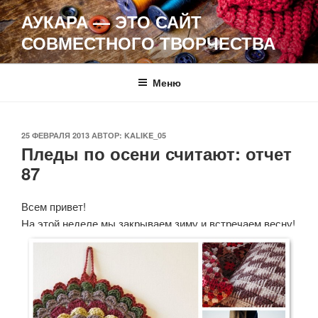
Перейти
АУКАРА — ЭТО САЙТ
к
СОВМЕСТНОГО ТВОРЧЕСТВА
содержимому
Меню
ОПУБЛИКОВАНО
25 ФЕВРАЛЯ 2013
АВТОР:
KALIKE_05
Пледы по осени считают: отчет
87
Всем привет!
На этой неделе мы закрываем зиму и встречаем весну!