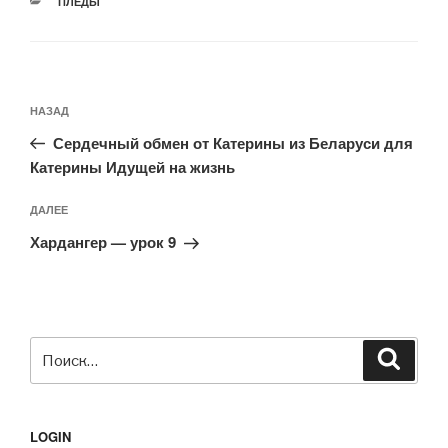
РУБРИКИ
ПЛЕДЫ
Навигация
Предыдущая
НАЗАД
по
запись:
записям
Сердечный обмен от Катерины из Беларуси для
Катерины Идущей на жизнь
Следующая
ДАЛЕЕ
запись
Хардангер — урок 9
Искать:
Поиск
LOGIN