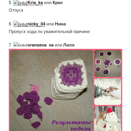
5.
Kris_ks
или
Крис
Отпуск
6.
nicky_04
или
Нина
Пропуск хода по уважительной причине
7.
orangeva_ya
или
Лиля