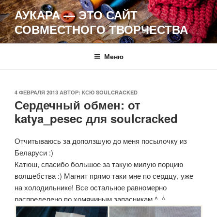
Перейти
АУКАРА — ЭТО САЙТ
к
СОВМЕСТНОГО ТВОРЧЕСТВА
содержимому
Меню
ОПУБЛИКОВАНО
4 ФЕВРАЛЯ 2013
АВТОР:
КСЮ SOULCRACKED
Сердечный обмен: от
katya_pesec для soulcracked
Отчитываюсь за доползшую до меня посылочку из
Беларуси :)
Катюш, спасибо большое за такую милую порцию
волшебства :) Магнит прямо таки мне по сердцу, уже
на холодильнике! Все остальное равномерно
распределено по хомячиным запасникам ^_^