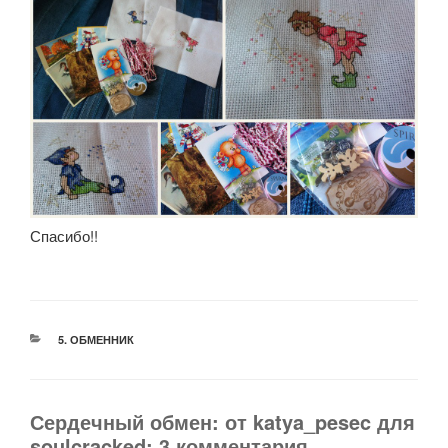
Спасибо!!
РУБРИКИ
5. ОБМЕННИК
Сердечный обмен: от katya_pesec для
soulcracked: 3 комментария