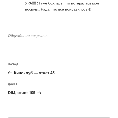
УРА!!!! Я уже боялась, что потерялась моя
посыль.. Рада, что все понравилось)))
Обсуждение закрыто.
Навигация
Предыдущая
НАЗАД
по
запись:
записям
Киноклуб — отчет 45
Следующая
ДАЛЕЕ
запись
DIM, отчет 109