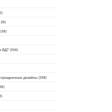
6)
128)
(58)
и ВД7
(506)
 праздничные дизайны
(258)
96)
3)