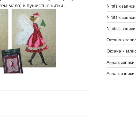
всем мало) и пушистые нитки.
Nimfs
к запис
Nimfs
к запис
Nimfs
к запис
Оксана
к запи
Оксана
к запи
Анна
к записи
Анна
к записи