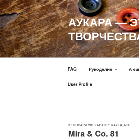
Перейти
к
АУКАРА — 
содержимому
ТВОРЧЕСТВ
FAQ
Рукоделие
А е
User Profile
ОПУБЛИКОВАНО
31 ЯНВАРЯ 2013
АВТОР:
KAYLA_NIX
Mira & Co. 81