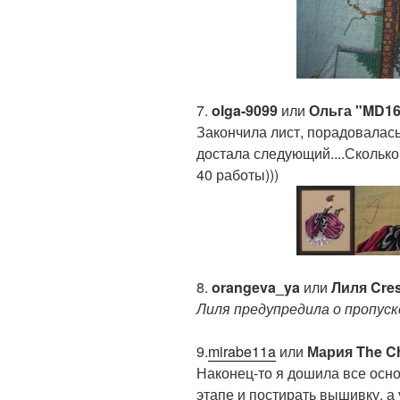
7.
olga-9099
или
Ольга "MD16 
Закончила лист, порадовалась
достала следующий....Сколько
40 работы)))
8.
orangeva_ya
или
Лиля Cres
Лиля предупредила о пропуск
9.
mirabe11a
или
Мария The Chr
Наконец-то я дошила все осно
этапе и постирать вышивку, а 