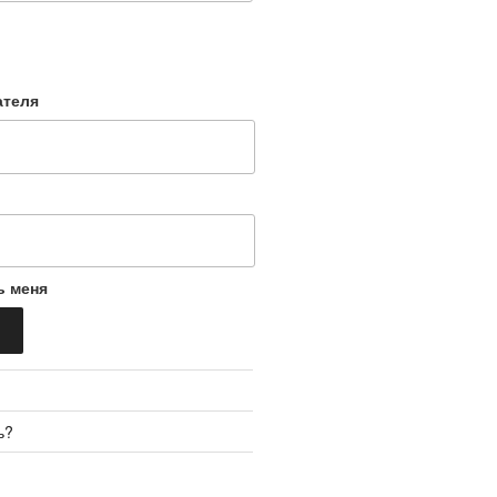
ателя
ь меня
ь?