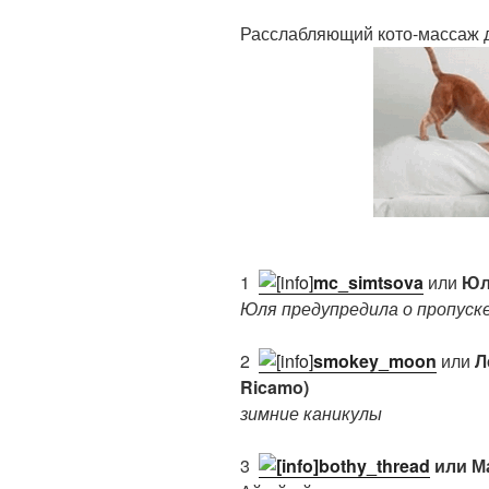
Расслабляющий кото-массаж 
1.
mc_simtsova
или
Юля
Юля предупредила о пропуск
2.
smokey_moon
или
Л
Ricamo)
зимние каникулы
3.
bothy_thread
или Ма