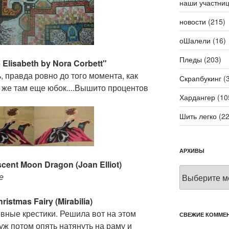
наши участни
новости
(215)
оШалели
(16)
Пледы
(203)
Elisabeth by Nora Corbett"
, правда ровно до того момента, как
Скрапбукинг
(3
 же там еще юбок....Вышито процентов
Хардангер
(10
Шить легко
(22
АРХИВЫ
cent Moon Dragon (Joan Elliot)
Архивы
е
istmas Fairy (Mirabilia)
вные крестики. Решила вот на этом
СВЕЖИЕ КОММЕ
уж потом опять натянуть на раму и