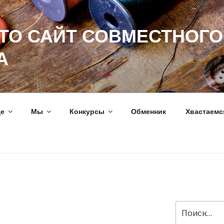
ЭТО САЙТ СОВМЕСТНОГО
А
ще
Мы
Конкурсы
Обменник
Хвастаемс
Искать: