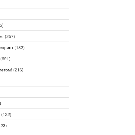
)
5)
ж!
(257)
спринт
(182)
(691)
летом!
(216)
)
(122)
(23)