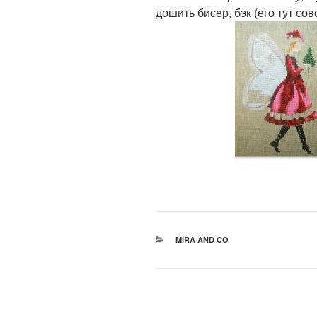
дошить бисер, бэк (его тут со
РУБРИКИ
MIRA AND CO