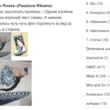
3. Мы
(14)
r Roses»(Passione Rikamo)
ько заштопать пробелы :) Одним изгибом
4. Конкурсы
(2
 на верхний лист схемы. А нижние
5. Обменник
(
алось чуть-чуть фон подтянуть вслед за
 в сторону.
6. Хвастаемся
7. Статьи
(15)
Dimensions ил
fotoОхОтА
(7)
HAED
(417)
Made in СНГ +
Mira and Co
(1
Альбатрос
(72
ауКарри
(18)