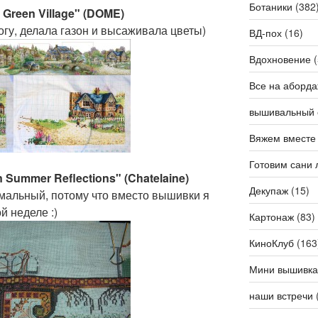
Ботаники
(382
 Green Village" (DOME)
огу, делала газон и высаживала цветы)
ВД-пох
(16)
Вдохновение
(
Все на аборда
вышивальный 
Вяжем вместе
Готовим сани 
n Summer Reflections" (Chatelaine)
Декупаж
(15)
имальный, потому что вместо вышивки я
й неделе :)
Картонаж
(83)
КиноКлуб
(163
Мини вышивка
наши встречи