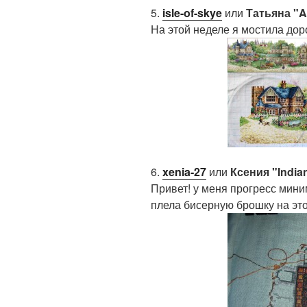
5.
isle-of-skye
или
Татьяна "A
На этой неделе я мостила дор
6.
xenia-27
или
Ксения "India
Привет! у меня прогресс мин
плела бисерную брошку на это