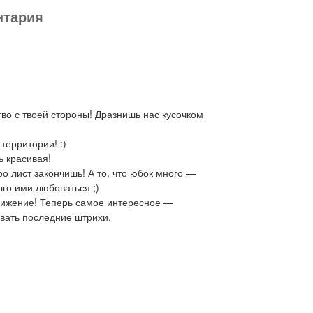
нтария
тво с твоей стороны! Дразнишь нас кусочком
территории! :)
ь красивая!
ро лист закончишь! А то, что юбок много —
го ими любоваться ;)
вижение! Теперь самое интересное —
вать последние штрихи.