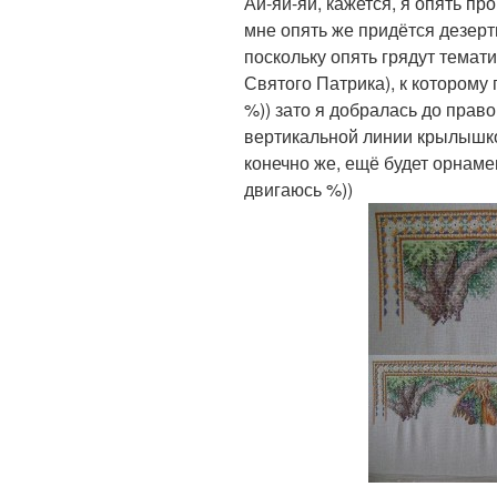
Ай-яй-яй, кажется, я опять пр
мне опять же придётся дезерт
поскольку опять грядут темат
Святого Патрика), к котором
%)) зато я добралась до право
вертикальной линии крылышко 
конечно же, ещё будет орнаме
двигаюсь %))