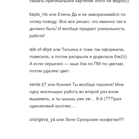
сказать оригинальной картинке этого не видно(((
kayla_nix или Елена Да и не заморачивайся по
этому поводу. Все-все решат, что именно так и
должно быть! И вообще придает уникальность
работе!
isle-of-skye или Татьяна я тоже так оформила,
повесила, а потом раскрыла и доделала бэк))))
А если серьезно — шью бэк по ПМ по цветам,
потом удаляю цвет.
xenia-27 или Ксения Ты вообще героиня! Мне
одну масенькую работу во второй раз влом
вышивать, а ты шьешь уже хм… 8-й (???)раз
одинаковый кусочек….
orangeva_ya или Лиля Суперские конфетки!!!!