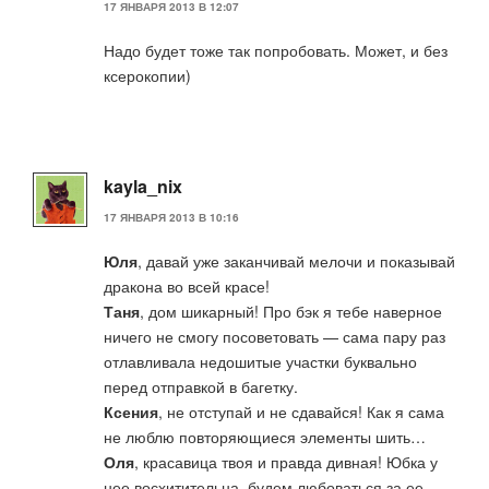
17 ЯНВАРЯ 2013 В 12:07
Надо будет тоже так попробовать. Может, и без
ксерокопии)
kayla_nix
17 ЯНВАРЯ 2013 В 10:16
Юля
, давай уже заканчивай мелочи и показывай
дракона во всей красе!
Таня
, дом шикарный! Про бэк я тебе наверное
ничего не смогу посоветовать — сама пару раз
отлавливала недошитые участки буквально
перед отправкой в багетку.
Ксения
, не отступай и не сдавайся! Как я сама
не люблю повторяющиеся элементы шить…
Оля
, красавица твоя и правда дивная! Юбка у
нее восхитительна, будем любоваться за ее