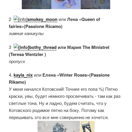
2.
smokey_moon
или
Лена «Queen of
fairies»(Passione Ricamo)
зимние каникулы
3.
bothy_thread
или Мария The Ministrel
(Teresa Wentzler )
пропуск
4.
kayla_nix
или
Елена «Winter Roses»(Passione
Rikamo)
У меня начался Котовский! Точнее его попа %) Пятно
краски, увы, будет немного просвечивать - там как раз
светлые тона. Ну и ладно, будем считать, что у
Котовского родимое пятно на боку. Потому как
перешивать это все мне совершенно не хочется.