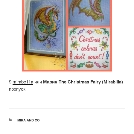
9.
mirabe11a
или
Мария The Christmas Fairy (Mirabilia)
пропуск
РУБРИКИ
MIRA AND CO