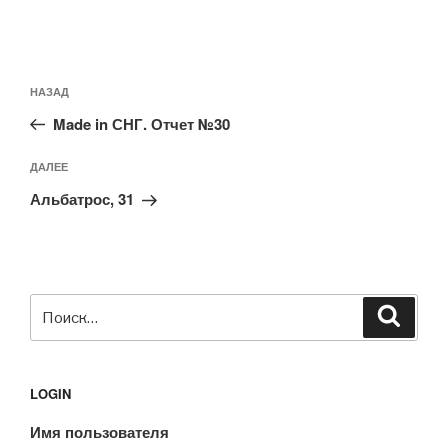
Навигация
Предыдущая
НАЗАД
по
запись:
записям
Made in СНГ. Отчет №30
Следующая
ДАЛЕЕ
запись
Альбатрос, 31
Искать:
Поиск
LOGIN
Имя пользователя