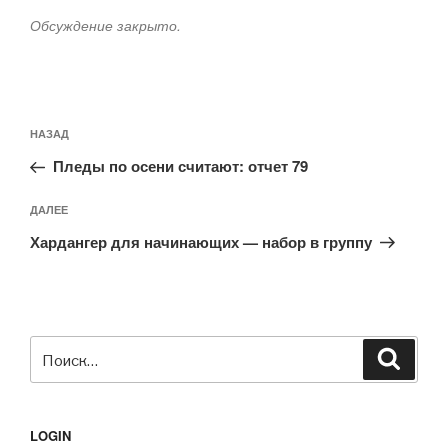
Обсуждение закрыто.
Навигация
Предыдущая
НАЗАД
по
запись:
записям
Пледы по осени считают: отчет 79
Следующая
ДАЛЕЕ
запись
Хардангер для начинающих — набор в группу
Искать:
Поиск
LOGIN