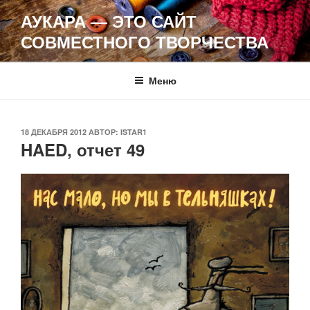
Перейти
АУКАРА — ЭТО САЙТ
к
СОВМЕСТНОГО ТВОРЧЕСТВА
содержимому
Меню
ОПУБЛИКОВАНО
18 ДЕКАБРЯ 2012
АВТОР:
ISTAR1
HAED, отчет 49