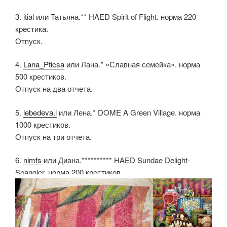
3. itial или Татьяна.** HAED Spirit of Flight. норма 220
крестика.
Отпуск.
4.
Lana_Pticsa
или Лана.* «Славная семейка». норма
500 крестиков.
Отпуск на два отчета.
5.
lebedeva.l
или Лена.* DOME A Green Village. норма
1000 крестиков.
Отпуск на три отчета.
6.
nimfs
или Диана.********** HAED Sundae Delight-
Spangler. норма 200 крестиков