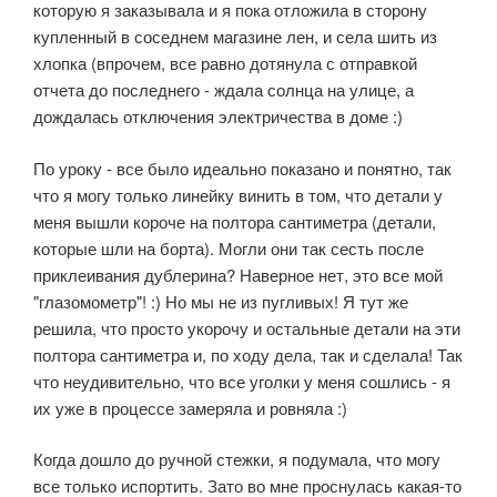
которую я заказывала и я пока отложила в сторону
купленный в соседнем магазине лен, и села шить из
хлопка (впрочем, все равно дотянула с отправкой
отчета до последнего - ждала солнца на улице, а
дождалась отключения электричества в доме :)
По уроку - все было идеально показано и понятно, так
что я могу только линейку винить в том, что детали у
меня вышли короче на полтора сантиметра (детали,
которые шли на борта). Могли они так сесть после
приклеивания дублерина? Наверное нет, это все мой
"глазомометр"! :) Но мы не из пугливых! Я тут же
решила, что просто укорочу и остальные детали на эти
полтора сантиметра и, по ходу дела, так и сделала! Так
что неудивительно, что все уголки у меня сошлись - я
их уже в процессе замеряла и ровняла :)
Когда дошло до ручной стежки, я подумала, что могу
все только испортить. Зато во мне проснулась какая-то