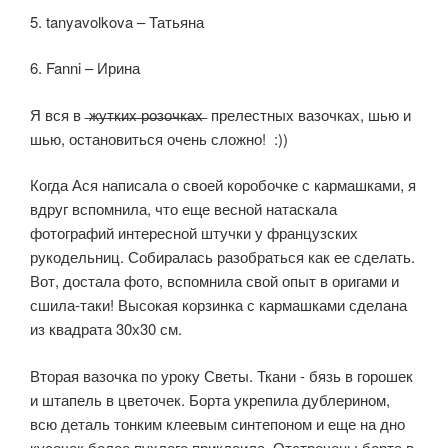
5. tanyavolkova – Татьяна
6. Fanni – Ирина
Я вся в ̶ж̶у̶т̶к̶и̶х̶ ̶р̶о̶з̶о̶ч̶к̶а̶х̶ прелестных вазочках, шью и
шью, остановиться очень сложно! :))
Когда Ася написала о своей коробочке с кармашками, я
вдруг вспомнила, что еще весной натаскала
фотографий интересной штучки у французских
рукодельниц. Собиралась разобраться как ее сделать.
Вот, достала фото, вспомнила свой опыт в оригами и
сшила-таки! Высокая корзинка с кармашками сделана
из квадрата 30х30 см.
Вторая вазочка по уроку Светы. Ткани - бязь в горошек
и штапель в цветочек. Борта укрепила дублерином,
всю деталь тонким клеевым синтепоном и еще на дно
кусочек более пухлого приклеила. Отстрочены борта в