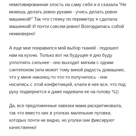
немотивированная злость на саму себя и я сказала "Не
можешь делать ровно руками - учись делать ровно
машинкой!" Так что стежку по периметру я сделала
машинкой! И почти совсем ровно! Возгордилась собой
неимоверно!
А еще мне понравился мой выбор тканей - подошел
нам на кухню. Только вот на будущее я дно буду
уплотнять сильнее - оно выходит мягким с одним
синтепоном (или может тому виной радость домашних,
что у меня наконец-то что-то получилось - они
носились с этой конфетницей, клали в нее все, что под
руку подвернется и даже надевали ее на голову %))
Да, все предложенные завязки мама раскритиковала,
так что вместо них в уголках маленькие пуговки,
которых почти не видно, но уголки они фиксируют
качественно!