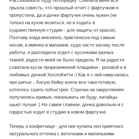
грызла совесть, что прошлый отчет с фартучком я
пропустила, да и дочке фартучек очень нужен (не
только на кухне возиться, но и ходить в
художественную студию - для защиты от красок).
Поэтому когда внезапно, практически под самым
носом, а именно в магазине, куда часто захожу после
работы, я разглядела отдел с кусочками разных
тканей, радости моей не было предела. Я на радости
схватила кусок прорезиненной плащевки - розовой и в
любимых дочкой ХеллоКитти :) Как я с ней намучалась
при шитье... Косую бейку взяла все-таки готовую,
хотелось сшить побыстрее. Строчки на закруглениях
получились кривые, показывать не буду, китайцы
шьют лучше :) Но самое главное, дочка довольна и с
гордостью ходит в студию в новом фартучке.
Теперь о конфетнице - для нее купила лен приятного
натурального оттенка с веточками и маленькими