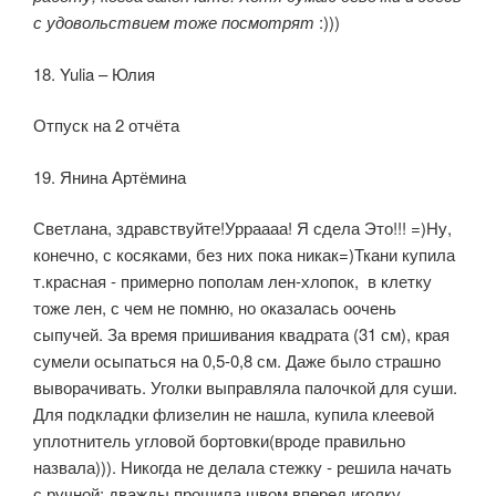
с удовольствием тоже посмотрят
:)))
18. Yulia – Юлия
Отпуск на 2 отчёта
19. Янина Артёмина
Светлана, здравствуйте!Урраааа! Я сдела Это!!! =)Ну,
конечно, с косяками, без них пока никак=)Ткани купила
т.красная - примерно пополам лен-хлопок, в клетку
тоже лен, с чем не помню, но оказалась оочень
сыпучей. За время пришивания квадрата (31 см), края
сумели осыпаться на 0,5-0,8 см. Даже было страшно
выворачивать. Уголки выправляла палочкой для суши.
Для подкладки флизелин не нашла, купила клеевой
уплотнитель угловой бортовки(вроде правильно
назвала))). Никогда не делала стежку - решила начать
с ручной: дважды прошила швом вперед иголку