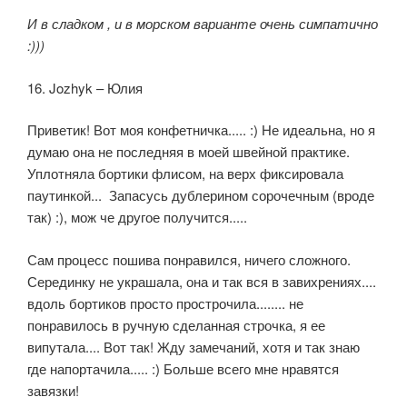
И в сладком , и в морском варианте очень симпатично
:)))
16. Jozhyk – Юлия
Приветик! Вот моя конфетничка..... :) Не идеальна, но я
думаю она не последняя в моей швейной практике.
Уплотняла бортики флисом, на верх фиксировала
паутинкой... Запасусь дублерином сорочечным (вроде
так) :), мож че другое получится.....
Сам процесс пошива понравился, ничего сложного.
Серединку не украшала, она и так вся в завихрениях....
вдоль бортиков просто прострочила........ не
понравилось в ручную сделанная строчка, я ее
випутала.... Вот так! Жду замечаний, хотя и так знаю
где напортачила..... :) Больше всего мне нравятся
завязки!