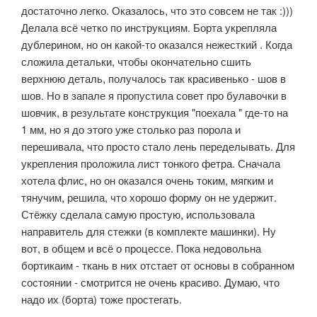
достаточно легко. Оказалось, что это совсем не так :)))
Делала всё четко по инструкциям. Борта укрепляла
дублерином, но он какой-то оказался нежесткий . Когда
сложила детальки, чтобы окончательно сшить
верхнюю деталь, получалось так красивенько - шов в
шов. Но в запале я пропустила совет про булавочки в
шовчик, в результате конструкция "поехала " где-то на
1 мм, но я до этого уже столько раз порола и
перешивала, что просто стало лень переделывать. Для
укрепления проложила лист тонкого фетра. Сначала
хотела флис, но он оказался очень токим, мягким и
тянучим, решила, что хорошо форму он не удержит.
Стёжку сделала самую простую, использовала
направитель для стежки (в комплекте машинки). Ну
вот, в общем и всё о процессе. Пока недовольна
бортикаим - ткань в них отстает от основы в собранном
состоянии - смотрится не очень красиво. Думаю, что
надо их (борта) тоже простегать.