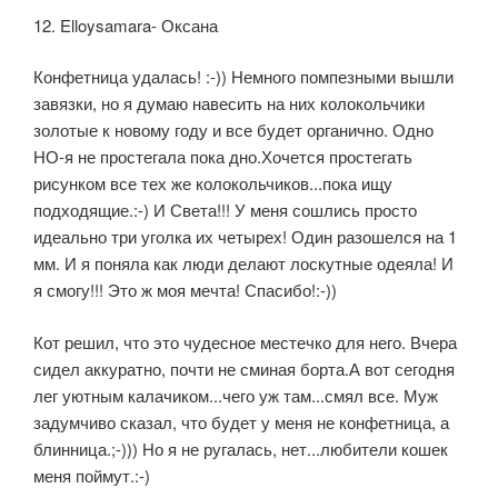
12. Elloysamara- Оксана
Конфетница удалась! :-)) Немного помпезными вышли
завязки, но я думаю навесить на них колокольчики
золотые к новому году и все будет органично. Одно
НО-я не простегала пока дно.Хочется простегать
рисунком все тех же колокольчиков...пока ищу
подходящие.:-) И Света!!! У меня сошлись просто
идеально три уголка их четырех! Один разошелся на 1
мм. И я поняла как люди делают лоскутные одеяла! И
я смогу!!! Это ж моя мечта! Спасибо!:-))
Кот решил, что это чудесное местечко для него. Вчера
сидел аккуратно, почти не сминая борта.А вот сегодня
лег уютным калачиком...чего уж там...смял все. Муж
задумчиво сказал, что будет у меня не конфетница, а
блинница.;-))) Но я не ругалась, нет...любители кошек
меня поймут.:-)