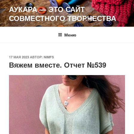
Перейти
АУКАРА — ЭТО САЙТ
к
СОВМЕСТНОГО ТВОРЧЕСТВА
содержимому
Меню
ОПУБЛИКОВАНО
17 МАЯ 2023
АВТОР:
NIMFS
Вяжем вместе. Отчет №539