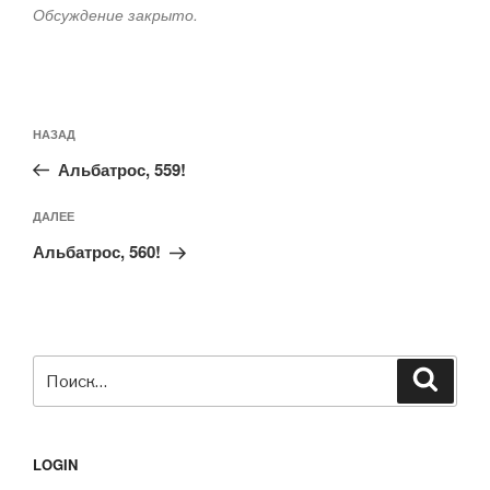
Обсуждение закрыто.
Навигация
Предыдущая
НАЗАД
по
запись:
записям
Альбатрос, 559!
Следующая
ДАЛЕЕ
запись
Альбатрос, 560!
Искать:
Поиск
LOGIN