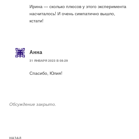
Ирина — сколько плюсов у этого эксперимента
насчиталось! И очень симпатично вышло,
кстати!
Анна
31 ЯНВАРЯ 2023 В 08:29
Спасибо, Юлия!
Обсуждение закрыто.
Навигация
Предыдущая
НАЗАД