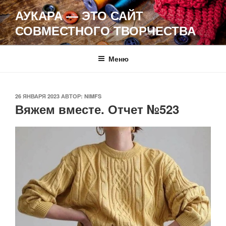
Перейти
АУКАРА — ЭТО САЙТ
к
СОВМЕСТНОГО ТВОРЧЕСТВА
содержимому
Меню
ОПУБЛИКОВАНО
26 ЯНВАРЯ 2023
АВТОР:
NIMFS
Вяжем вместе. Отчет №523