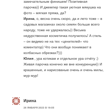
замечательным финишем! Позитивная
парочка)) И джемпер такая уютная мякушка на
фото – мягкая пряжа, да?
Ирина
, о, весна очень скоро, да и лето тоже – в
садовых магазинах около семян больше всего
народу, тоже не удержалась)) Весьма
недурственная косметичка получилось! А стиль
– он видимо не на тех «ценителей» что
коментатор) Что они вообще понимают в
колбасных обрезках?)))
Юлия
, ура котикам и отдельное ура отчёту ;)
Живая парочка конечно же вне конкуренции)) И
крашенные, и нарисованые очень и очень милы,
мур-мур!
Ирина
26 ЯНВАРЯ 2023 В 19:55