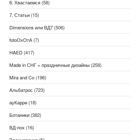
6. Хвастаемся
(58)
7. Статьи
(15)
Dimensions или ВД7
(506)
fotoОхОтА
(7)
HAED
(417)
Made in СНГ + праздничные дизайны
(258)
Mira and Co
(196)
Альбатрос
(723)
ауКарри
(18)
Ботаники
(382)
ВД-пох
(16)
Вдохновение
(5)