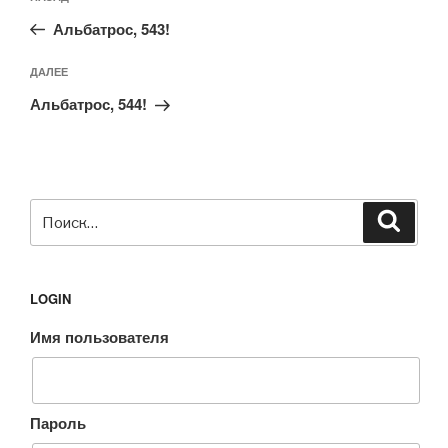
по
запись:
записям
Альбатрос, 543!
Следующая
ДАЛЕЕ
запись
Альбатрос, 544!
Искать:
Поиск
LOGIN
Имя пользователя
Пароль