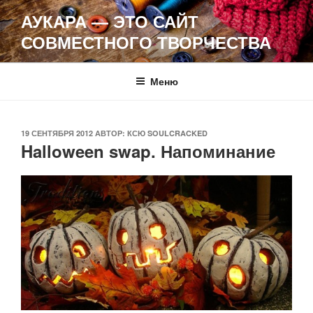
Перейти
АУКАРА — ЭТО САЙТ
к
СОВМЕСТНОГО ТВОРЧЕСТВА
содержимому
Меню
ОПУБЛИКОВАНО
19 СЕНТЯБРЯ 2012
АВТОР:
КСЮ SOULCRACKED
Halloween swap. Напоминание