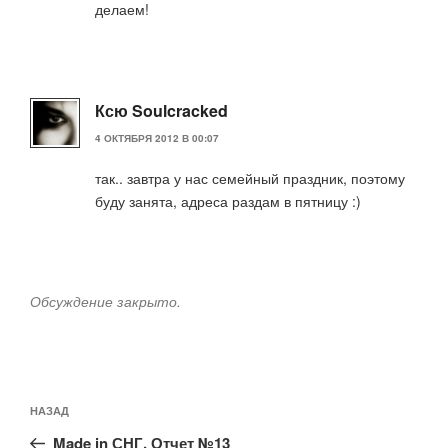
делаем!
Ксю Soulcracked
4 ОКТЯБРЯ 2012 В 00:07
так.. завтра у нас семейный праздник, поэтому
буду занята, адреса раздам в пятницу :)
Обсуждение закрыто.
Навигация
Предыдущая
НАЗАД
по
запись:
записям
Made in СНГ. Отчет №13