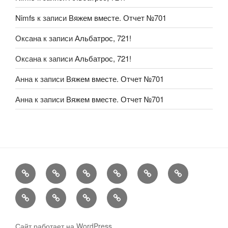
Nimfs
к записи
Вяжем вместе. Отчет №701
Оксана
к записи
Альбатрос, 721!
Оксана
к записи
Альбатрос, 721!
Анна
к записи
Вяжем вместе. Отчет №701
Анна
к записи
Вяжем вместе. Отчет №701
FAQ
Рукоделие
А
Мы
Конкурсы
Обменник
еще
Хвастаемся
Статьи
Aukara
User
Shop
Profile
Сайт работает на WordPress