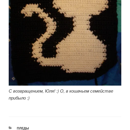
С возвращением, Юля! :) О, в кошачьем семействе
прибыло :)
РУБРИКИ
ПЛЕДЫ