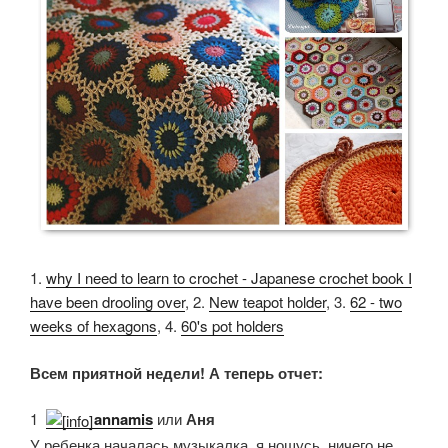
1.
why I need to learn to crochet - Japanese crochet book I
have been drooling over
, 2.
New teapot holder
, 3.
62 - two
weeks of hexagons
, 4.
60's pot holders
Всем приятной недели! А теперь отчет:
1.
annamis
или
Аня
У ребенка началась музыкалка, я ношусь, ничего не