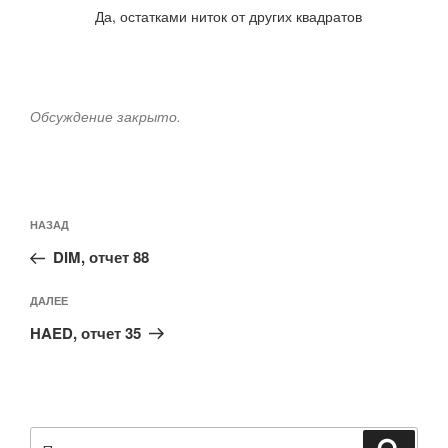
Да, остатками ниток от других квадратов
Обсуждение закрыто.
Навигация
Предыдущая
НАЗАД
по
запись:
записям
DIM, отчет 88
Следующая
ДАЛЕЕ
запись
HAED, отчет 35
Искать:
Поиск