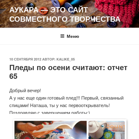
Перейти
АУКАРА — ЭТО САЙТ
к
СОВМЕСТНОГО ТВОРЧЕСТВА
содержимому
Меню
ОПУБЛИКОВАНО
10 СЕНТЯБРЯ 2012
АВТОР:
KALIKE_05
Пледы по осени считают: отчет
65
Добрый вечер!
А у нас еще один готовый плед!!! Первый, связанный
спицами! Наташа, ты у нас первооткрыватель!
Поздравляю с завершением работы:)