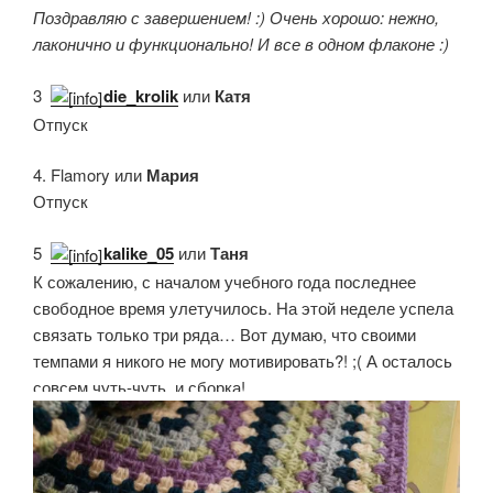
Поздравляю с завершением! :) Очень хорошо: нежно,
лаконично и функционально! И все в одном флаконе :)
3.
die_krolik
или
Катя
Отпуск
4. Flamory или
Мария
Отпуск
5.
kalike_05
или
Таня
К сожалению, с началом учебного года последнее
свободное время улетучилось. На этой неделе успела
связать только три ряда… Вот думаю, что своими
темпами я никого не могу мотивировать?! ;( А осталось
совсем чуть-чуть, и сборка!