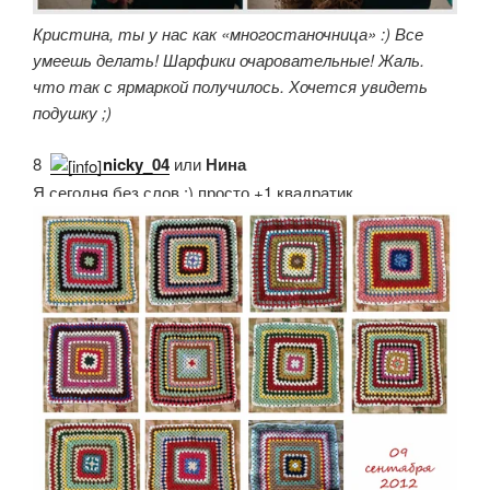
Кристина, ты у нас как «многостаночница» :) Все
умеешь делать! Шарфики очаровательные! Жаль.
что так с ярмаркой получилось. Хочется увидеть
подушку ;)
8.
nicky_04
или
Нина
Я сегодня без слов :) просто +1 квадратик.