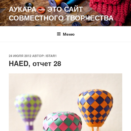
Перейти
АУКАРА — ЭТО САЙТ
к
СОВМЕСТНОГО ТВОРЧЕСТВА
содержимому
Меню
ОПУБЛИКОВАНО
24 ИЮЛЯ 2012
АВТОР:
ISTAR1
HAED, отчет 28