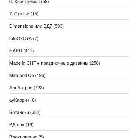
6. Хвастаемся
(58)
7. Статьи
(15)
Dimensions или ВД7
(506)
fotoОхОтА
(7)
HAED
(417)
Made in СНГ + праздничные дизайны
(258)
Mira and Co
(196)
Альбатрос
(723)
ауКарри
(18)
Ботаники
(382)
ВД-пох
(16)
Вдохновение
(5)