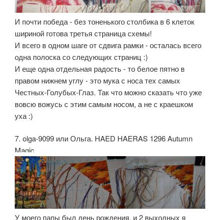
И почти победа - без тоненького столбика в 6 клеток
шириной готова третья страница схемы!
И всего в одном шаге от сдвига рамки - осталась всего
одна полоска со следующих страниц :)
И еще одна отдельная радость - то белое пятно в
правом нижнем углу - это мука с носа тех самых
Честных-Голубых-Глаз. Так что можно сказать что уже
вовсю вожусь с этим самым носом, а не с краешком
уха :)
7. olga-9099 или Ольга. HAED HAERAS 1296 Autumn
Magic
У моего папы был день рождения, и 2 выходных я