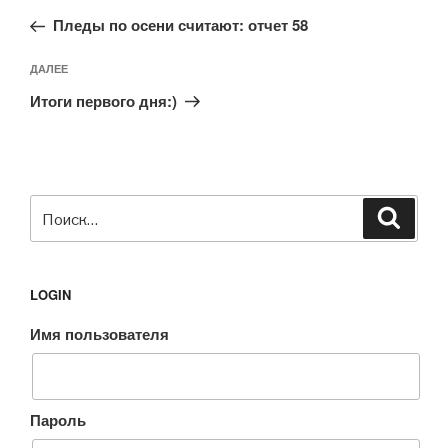
по
запись:
записям
Пледы по осени считают: отчет 58
Следующая
ДАЛЕЕ
запись
Итоги первого дня:)
Искать:
Поиск
LOGIN
Имя пользователя
Пароль