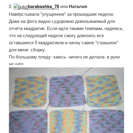
2.
barabashka_78
или
Наталия
Навёрстывала "упущенное" за прошедшие недели.
Даже на фото видно судорожно довязываемый для
отчёта квадратик. Если идти такими темпами, надеюсь,
что на следующей неделе смогу довязать все
оставшиеся 5 квадратиков и начну самое "страшное"
для меня- сборку.
По большому пледу- каюсь- ничего не делала- в руки
не шёл.