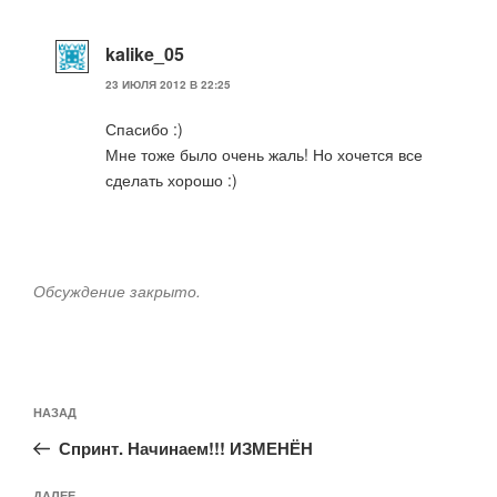
kalike_05
23 ИЮЛЯ 2012 В 22:25
Спасибо :)
Мне тоже было очень жаль! Но хочется все
сделать хорошо :)
Обсуждение закрыто.
Навигация
Предыдущая
НАЗАД
по
запись:
записям
Спринт. Начинаем!!! ИЗМЕНЁН
ДАЛЕЕ