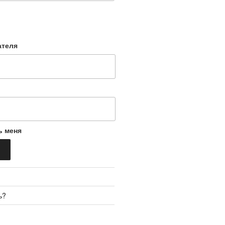
ателя
ь меня
ь?