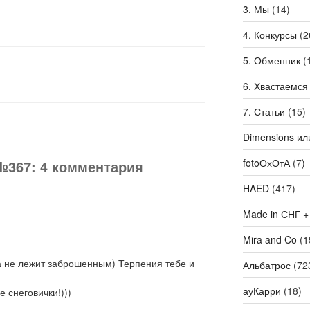
3. Мы
(14)
4. Конкурсы
(2
5. Обменник
(
6. Хвастаемся
7. Статьи
(15)
Dimensions ил
fotoОхОтА
(7)
№367: 4 комментария
HAED
(417)
Made in СНГ +
Mira and Co
(1
, а не лежит заброшенным) Терпения тебе и
Альбатрос
(72
ауКарри
(18)
е снеговички!)))