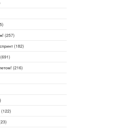
)
5)
ж!
(257)
спринт
(182)
(691)
летом!
(216)
)
(122)
(23)