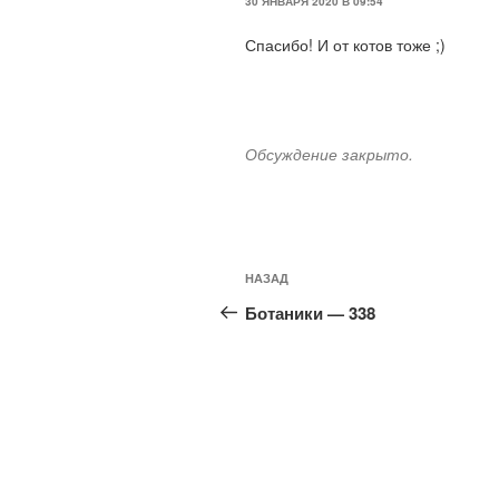
30 ЯНВАРЯ 2020 В 09:54
Спасибо! И от котов тоже ;)
Обсуждение закрыто.
Навигация
Предыдущая
НАЗАД
по
запись:
Ботаники — 338
записям