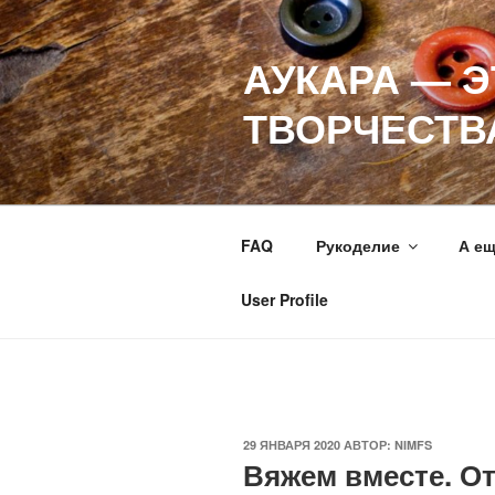
Перейти
к
АУКАРА — 
содержимому
ТВОРЧЕСТВ
FAQ
Рукоделие
А е
User Profile
ОПУБЛИКОВАНО
29 ЯНВАРЯ 2020
АВТОР:
NIMFS
Вяжем вместе. О