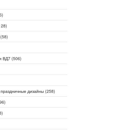
6)
128)
(58)
и ВД7
(506)
 праздничные дизайны
(258)
96)
3)