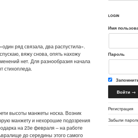
LOGIN
Имя пользов
«один ряд связала, два распустила».
спускаю, вяжу снова, опять нахожу
Пароль
менений нет. Для разнообразия начала
т стихопледа.
Запомнит
Регистрация
рети высоты манжеты носка. Возник
Забыли парол
торую манжету и нехорошие подозрения
подарка на 23е февраля – на работе
Авралище до середины этого самого