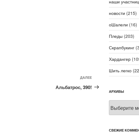
наши участни
новости
(215)
оШалели
(16)
Пледы
(203)
Скрапбукинг
(3
Хардангер
(10
Шить легко
(22
ДАЛЕЕ
Следующая
запись
Альбатрос, 390!
АРХИВЫ
Архивы
СВЕЖИЕ КОММЕ