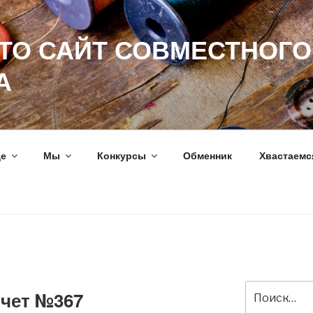
ЭТО САЙТ СОВМЕСТНОГО
А
ще
Мы
Конкурсы
Обменник
Хвастаемс
Искать:
тчет №367