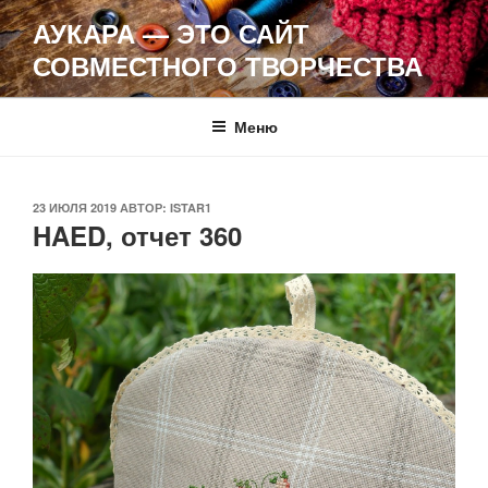
Перейти
АУКАРА — ЭТО САЙТ
к
СОВМЕСТНОГО ТВОРЧЕСТВА
содержимому
Меню
ОПУБЛИКОВАНО
23 ИЮЛЯ 2019
АВТОР:
ISTAR1
HAED, отчет 360