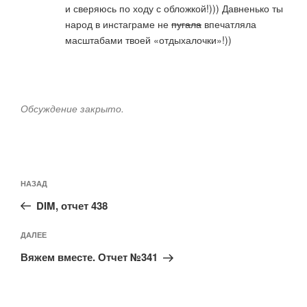
и сверяюсь по ходу с обложкой!))) Давненько ты
народ в инстаграме не
пугала
впечатляла
масштабами твоей «отдыхалочки»!))
Обсуждение закрыто.
Навигация
Предыдущая
НАЗАД
по
запись:
записям
DIM, отчет 438
Следующая
ДАЛЕЕ
запись
Вяжем вместе. Отчет №341