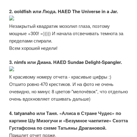
2. goldfish или Люда. HAED The Universe in a Jar.
Незакрытый квадратик мозолил глаза, поэтому
мощные +300! =))))) И начала отсвечивать темнота за
пределами спирали.
Всем хорошей недели!
3. nimfs или Диана. HAED Sundae Delight-Spangler.
К красивому номеру отчета - красивые цифры :)
Отшито ровно 470 крестиков. И на фото не очень
очевидно, но минус 8 цветов-"мелочёвок", что отдельно
очень вдохновляет отшивать дальше)
4. tatyanaho или Таня. «Алиса в Стране Чудес» по
картине Шу Мизогучи и «Безумное чаепитие» Скотта
Густафсона по схеме Татьяны Драгановой.
Пришлет отчет позже.