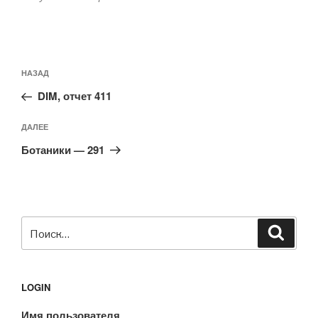
Навигация
Предыдущая
НАЗАД
по
запись:
записям
DIM, отчет 411
Следующая
ДАЛЕЕ
запись
Ботаники — 291
Искать:
Поиск
LOGIN
Имя пользователя