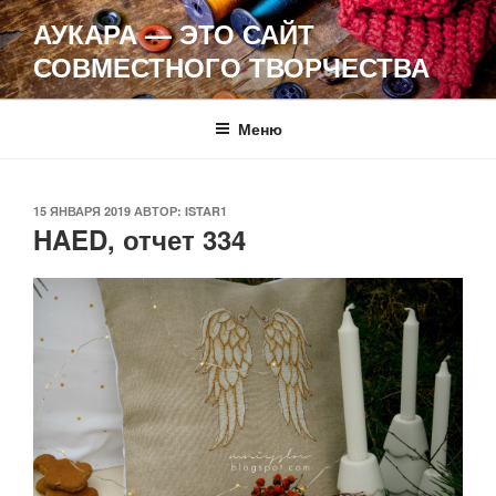
Перейти
АУКАРА — ЭТО САЙТ
к
СОВМЕСТНОГО ТВОРЧЕСТВА
содержимому
Меню
ОПУБЛИКОВАНО
15 ЯНВАРЯ 2019
АВТОР:
ISTAR1
HAED, отчет 334