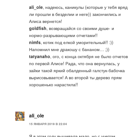
ali_ole
, надеюсь, каникулы (которые у тебя вряд
ли прошли в безделии и неге)) закончились и
Алиса вернется!
goldfish
, возвращайся со своими душе- и
нормо-разрывающими отчетами!!
nimfs
, котик под елкой уморительный!! :))
Напомнил мне дракошу с бананом… ;))
tatyanaho
, ого, с конца октября не было отчетов
по первой Алисе! Рада, что она вернулась, у
зайки такой яркий обалденный галстук-бабочка
вырисовывается! А во второй ты дерево прям
хорошенько нарастила!!
ali_ole
15 ЯНВАРЯ 2019 В 22:04
Я в этом году вышивала мало, но с учетом