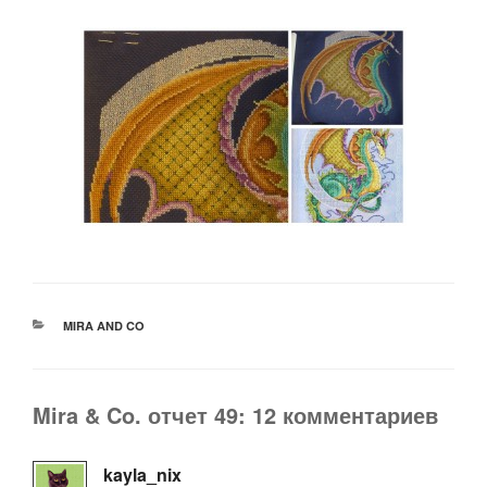
РУБРИКИ
MIRA AND CO
Mira & Co. отчет 49: 12 комментариев
kayla_nix