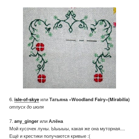
6.
isle-of-skye
или
Татьяна «Woodland Fairy»(Mirabilia)
отпуск до июля
7.
any_ginger
или
Алёна
Мой кусочек луны. Ыыыыы, какая же она муторная....
Ещё и крестики получаются кривые :(