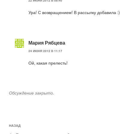
22 ИЮНЯ 2012 В 08:40
Ура! С возвращением! В рассылку добавила :)
Мария Рябцева
24 ИЮНЯ 2012 В 11:17
Ой, какая прелесть!
Обсуждение закрыто.
Навигация
Предыдущая
НАЗАД
по
запись: