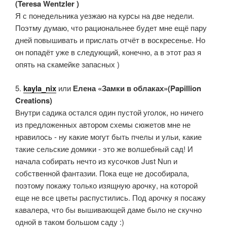
(Teresa Wentzler )
Я с понедельника уезжаю на курсы на две недели.
Поэтму думаю, что рациональнее будет мне ещё пару
дней повышивать и прислать отчёт в воскресенье. Но
он попадёт уже в следующий, конечно, а в этот раз я
опять на скамейке запасных )
5.
kayla_nix
или
Елена «Замки в облаках»(Papillion
Creations)
Внутри садика остался один пустой уголок, но ничего
из предложенных автором схемы сюжетов мне не
нравилось - ну какие могут быть пчелы и ульи, какие
такие сельские домики - это же волшебный сад! И
начала собирать нечто из кусочков Just Nun и
собственной фантазии. Пока еще не дособирала,
поэтому покажу только изящную арочку, на которой
еще не все цветы распустились. Под арочку я посажу
кавалера, что бы вышивающей даме было не скучно
одной в таком большом саду :)