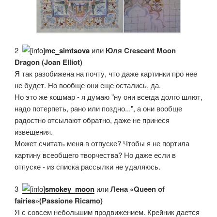
2.
mc_simtsova
или
Юля Crescent Moon
Dragon (Joan Elliot)
Я так разобижена на почту, что даже картинки про нее
не будет. Но вообще они еще остались, да.
Но это же кошмар - я думаю "ну они всегда долго шлют,
надо потерпеть, рано или поздно...", а они вообще
радостно отсылают обратно, даже не принеся
извещения.
Может считать меня в отпуске? Чтобы я не портила
картину всеобщего творчества? Но даже если в
отпуске - из списка рассылки не удаляюсь.
3.
smokey_moon
или
Лена «Queen of
fairies»(Passione Ricamo)
Я с совсем небольшим продвижением. Крейник дается