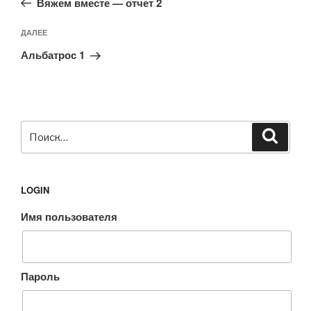
записям
Вяжем вместе — отчет 2
Следующая
ДАЛЕЕ
запись
Альбатрос 1
Искать:
Поиск
LOGIN
Имя пользователя
Пароль