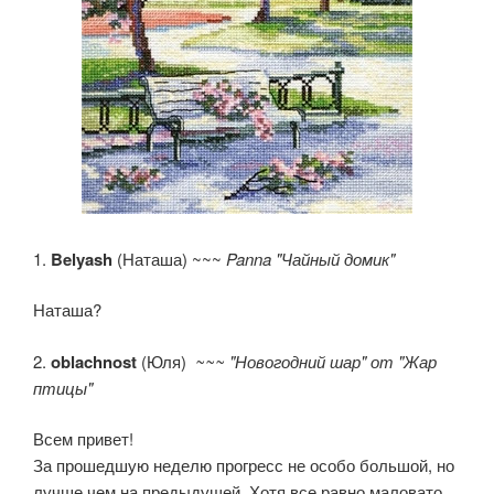
1.
Belyash
(Наташа) ~~~
Panna "Чайный домик"
Наташа?
2.
oblachnost
(Юля)
~~~ "Новогодний шар" от "Жар
птицы"
Всем привет!
За прошедшую неделю прогресс не особо большой, но
лучше чем на предыдущей. Хотя все равно маловато