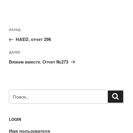
Навигация
Предыдущая
НАЗАД
по
запись:
записям
HAED, отчет 296
Следующая
ДАЛЕЕ
запись
Вяжем вместе. Отчет №273
Искать:
Поиск
LOGIN
Имя пользователя