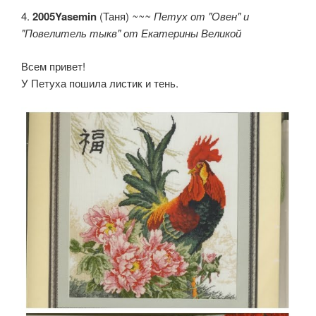
4.
2005Yasemin
(Таня)
~~~ Петух от "Овен" и
"Повелитель тыкв" от Екатерины Великой
Всем привет!
У Петуха пошила листик и тень.