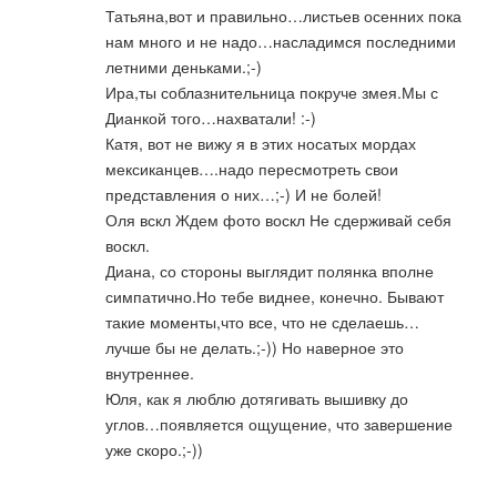
Татьяна,вот и правильно…листьев осенних пока
нам много и не надо…насладимся последними
летними деньками.;-)
Ира,ты соблазнительница покруче змея.Мы с
Дианкой того…нахватали! :-)
Катя, вот не вижу я в этих носатых мордах
мексиканцев….надо пересмотреть свои
представления о них…;-) И не болей!
Оля вскл Ждем фото воскл Не сдерживай себя
воскл.
Диана, со стороны выглядит полянка вполне
симпатично.Но тебе виднее, конечно. Бывают
такие моменты,что все, что не сделаешь…
лучше бы не делать.;-)) Но наверное это
внутреннее.
Юля, как я люблю дотягивать вышивку до
углов…появляется ощущение, что завершение
уже скоро.;-))