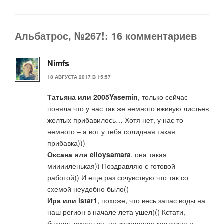
Альбатрос, №267!: 16 комментариев
Nimfs
18 АВГУСТА 2017 В 15:57
Татьяна или 2005Yasemin
, только сейчас
поняла что у нас так же немного вживую листьев
желтых прибавилось… Хотя нет, у нас то
немного – а вот у тебя солидная такая
прибавка)))
Оксана или elloysamara
, она такая
мииииленькая)) Поздравляю с готовой
работой)) И еще раз сочувствую что так со
схемой неудобно было((
Ира или istar1
, похоже, что весь запас воды на
наш регион в начале лета ушел((( Кстати,
будешь смеяться, но извещение магазина о