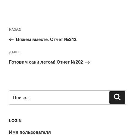
Навигация
Предыдущая
НАЗАД
по
запись:
записям
Вяжем вместе. Отчет №242.
Следующая
ДАЛЕЕ
запись
Готовим сани летом! Отчет №202
Искать:
Поиск
LOGIN
Имя пользователя