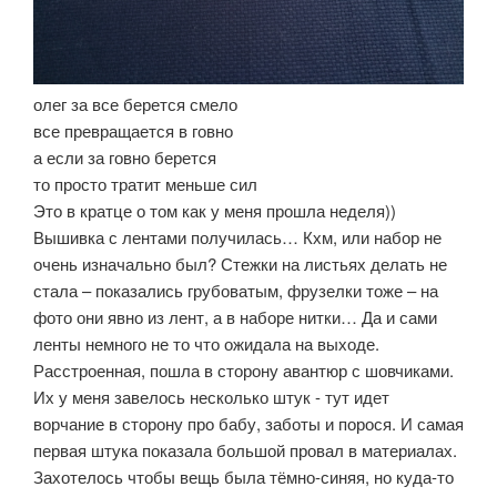
олег за все берется смело
все превращается в говно
а если за говно берется
то просто тратит меньше сил
Это в кратце о том как у меня прошла неделя))
Вышивка с лентами получилась… Кхм, или набор не
очень изначально был? Стежки на листьях делать не
стала – показались грубоватым, фрузелки тоже – на
фото они явно из лент, а в наборе нитки… Да и сами
ленты немного не то что ожидала на выходе.
Расстроенная, пошла в сторону авантюр с шовчиками.
Их у меня завелось несколько штук - тут идет
ворчание в сторону про бабу, заботы и порося. И самая
первая штука показала большой провал в материалах.
Захотелось чтобы вещь была тёмно-синяя, но куда-то