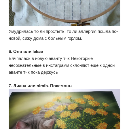
Умудрилась то ли простыть, то ли аллергия пошла по-
новой, сижу дома с больным горлом.
6. Оля или lekae
Влчпалась в новую аванту тчк Некоторые
несознательные в инстаграмм склоняют ещё к одной
аванте тчк пока держусь
7. Диана или nimfs, Покемоны