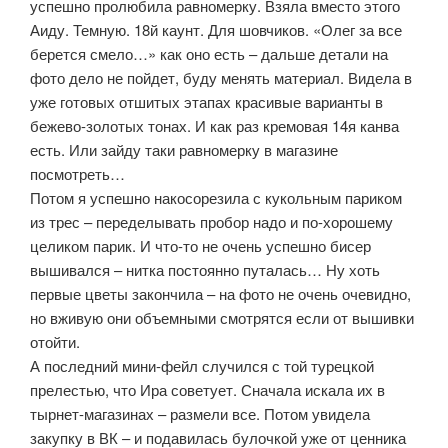
успешно пролюбила равномерку. Взяла вместо этого
Аиду. Темную. 18й каунт. Для шовчиков. «Олег за все
берется смело…» как оно есть – дальше детали на
фото дело не пойдет, буду менять материал. Видела в
уже готовых отшитых этапах красивые варианты в
бежево-золотых тонах. И как раз кремовая 14я канва
есть. Или зайду таки равномерку в магазине
посмотреть…
Потом я успешно накосорезила с кукольным париком
из трес – переделывать пробор надо и по-хорошему
целиком парик. И что-то не очень успешно бисер
вышивался – нитка постоянно путалась… Ну хоть
первые цветы закончила – на фото не очень очевидно,
но вживую они объемными смотрятся если от вышивки
отойти.
А последний мини-фейл случился с той турецкой
прелестью, что Ира советует. Сначала искала их в
тырнет-магазинах – размели все. Потом увидела
закупку в ВК – и подавилась булочкой уже от ценника