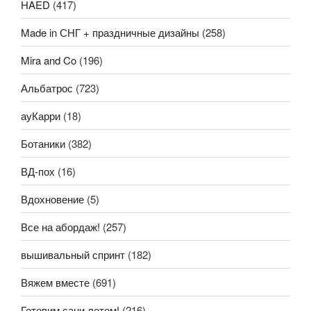
HAED
(417)
Made in СНГ + праздничные дизайны
(258)
Mira and Co
(196)
Альбатрос
(723)
ауКарри
(18)
Ботаники
(382)
ВД-пох
(16)
Вдохновение
(5)
Все на абордаж!
(257)
вышивальный спринт
(182)
Вяжем вместе
(691)
Готовим сани летом!
(216)