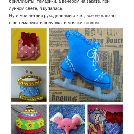
бриллианты, темарики, а вечером на закате, при
лунном свете, я купалась.
Ну и мой летний рукодельный отчет, все не влезло,
еще темарики, и подушка, и маячки хардом.