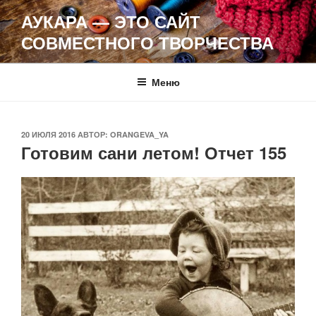
Перейти
АУКАРА — ЭТО САЙТ
к
СОВМЕСТНОГО ТВОРЧЕСТВА
содержимому
Меню
ОПУБЛИКОВАНО
20 ИЮЛЯ 2016
АВТОР:
ORANGEVA_YA
Готовим сани летом! Отчет 155