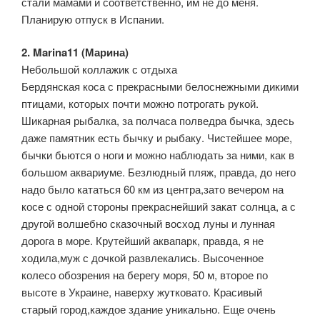
стали мамами и соответственно, им не до меня.
Планирую отпуск в Испании.
2. Marina11 (Марина)
Небольшой коллажик с отдыха
Бердянская коса с прекрасными белоснежными дикими
птицами, которых почти можно потрогать рукой.
Шикарная рыбалка, за полчаса полведра бычка, здесь
даже памятник есть бычку и рыбаку. Чистейшее море,
бычки бьются о ноги и можно наблюдать за ними, как в
большом аквариуме. Безлюдный пляж, правда, до него
надо было кататься 60 км из центра,зато вечером на
косе с одной стороны прекраснейший закат солнца, а с
другой волшебно сказочный восход луны и лунная
дорога в море. Крутейший аквапарк, правда, я не
ходила,муж с дочкой развлекались. Высоченное
колесо обозрения на берегу моря, 50 м, второе по
высоте в Украине, наверху жутковато. Красивый
старый город,каждое здание уникально. Еще очень