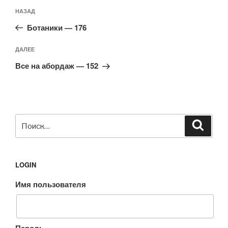
Навигация
Предыдущая
НАЗАД
по
запись:
записям
Ботаники — 176
Следующая
ДАЛЕЕ
запись
Все на абордаж — 152
Искать:
Поиск
LOGIN
Имя пользователя