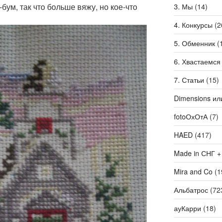
бум, так что больше вяжу, но кое-что
3. Мы
(14)
4. Конкурсы
(2
5. Обменник
(
6. Хвастаемся
7. Статьи
(15)
Dimensions ил
fotoОхОтА
(7)
HAED
(417)
Made in СНГ +
Mira and Co
(1
Альбатрос
(72
ауКарри
(18)