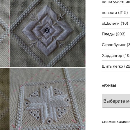
наши участни
новости
(215)
оШалели
(16)
Пледы
(203)
Скрапбукинг
(3
Хардангер
(10
Шить легко
(22
АРХИВЫ
Архивы
СВЕЖИЕ КОММЕ