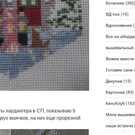
Ботаники
(382
ВД-пох
(16)
Вдохновение
(
Все на аборда
вышивальный 
Вяжем вместе
Готовим сани 
Декупаж
(15)
Картонаж
(83)
КиноКлуб
(163
ы хардангера в СП, показываю 5
Мини вышивка
двух маячков, на них еще прорезной
наши встречи