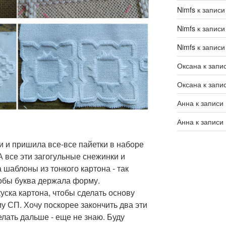
Nimfs
к запис
Nimfs
к запис
Nimfs
к запис
Оксана
к запи
Оксана
к запи
Анна
к записи
Анна
к записи
 и пришила все-все пайетки в наборе
 все эти загогульные снежинки и
 шаблоны из тонкого картона - так
тобы буква держала форму.
уска картона, чтобы сделать основу
му СП. Хочу поскорее закончить два эти
елать дальше - еще не знаю. Буду