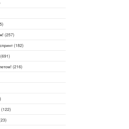
)
5)
ж!
(257)
спринт
(182)
(691)
летом!
(216)
)
(122)
(23)