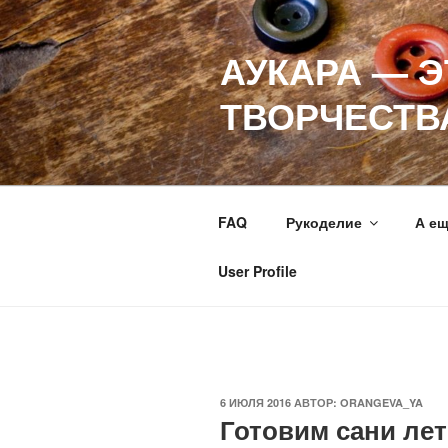
Перейти
к
АУКАРА — 
содержимому
ТВОРЧЕСТВ
FAQ
Рукоделие
А е
User Profile
ОПУБЛИКОВАНО
6 ИЮЛЯ 2016
АВТОР:
ORANGEVA_YA
Готовим сани ле