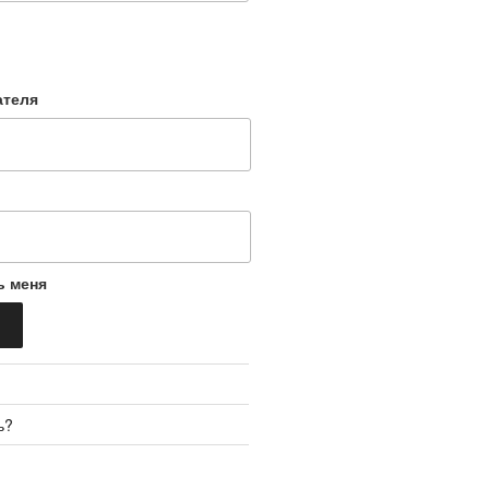
ателя
ь меня
ь?