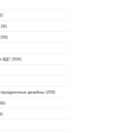
6)
128)
(58)
и ВД7
(506)
 праздничные дизайны
(258)
96)
3)