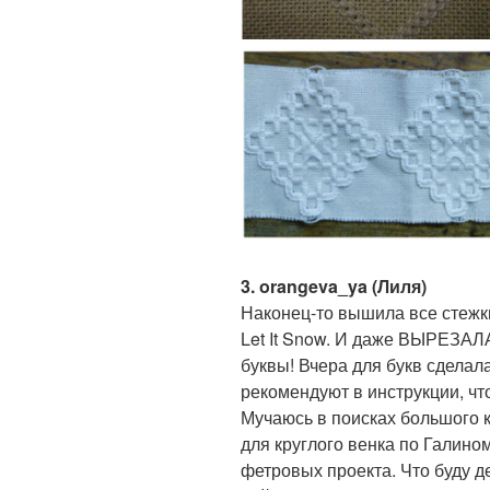
3. orangeva_ya (Лиля)
Наконец-то вышила все стежки
Let It Snow. И даже ВЫРЕЗАЛА
буквы! Вчера для букв сделала
рекомендуют в инструкции, ч
Мучаюсь в поисках большого к
для круглого венка по Галино
фетровых проекта. Что буду д