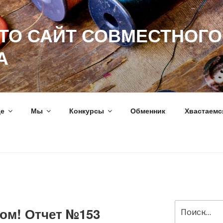
ЭТО САЙТ СОВМЕСТНОГО
А
ще
Мы
Конкурсы
Обменник
Хвастаемс
Искать:
том! Отчет №153