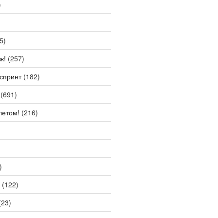
)
5)
ж!
(257)
спринт
(182)
(691)
летом!
(216)
)
(122)
(23)