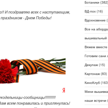
Ботаники
(382
ВД-пох
(16)
!! И поздравляю всех с наступающим,
 праздником - Днем Победы!
Вдохновение
(
Все на аборда
вышивальный 
Вяжем вместе
Готовим сани 
Декупаж
(15)
Картонаж
(83)
КиноКлуб
(163
Мини вышивка
одельницы-сообщницы!!!!!!!!!!!
наши встречи
Вам всем понравилась и приглянулась!