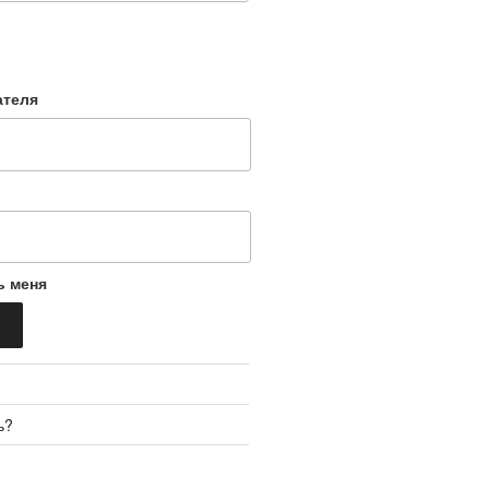
ателя
ь меня
ь?