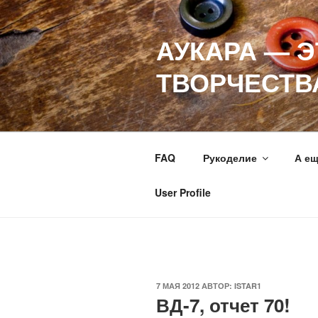
Перейти
к
АУКАРА — 
содержимому
ТВОРЧЕСТВ
FAQ
Рукоделие
А е
User Profile
ОПУБЛИКОВАНО
7 МАЯ 2012
АВТОР:
ISTAR1
ВД-7, отчет 70!