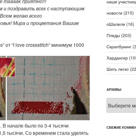
е таааак приятно!!!
наши участни
м и поздравить всех с наступающим
новости
(215)
 Всем желаю всего
ровья! Мира и процветания Вашим
оШалели
(16)
Пледы
(203)
” от “I love crossstitch” минимум 1000
Скрапбукинг
(3
Хардангер
(10
Шить легко
(22
АРХИВЫ
Архивы
. В начале было по 3-4 тысячи
СВЕЖИЕ КОММЕ
-1,5 тысячи. Со временем стала уделять