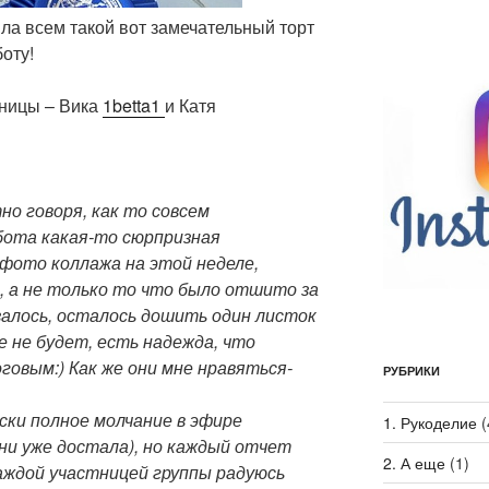
ла всем такой вот замечательный торт
боту!
ьницы – Вика
1betta1
и Катя
но говоря, как то совсем
бота какая-то сюрпризная
 фото коллажа на этой неделе,
, а не только то что было отшито за
казалось, осталось дошить один листок
те не будет, есть надежда, что
овым:) Как же они мне нравяться-
РУБРИКИ
ски полное молчание в эфире
1. Рукоделие
(
ни уже достала), но каждый отчет
2. А еще
(1)
аждой участницей группы радуюсь