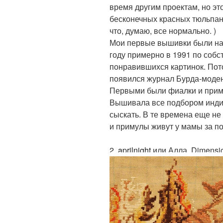
время другим проектам, но это
бесконечных красных тюльпана
что, думаю, все нормально. )
Мои первые вышивки были нав
году примерно в 1991 по соб
понравившихся картинок. Пот
появился журнал Бурда-моден,
Первыми были фиалки и приму
Вышивала все подбором инди
сыскать. В те времена еще не
и примулы живут у мамы за п
2.
aprilnight
или Алла. Dimensio