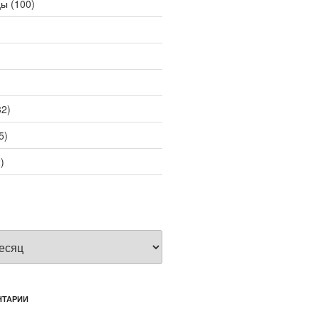
цы
(100)
2)
5)
)
НТАРИИ