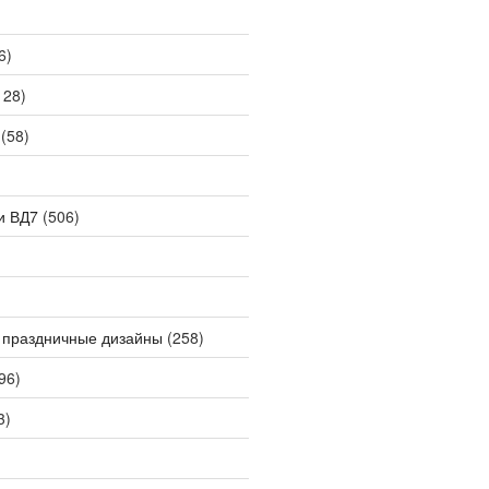
6)
128)
(58)
и ВД7
(506)
 праздничные дизайны
(258)
96)
3)