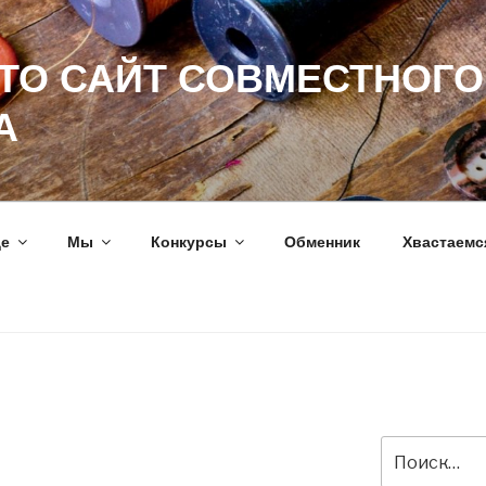
ЭТО САЙТ СОВМЕСТНОГО
А
ще
Мы
Конкурсы
Обменник
Хвастаемс
Искать: