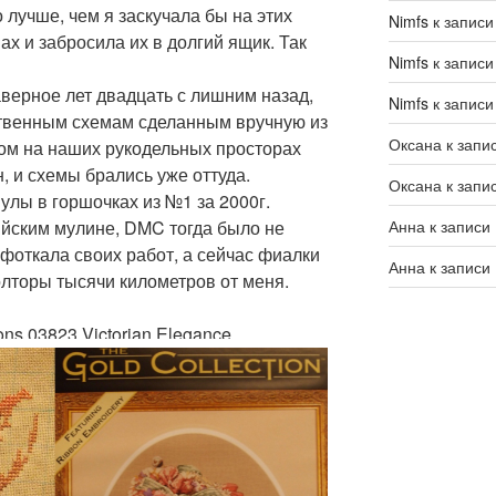
 лучше, чем я заскучала бы на этих
Nimfs
к запис
х и забросила их в долгий ящик. Так
Nimfs
к запис
ерное лет двадцать с лишним назад,
Nimfs
к запис
ственным схемам сделанным вручную из
Оксана
к запи
ом на наших рукодельных просторах
 и схемы брались уже оттуда.
Оксана
к запи
лы в горшочках из №1 за 2000г.
йским мулине, DMC тогда было не
Анна
к записи
 фоткала своих работ, а сейчас фиалки
Анна
к записи
олторы тысячи километров от меня.
ns 03823 Victorian Elegance.