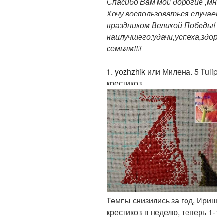
Спасибо Вам мои дорогие ,мн
Хочу воспользоваться случае
праздником Великой Победы!
наилучшего:удачи,успеха,здо
семьям!!!!
1.
yozhzhik
или Милена. 5 Tulips
крестиков.
Темпы снизились за год, Ириш
крестиков в неделю, теперь 1