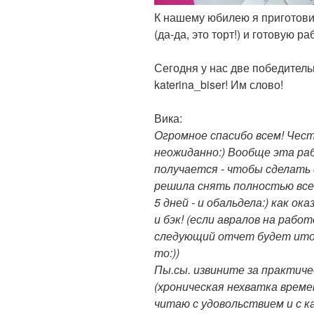
К нашему юбилею я приготови
(да-да, это торт!) и готовую ра
Сегодня у нас две победител
katerina_biser! Им слово!
Вика:
Огромное спасибо всем! Чест
неожиданно:) Вообще эта ра
получается - чтобы сделать
решила снять полностью все
5 дней - и обальдела:) как о
и бэк! (если авралов на рабо
следующий отчет будет итог
то:))
Пы.сы. извините за практиче
(хроническая нехватка време
читаю с удовольствием и с к