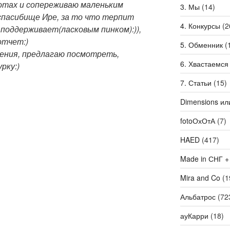
ботах и сопереживаю маленьким
3. Мы
(14)
спасибище Ире, за то что терпит
4. Конкурсы
(2
поддерживает(ласковым пинком):)),
отчет:)
5. Обменник
(
ения, предлагаю посмотреть,
6. Хвастаемся
рку:)
7. Статьи
(15)
Dimensions ил
fotoОхОтА
(7)
HAED
(417)
Made in СНГ +
Mira and Co
(1
Альбатрос
(72
ауКарри
(18)