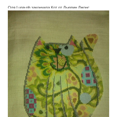
Оля
Luna-nh
закончила Кот от Дьюрин Джонс