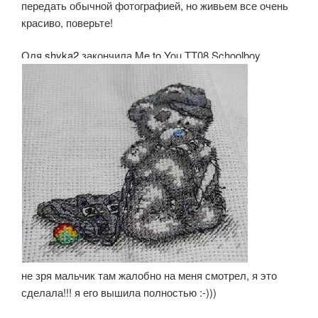
передать обычной фотографией, но живьем все очень
красиво, поверьте!
Оля
shyka2
закончила Me to You TT08 Schoolboy
не зря мальчик там жалобно на меня смотрел, я это
сделала!!! я его вышила полностью :-)))