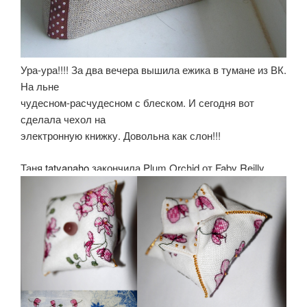
Ура-ура!!!! За два вечера вышила ежика в тумане из ВК.
На льне
чудесном-расчудесном с блеском. И сегодня вот
сделала чехол на
электронную книжку. Довольна как слон!!!
Таня
tatyanaho
закончила Plum Orchid от Faby Reilly