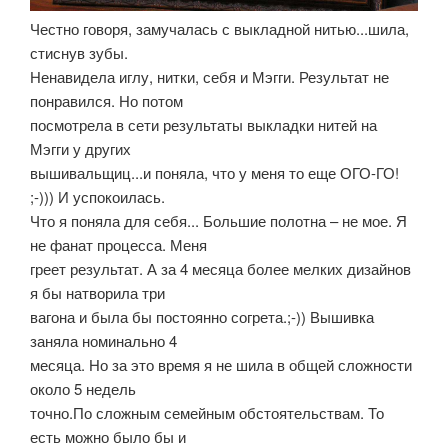
Честно говоря, замучалась с выкладной нитью...шила,
стиснув зубы.
Ненавидела иглу, нитки, себя и Мэгги. Результат не
понравился. Но потом
посмотрела в сети результаты выкладки нитей на
Мэгги у других
вышивальщиц...и поняла, что у меня то еще ОГО-ГО!
;-))) И успокоилась.
Что я поняла для себя... Большие полотна – не мое. Я
не фанат процесса. Меня
греет результат. А за 4 месяца более мелких дизайнов
я бы натворила три
вагона и была бы постоянно согрета.;-)) Вышивка
заняла номинально 4
месяца. Но за это время я не шила в общей сложности
около 5 недель
точно.По сложным семейным обстоятельствам. То
есть можно было бы и