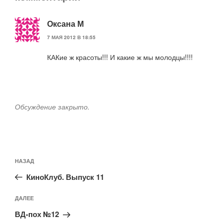
Оксана М
7 МАЯ 2012 В 18:55
КАКие ж красоты!!! И какие ж мы молодцы!!!!
Обсуждение закрыто.
Навигация
Предыдущая
НАЗАД
по
запись:
записям
КиноКлуб. Выпуск 11
Следующая
ДАЛЕЕ
запись
ВД-пох №12