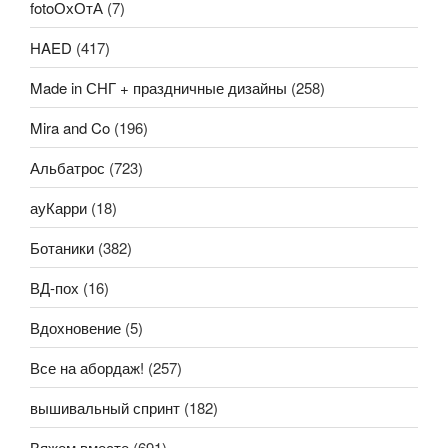
fotoОхОтА
(7)
HAED
(417)
Made in СНГ + праздничные дизайны
(258)
Mira and Co
(196)
Альбатрос
(723)
ауКарри
(18)
Ботаники
(382)
ВД-пох
(16)
Вдохновение
(5)
Все на абордаж!
(257)
вышивальный спринт
(182)
Вяжем вместе
(691)