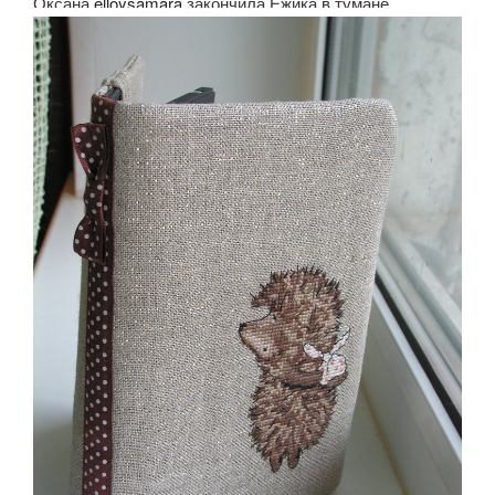
Оксана
elloysamara
закончила Ежика в тумане