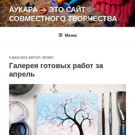
Перейти
АУКАРА — ЭТО САЙТ
к
СОВМЕСТНОГО ТВОРЧЕСТВА
содержимому
Меню
ОПУБЛИКОВАНО
6 МАЯ 2012
АВТОР:
ISTAR1
Галерея готовых работ за
апрель