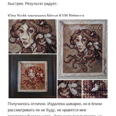
быстрее. Результат радует.
Юля
Yuufa
закончила Nimue K106 Rebecca
Получилось отлично. Издалека шикарно, но в близи
рассматривать ее не буду, не нравятся мне
петитовский глаза и рот.. Зато если висит просто, но