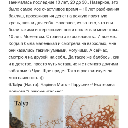
занималась последние 10 лет, 20 до 30.. Наверное, это
было самое мое счастливое время – 10 лет разбивания
баклуш, просаживания денег на всякую приятную
хрень, жизни для себя. Наверное, из-за того, что они
были такими интересными, они и пролетели моментом..
10 лет. Моментом. Странно это осознавать.. И все же..
Когда я была маленькая и смотрела на взрослых, мне
они казались такими умными, могучими. А сейчас,
смотрю я на друзей, на себя.. Да такие же балбесы, как
и в детстве, просто чуть уставшие и с немного другими
заботами :) Чую. Щас придет Тата и раскритикует за
мою наивность )))
6.
Talya
(Настя). Чарiвна Мить «Парусник»/ Екатерина
Волкова “Дракон-читальня”