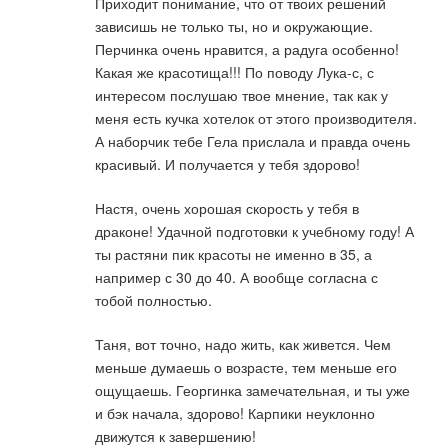
Приходит понимание, что от твоих решений
зависишь не только ты, но и окружающие.
Перчинка очень нравится, а радуга особенно!
Какая же красотища!!! По поводу Лука-с, с
интересом послушаю твое мнение, так как у
меня есть кучка хотелок от этого производителя.
А наборчик тебе Гела прислала и правда очень
красивый. И получается у тебя здорово!
Настя, очень хорошая скорость у тебя в
драконе! Удачной подготовки к учебному году! А
ты растяни пик красоты не именно в 35, а
например с 30 до 40. А вообще согласна с
тобой полностью.
Таня, вот точно, надо жить, как живется. Чем
меньше думаешь о возрасте, тем меньше его
ощущаешь. Георгинка замечательная, и ты уже
и бэк начала, здорово! Карпики неуклонно
движутся к завершению!