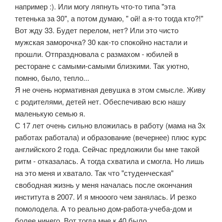
например :). Или могу ляпнуть что-то типа "эта
тетенька за 30", а потом думаю, " ой! а я-то тогда кто?!"
Вот жду 33. Будет перелом, нет? Или это чисто
мужская заморочка? 30 как-то спокойно настали и
прошли. Отпраздновала с размахом - юбилей в
ресторане с самыми-самыми близкими. Так уютно,
помню, было, тепло...
Я не очень нормативная девушка в этом смысле. Живу
с родителями, детей нет. Обеспечиваю всю нашу
маленькую семью я.
С 17 лет очень сильно вложилась в работу (мама на 3х
работах работала) и образование (вечернее) плюс курс
английского 2 года. Сейчас предложили бы мне такой
ритм - отказалась. А тогда схватила и смогла. Но лишь
на это меня и хватало. Так что "студенческая"
свободная жизнь у меня началась после окончания
института в 2007. И я мнооого чем занялась. И резко
помолодела. А то реально дом-работа-учеба-дом и
более ничего. Вот тогда мне к 40 было.