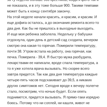
не показала, и в эту тоже больше 900. Такими темпами
может быть к концу сентября закончу.
На этой неделе начали красить, и красим, и красим. И
еще дофига осталось, а до окончания ремонта всего-то
два дня. Как бы не пришлось в выходные выходить.
И еще моя ребенка заболела. Недельку у бабушки
отдохнула, один день в детский сад сходила, вечером
смотрю она какая-то горячая. Померили температуру,
почти 38. Утром встала на работу, она горячая, как
печка. Померила - 39,4. Я быстро мужа разбудила,
лекарствами ее напихали, вроде спала температура, а
то я уже хотела врача вызывать. Но скорее всего
завтра придется. Так как два дня температура каждые
четыре-пять часов подскакивает до 39,5, а никаких
других симптомов нет. Сегодня вроде к вечеру полегче
стало, посмотрим, что ночью будет. Если опять
поднимется, придется вызывать. Я прямо-таки изрядно
боюсь. Потому что ни соплей, ни кашля, живот не