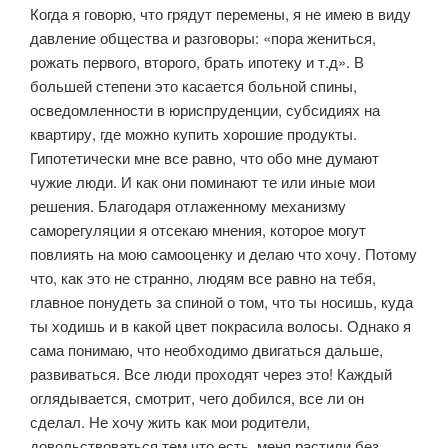
Когда я говорю, что грядут перемены, я не имею в виду
давление общества и разговоры: «пора жениться,
рожать первого, второго, брать ипотеку и т.д». В
большей степени это касается больной спины,
осведомленности в юриспруденции, субсидиях на
квартиру, где можно купить хорошие продукты.
Гипотетически мне все равно, что обо мне думают
чужие люди. И как они поминают те или иные мои
решения. Благодаря отлаженному механизму
саморегуляции я отсекаю мнения, которое могут
повлиять на мою самооценку и делаю что хочу. Потому
что, как это не странно, людям все равно на тебя,
главное понудеть за спиной о том, что ты носишь, куда
ты ходишь и в какой цвет покрасила волосы. Однако я
сама понимаю, что необходимо двигаться дальше,
развиваться. Все люди проходят через это! Каждый
оглядывается, смотрит, чего добился, все ли он
сделал. Не хочу жить как мои родители,
довольствоваться тем что есть, меня растили без