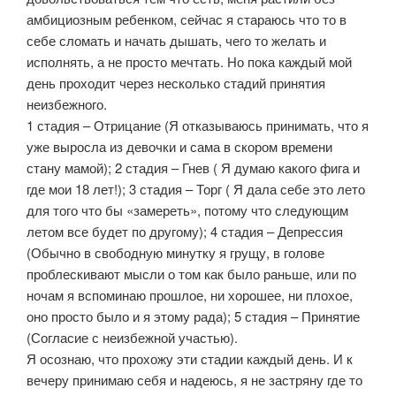
амбициозным ребенком, сейчас я стараюсь что то в
себе сломать и начать дышать, чего то желать и
исполнять, а не просто мечтать. Но пока каждый мой
день проходит через несколько стадий принятия
неизбежного.
1 стадия – Отрицание (Я отказываюсь принимать, что я
уже выросла из девочки и сама в скором времени
стану мамой); 2 стадия – Гнев ( Я думаю какого фига и
где мои 18 лет!); 3 стадия – Торг ( Я дала себе это лето
для того что бы «замереть», потому что следующим
летом все будет по другому); 4 стадия – Депрессия
(Обычно в свободную минутку я грущу, в голове
проблескивают мысли о том как было раньше, или по
ночам я вспоминаю прошлое, ни хорошее, ни плохое,
оно просто было и я этому рада); 5 стадия – Принятие
(Согласие с неизбежной участью).
Я осознаю, что прохожу эти стадии каждый день. И к
вечеру принимаю себя и надеюсь, я не застряну где то