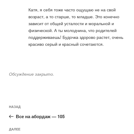
Катя, я себя тоже часто ощущаю не на свой
возраст, а то старше, то младше. Это конечно
зависит от общей усталости и моральной и
физической. А ты молодчина, что родителей
поддерживаешь! Будочка здорово растет, очень
красиво серый и красный сочетаются.
Обсуждение закрыто.
Навигация
Предыдущая
НАЗАД
по
запись:
записям
Все на абордаж — 105
Следующая
ДАЛЕЕ