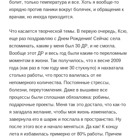
болит, только температура и все. Хоть я вообще-то
изрядно против паники вокруг болячек, и обращения к
врачам, но иногда приходится.
Что касается творческой темы. В первую очередь, Ксю,
еще раз поздравляю с Днем Рождения! Сейчас села
вспоминать, каким у меня был 30 ДР, и не смогла.
Вообще этот ДР и весь год были каким-то переломным
моментом в жизни. Так получилось, что к весне 2009
года (как раз в том году мне 30 стукнуло) я нахватала
столько работы, что просто валилась от ее
непомерного количества. Постоянные стрессы,
болезни, переутомления. Даже в вышивке все
процессы были сплошная обязаловка: робины,
подарочные проекты. Меня так это достало, что как-то
я загадала желание, чтобы моя жизнь изменилась,
завернула его в шарик и послала в пространство. Ну
после этого все и начало меняться. Да как! К концу
лета я избавилась примерно от 80% работы. Причем