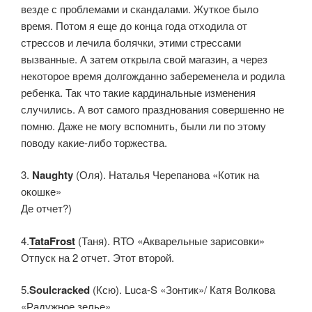
везде с проблемами и скандалами. Жуткое было
время. Потом я еще до конца года отходила от
стрессов и лечила болячки, этими стрессами
вызванные. А затем открыла свой магазин, а через
некоторое время долгожданно забеременела и родила
ребенка. Так что такие кардинальные изменения
случились. А вот самого празднования совершенно не
помню. Даже не могу вспомнить, были ли по этому
поводу какие-либо торжества.
3.
Naughty
(Оля). Наталья Черепанова «Котик на
окошке»
Де отчет?)
4.
TataFrost
(Таня). RTO «Акварельные зарисовки»
Отпуск на 2 отчет. Этот второй.
5.
Soulcracked
(Ксю). Luca-S «Зонтик»/ Катя Волкова
«Радужное зелье»