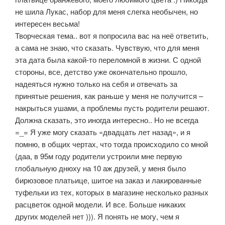
не шила Лукас, набор для меня слегка необычен, но
интересен весьма!
Творческая тема.. вот я попросила вас на неё ответить,
а сама не знаю, что сказать. Чувствую, что для меня
эта дата была какой-то переломной в жизни. С одной
стороны, все, детство уже окончательно прошло,
надеяться нужно только на себя и отвечать за
принятые решения, как раньше у меня не получится –
накрыться ушами, а проблемы пусть родители решают.
Должна сказать, это иногда интересно.. Но не всегда
=_= Я уже могу сказать «двадцать лет назад», и я
помню, в общих чертах, что тогда происходило со мной
(даа, в 95м году родители устроили мне первую
глобальную днюху на 10 аж друзей, у меня было
бирюзовое платьице, шитое на заказ и лакированные
туфельки из тех, которых в магазине несколько разных
расцветок одной модели. И все. Больше никаких
других моделей нет ))). Я понять не могу, чем я