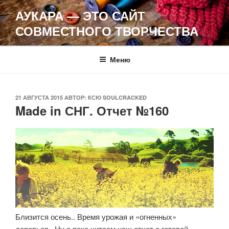
Перейти
АУКАРА — ЭТО САЙТ
к
СОВМЕСТНОГО ТВОРЧЕСТВА
содержимому
Меню
ОПУБЛИКОВАНО
21 АВГУСТА 2015
АВТОР:
КСЮ SOULCRACKED
Made in СНГ. Отчет №160
Близится осень.. Время урожая и «огненных»
деревьев.. Ну а пока читаем наш отчет с готовой