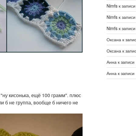
Nimfs
к запис
Nimfs
к запис
Nimfs
к запис
Оксана
к запи
Оксана
к запи
Анна
к записи
Анна
к записи
"ну кисонька, ещё 100 грамм". плюс
сли б не группа, вообще б ничего не