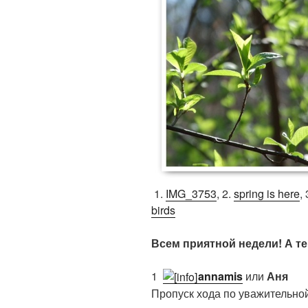
1.
IMG_3753
, 2.
spring is here
,
birds
Всем приятной недели! А те
1.
annamis
или
Аня
Пропуск хода по уважительно