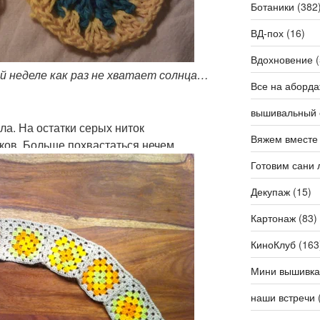
Ботаники
(382
ВД-пох
(16)
Вдохновение
(
й неделе как раз не хватает солнца…
Все на аборда
вышивальный 
ала. На остатки серых ниток
Вяжем вместе
ков. Больше похвастаться нечем
Готовим сани 
Декупаж
(15)
Картонаж
(83)
КиноКлуб
(163
Мини вышивка
наши встречи