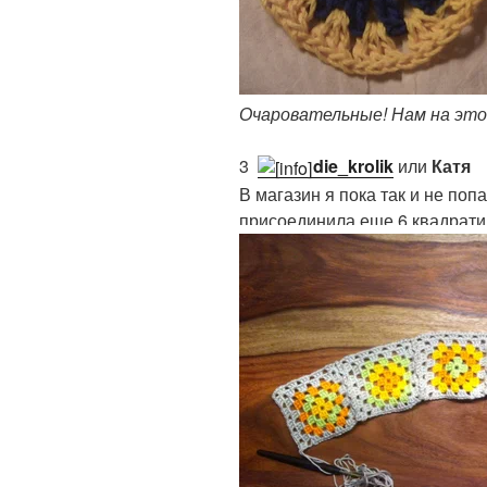
Очаровательные! Нам на это
3.
die_krolik
или
Катя
В магазин я пока так и не поп
присоединила еще 6 квадрати