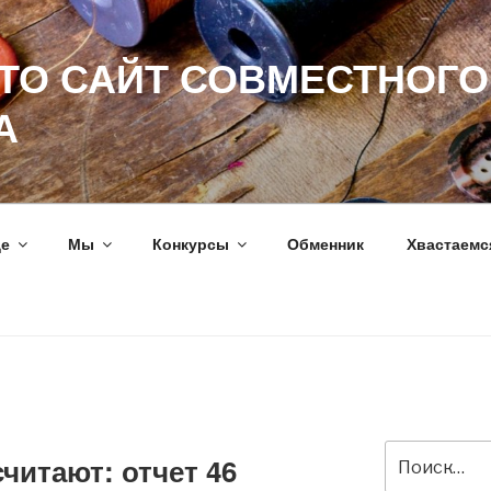
ЭТО САЙТ СОВМЕСТНОГО
А
ще
Мы
Конкурсы
Обменник
Хвастаемс
Искать:
читают: отчет 46