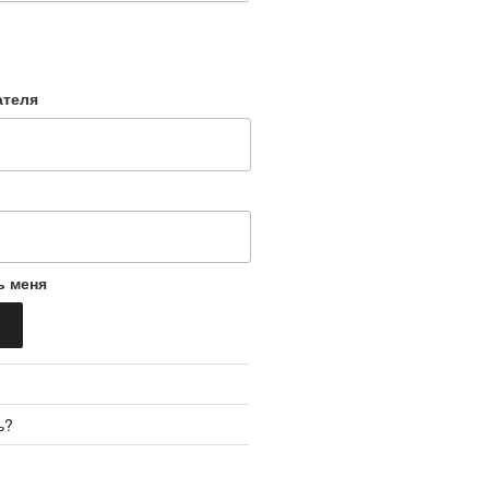
ателя
ь меня
ь?