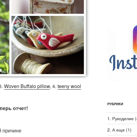
 3.
Woven Buffalo pillow
, 4.
teeny wool
РУБРИКИ
перь отчет!
1. Рукоделие
(
2. А еще
(1)
й причине