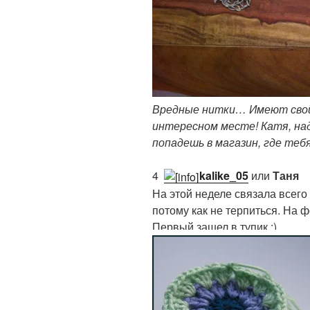
Вредные нитки… Имеют свой
интересном месте! Катя, на
попадешь в магазин, где теб
4.
kalike_05
или
Таня
На этой неделе связала всего
потому как не терпиться. На 
Первый зашел в тупик :)