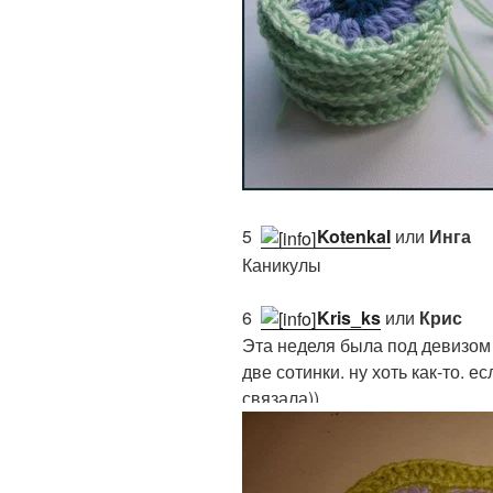
5.
KotenkaI
или
Инга
Каникулы
6.
Kris_ks
или
Крис
Эта неделя была под девизом 
две сотинки. ну хоть как-то. е
связала))