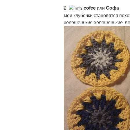
2.
сofee
или
Софа
мои клубочки становятся похо
хорошенькие-хорошенькие. во