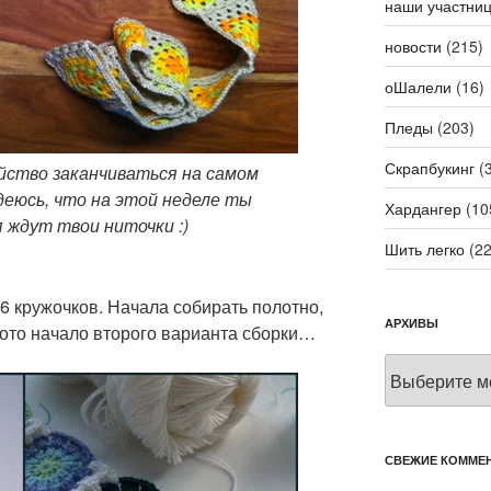
наши участни
новости
(215)
оШалели
(16)
Пледы
(203)
Скрапбукинг
(3
ство заканчиваться на самом
деюсь, что на этой неделе ты
Хардангер
(10
я ждут твои ниточки :)
Шить легко
(22
 6 кружочков. Начала собирать полотно,
АРХИВЫ
фото начало второго варианта сборки…
Архивы
СВЕЖИЕ КОММЕ