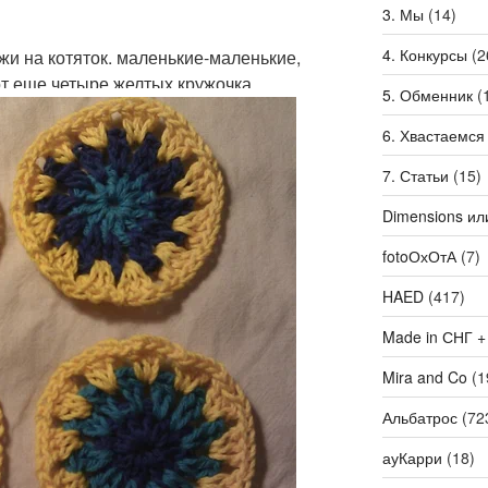
3. Мы
(14)
4. Конкурсы
(2
жи на котяток. маленькие-маленькие,
т еще четыре желтых кружочка
5. Обменник
(
6. Хвастаемся
7. Статьи
(15)
Dimensions ил
fotoОхОтА
(7)
HAED
(417)
Made in СНГ +
Mira and Co
(1
Альбатрос
(72
ауКарри
(18)