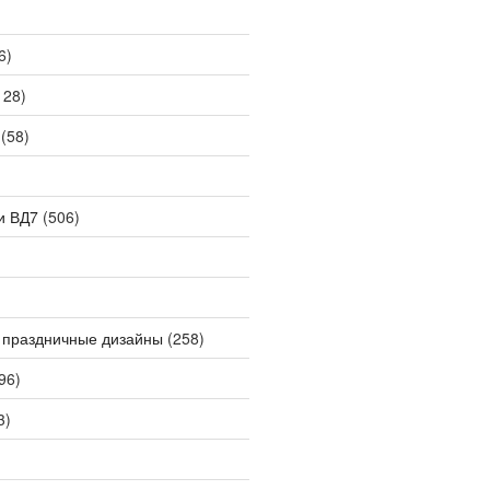
6)
128)
(58)
и ВД7
(506)
 праздничные дизайны
(258)
96)
3)