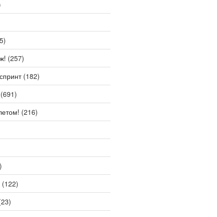
)
5)
ж!
(257)
спринт
(182)
(691)
летом!
(216)
)
(122)
(23)