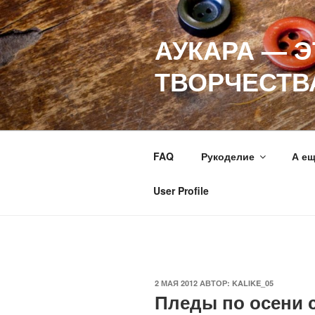
Перейти
к
АУКАРА — 
содержимому
ТВОРЧЕСТВ
FAQ
Рукоделие
А е
User Profile
ОПУБЛИКОВАНО
2 МАЯ 2012
АВТОР:
KALIKE_05
Пледы по осени с