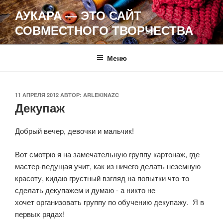
Перейти
АУКАРА — ЭТО САЙТ
к
СОВМЕСТНОГО ТВОРЧЕСТВА
содержимому
Меню
ОПУБЛИКОВАНО
11 АПРЕЛЯ 2012
АВТОР:
ARLEKINAZC
Декупаж
Добрый вечер, девочки и мальчик!
Вот смотрю я на замечательную группу картонаж, где
мастер-ведущая учит, как из ничего делать неземную
красоту, кидаю грустный взгляд на попытки что-то
сделать декупажем и думаю - а никто не
хочет организовать группу по обучению декупажу. Я в
первых рядах!