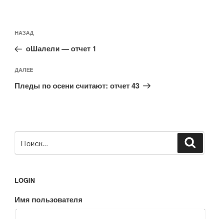
Навигация
Предыдущая
НАЗАД
по
запись:
записям
оШалели — отчет 1
Следующая
ДАЛЕЕ
запись
Пледы по осени считают: отчет 43
Искать:
Поиск
LOGIN
Имя пользователя