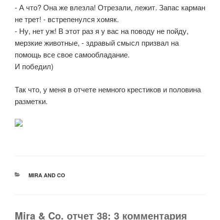
- А что? Она же влезла! Отрезали, лежит. Запас карман
не трет! - встрепенулся хомяк.
- Ну, нет уж! В этот раз я у вас на поводу не пойду,
мерзкие животные, - здравый смысл призвал на
помощь все свое самообладание.
И победил)
Так что, у меня в отчете немного крестиков и половина
разметки.
РУБРИКИ
MIRA AND CO
Mira & Co. отчет 38: 3 комментария