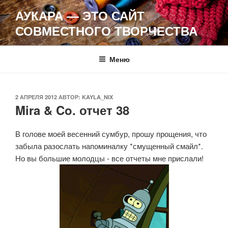
Перейти
АУКАРА — ЭТО САЙТ
к
СОВМЕСТНОГО ТВОРЧЕСТВА
содержимому
Меню
ОПУБЛИКОВАНО
2 АПРЕЛЯ 2012
АВТОР:
KAYLA_NIX
Mira & Co. отчет 38
В голове моей весенний сумбур, прошу прощения, что
забыла разослать напоминалку *смущенный смайл*.
Но вы большие молодцы - все отчеты мне прислали!