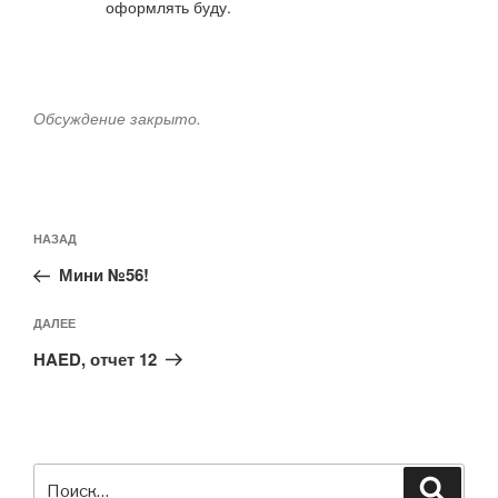
оформлять буду.
Обсуждение закрыто.
Навигация
Предыдущая
НАЗАД
по
запись:
записям
Мини №56!
Следующая
ДАЛЕЕ
запись
HAED, отчет 12
Искать:
Поиск