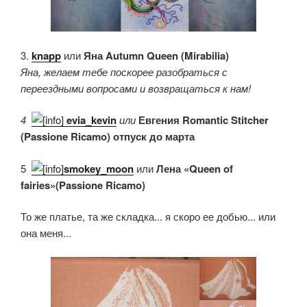
3.
knapp
или
Яна Autumn Queen (Mirabilia)
Яна, желаем тебе поскорее разобраться с
переездными вопросами и возвращаться к нам!
4.
evia_kevin
или
Евгения Romantic Stitcher
(Passione Ricamo) отпуск до марта
5.
smokey_moon
или
Лена «Queen of
fairies»(Passione Ricamo)
То же платье, та же складка... я скоро ее добью... или
она меня...