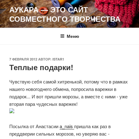
Перейти
АУКАРА — ЭТО САЙТ
к
СОВМЕСТНОГО ТВОРЧЕСТВА
содержимому
Меню
ОПУБЛИКОВАНО
7 ФЕВРАЛЯ 2012
АВТОР:
ISTAR1
Теплые подарки!
Чувствую себя самой хитренькой, потому что в рамках
нашего новогоднего обмена, попросила варежки в
подарок... И вот пришли морозы, а вместе с ними - уже
вторая пара чудесных варежек!
Посылка от Анастасии
a_nais
пришла как раз в
преддверии сильных морозов, но уверяю вас -