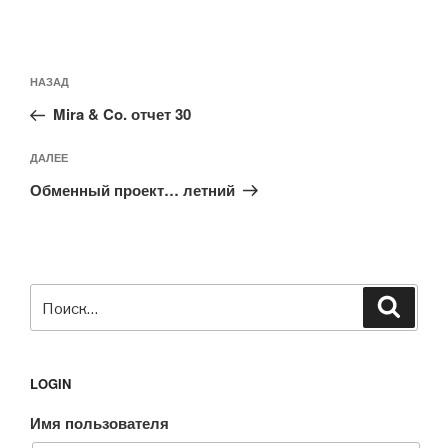
Навигация
Предыдущая
НАЗАД
по
запись:
записям
Mira & Co. отчет 30
Следующая
ДАЛЕЕ
запись
Обменный проект… летний
Искать:
Поиск
LOGIN
Имя пользователя