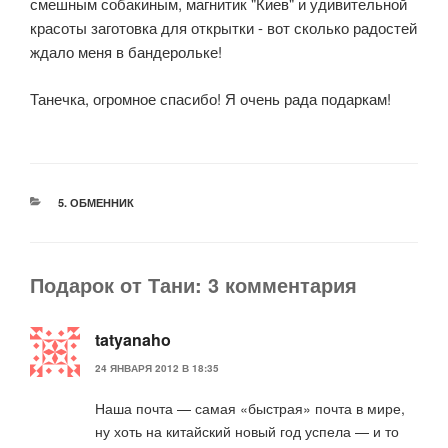
смешным собакиным, магнитик "Киев" и удивительной
красоты заготовка для открытки - вот сколько радостей
ждало меня в бандерольке!
Танечка, огромное спасибо! Я очень рада подаркам!
РУБРИКИ
5. ОБМЕННИК
Подарок от Тани: 3 комментария
tatyanaho
24 ЯНВАРЯ 2012 В 18:35
Наша почта — самая «быстрая» почта в мире,
ну хоть на китайский новый год успела — и то