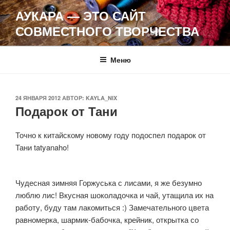
Перейти
АУКАРА — ЭТО САЙТ
к
СОВМЕСТНОГО ТВОРЧЕСТВА
содержимому
Меню
ОПУБЛИКОВАНО
24 ЯНВАРЯ 2012
АВТОР:
KAYLA_NIX
Подарок от Тани
Точно к китайскому новому году подоспел подарок от
Тани tatyanaho!
Чудесная зимняя Горжуська с лисами, я же безумно
люблю лис! Вкусная шоколадочка и чай, утащила их на
работу, буду там лакомиться :) Замечательного цвета
равномерка, шармик-бабочка, крейник, открытка со