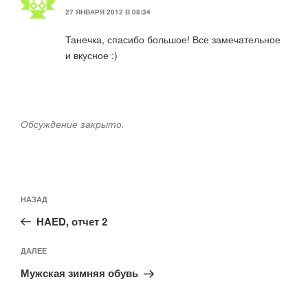
27 ЯНВАРЯ 2012 В 08:34
Танечка, спасибо большое! Все замечательное
и вкусное :)
Обсуждение закрыто.
Навигация
Предыдущая
НАЗАД
по
запись:
записям
HAED, отчет 2
Следующая
ДАЛЕЕ
запись
Мужская зимняя обувь