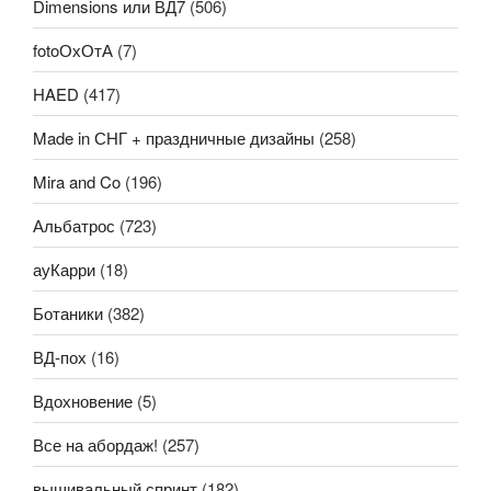
Dimensions или ВД7
(506)
fotoОхОтА
(7)
HAED
(417)
Made in СНГ + праздничные дизайны
(258)
Mira and Co
(196)
Альбатрос
(723)
ауКарри
(18)
Ботаники
(382)
ВД-пох
(16)
Вдохновение
(5)
Все на абордаж!
(257)
вышивальный спринт
(182)