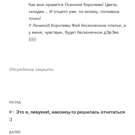
Как мне нравится Осенняя Королева! Цвета,
складки… И отшито уже, по-моему, половина
точно!
У Лениной Королевы Фей бесконечное платье, а
у меня, чувствую, будет бесконечное дЭрЭво
)))))
Обсуждение закрыто.
Навигация
Предыдущая
НАЗАД
по
запись:
записям
Это я, nesysvet, наконец-то решилась отчетаться
:)
Следующая
ДАЛЕЕ