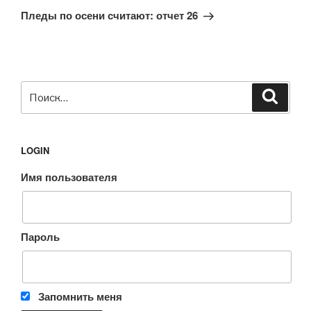
запись
Пледы по осени считают: отчет 26
Искать:
Поиск
LOGIN
Имя пользователя
Пароль
Запомнить меня