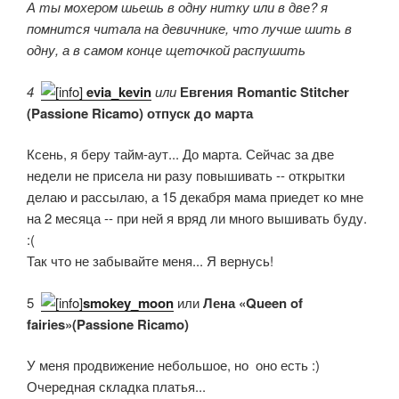
А ты мохером шьешь в одну нитку или в две? я
помнится читала на девичнике, что лучше шить в
одну, а в самом конце щеточкой распушить
4.
evia_kevin
или
Евгения Romantic Stitcher
(Passione Ricamo) отпуск до марта
Ксень, я беру тайм-аут... До марта. Сейчас за две
недели не присела ни разу повышивать -- открытки
делаю и рассылаю, а 15 декабря мама приедет ко мне
на 2 месяца -- при ней я вряд ли много вышивать буду.
:(
Так что не забывайте меня... Я вернусь!
5.
smokey_moon
или
Лена «Queen of
fairies»(Passione Ricamo)
У меня продвижение небольшое, но оно есть :)
Очередная складка платья...