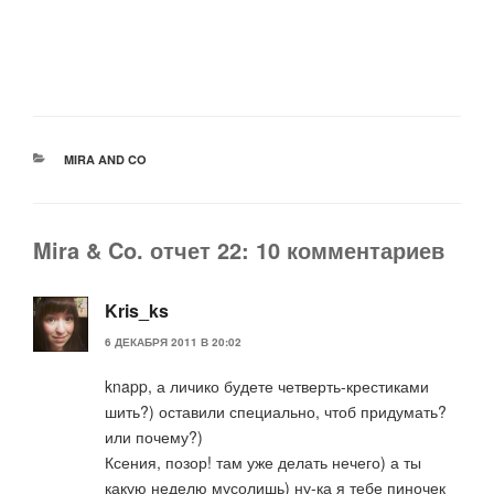
РУБРИКИ
MIRA AND CO
Mira & Co. отчет 22: 10 комментариев
Kris_ks
6 ДЕКАБРЯ 2011 В 20:02
knapp, а личико будете четверть-крестиками
шить?) оставили специально, чтоб придумать?
или почему?)
Ксения, позор! там уже делать нечего) а ты
какую неделю мусолишь) ну-ка я тебе пиночек