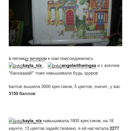
в пятницу вечером
к нам присоединились
kayla_nix
,
angelwithwingss
и с воплем
"банзаааай!" тоже навышивали будь здоров
barmar вышила 3000 крестиков, 5 цветов, значит, у вас
3150 баллов
kayla_nix
навышивала 1800 крестиков, на 18
каунте, 13 цветов задействовано. я ей насчитала
2277