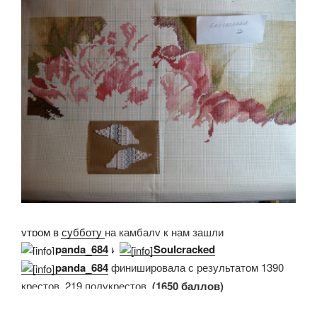
утром в субботу
на камбалу к нам зашли
panda_684
и
Soulcracked
panda_684
финишировала с результатом 1390
крестов, 219 полукрестов.
(1650 баллов)