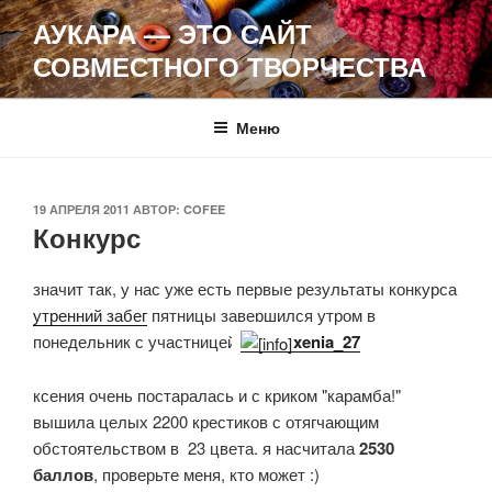
Перейти
АУКАРА — ЭТО САЙТ
к
СОВМЕСТНОГО ТВОРЧЕСТВА
содержимому
Меню
ОПУБЛИКОВАНО
19 АПРЕЛЯ 2011
АВТОР:
COFEE
Конкурс
значит так, у нас уже есть первые результаты конкурса
утренний забег
пятницы завершился утром в
понедельник с участницей
xenia_27
ксения очень постаралась и с криком "карамба!"
вышила целых 2200 крестиков с отягчающим
обстоятельством в 23 цвета. я насчитала
2530
баллов
, проверьте меня, кто может :)