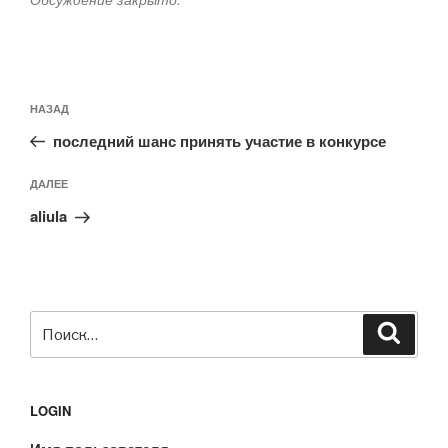
Навигация
Предыдущая
НАЗАД
по
запись:
записям
последний шанс принять участие в конкурсе
Следующая
ДАЛЕЕ
запись
aliula
Искать:
Поиск
LOGIN